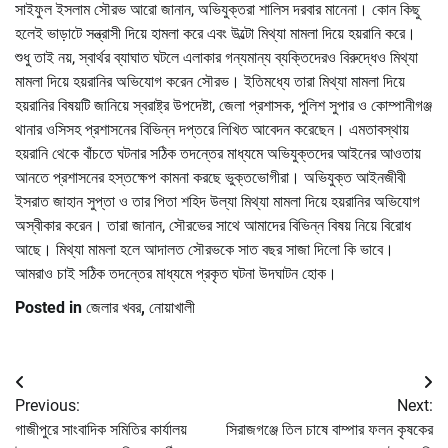
সাইফুল ইসলাম সৌরভ আরো জানান, অভিযুক্তরা শালিস দরবার মানেনা। কোন কিছু
হলেই ভাড়াটে সন্ত্রাসী দিয়ে হামলা করে এবং উল্টো মিথ্যা মামলা দিয়ে হয়রানি করে।
শুধু তাই নয়, স্বার্থর ব্যাঘাত ঘটলে এলাকার গন্যমান্য ব্যক্তিদেরও বিরুদ্ধেও মিথ্যা
মামলা দিয়ে হয়রানির অভিযোগ করেন সৌরভ। ইতিমধ্যে তারা মিথ্যা মামলা দিয়ে
হয়রানির বিষয়টি জানিয়ে স্বরাষ্ট্র উপদেষ্টা, জেলা প্রশাসক, পুলিশ সুপার ও কোম্পানীগঞ্জ
থানার ওসিসহ প্রশাসনের বিভিন্ন দপ্তরে লিখিত আবেদন করেছেন। এমতাবস্থায়
হয়রানি থেকে বাঁচতে ঘটনার সঠিক তদন্তের মাধ্যমে অভিযুক্তদের আইনের আওতায়
আনতে প্রশাসনের হস্তক্ষেপ কামনা করছে ভুক্তভোগীরা। অভিযুক্ত আইনজীবী
ইসরাত জাহান সুপ্তা ও তার পিতা শহিদ উল্যা মিথ্যা মামলা দিয়ে হয়রানির অভিযোগ
অস্বীকার করেন। তারা জানান, সৌরভের সাথে আমাদের বিভিন্ন বিষয় নিয়ে বিরোধ
আছে। মিথ্যা মামলা হলে আদালত সৌরভকে সাত বছর সাজা দিলো কি ভাবে।
আমরাও চাই সঠিক তদন্তের মাধ্যমে প্রকৃত ঘটনা উদঘাটন হোক।
Posted in
জেলার খবর
,
নোয়াখালী
Post
Previous:
Next:
navigation
গাজীপুরে সাংবাদিক সমিতির কার্যালয়
সিরাজগঞ্জে তিল চাষে বাম্পার ফলন কৃষকের