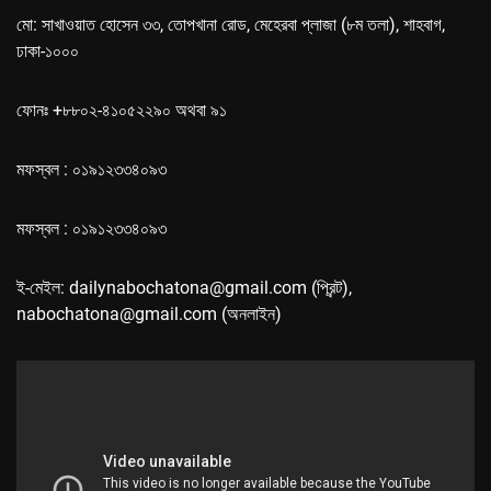
মো: সাখাওয়াত হোসেন ৩৩, তোপখানা রোড, মেহেরবা প্লাজা (৮ম তলা), শাহবাগ,
ঢাকা-১০০০
ফোনঃ +৮৮০২-৪১০৫২২৯০ অথবা ৯১
মফস্বল : ০১৯১২৩৩৪০৯৩
মফস্বল : ০১৯১২৩৩৪০৯৩
ই-মেইল: dailynabochatona@gmail.com (প্রিন্ট),
nabochatona@gmail.com (অনলাইন)