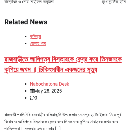
উদ্বোধন ও দোয়া মাহফিল অনুষ্ঠিত
মুখে ফুটেছে হাসি
Related News
কুমিল্লা
জেলার খবর
রাজবাড়ীতে আধিপত্য বিস্তারকে কেন্দ্র করে তিনজনকে
কুপিয়ে জখম ॥ চিকিৎসাধীন একজনের মৃত্যু
Nabochatona Desk
May 28, 2025
0
রাজবাড়ী প্রতিনিধি রাজবাড়ীর বালিয়াকান্দি উপজেলার সোনাপুর হাটের ইজারা নিয়ে পুর্ব
বিরোধ ও আধিপত্য বিস্তারকে কেন্দ্র করে তিনজনকে কুপিয়ে মারাত্বক জখম করে
প্রতিপক্ষরা। মঙ্গলবার দুপুরে ঢাকায় […]