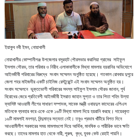
ইয়াকুব নবী ইমন, নোয়াখালী
নোয়াখালীর কোম্পানীগঞ্জ উপজেলার বসুরহাট পৌরসভার করালিয়া গ্রামের সাইফুল
ইসলাম সৌরভ, তার পরিবার ও নিরীহ এলাকাবাসীকে মিথ্যা মামলায় হয়রানির অভিযোগে
আইনজীবী পরিবারের বিরুদ্ধে সংবাদ সম্মেলন অনুষ্ঠিত হয়েছে। গতকাল রোববার দুপুরে
জেলা শহর মাইজদীর একটি চাইনিজ রেস্টুরেন্টে এই সংবাদ সম্মেলন অনুষ্ঠিত হয়।
সংবাদ সম্মেলনে ভুক্তভোগী পরিবারের সদস্য সাইফুল ইসলাম সৌরভ জানান, পূর্ব
বিরোধের জেরে প্রতিবেশী আইনজীবী ইসরাত জাহান সুপ্তা ও তার পিতা শহিদ উল্যা
ফ্যাসিষ্ট আওয়ামী লীগের সাধারণ সম্পাদক, সাবেক মন্ত্রী ওবায়দুল কাদেরের এপিএস
মতিনকে ব্যবহার করে একে একে ১৬টি মিথ্যা মামলা দিয়ে হয়রানি করছে। দায়েরকৃত
১৬টি মামলাই মনগড়া, বিন্দুমাত্র সত্যতা নেই। তবুও প্রভাব খাঁটিয়ে বিগত দিনে
আওয়ামীলীগ সরকারের সময় মামলাগুলো দিয়ে আর্থিক, মানষিক ও শারীরিক ভাবে ক্ষতি
করছে। তাদের মামলার হাত থেকে নারী, পুরুষ, বৃদ্ধ, যুবক কেউ রেহাই পায়নি।