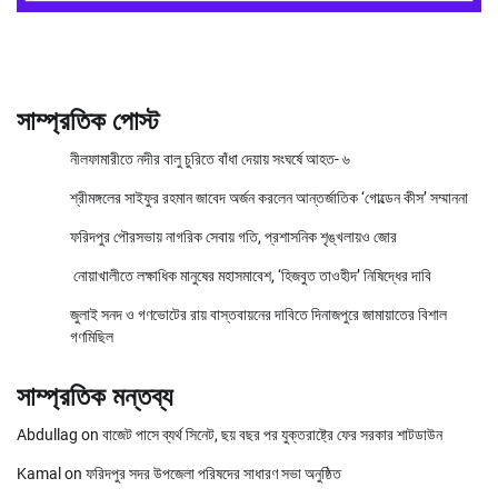
সাম্প্রতিক পোস্ট
নীলফামারীতে নদীর বালু চুরিতে বাঁধা দেয়ায় সংঘর্ষে আহত- ৬
শ্রীমঙ্গলের সাইফুর রহমান জাবেদ অর্জন করলেন আন্তর্জাতিক ‘গোল্ডেন কীস’ সম্মাননা
ফরিদপুর পৌরসভায় নাগরিক সেবায় গতি, প্রশাসনিক শৃঙ্খলায়ও জোর
নোয়াখালীতে লক্ষাধিক মানুষের মহাসমাবেশ, ‘হিজবুত তাওহীদ’ নিষিদ্ধের দাবি
জুলাই সনদ ও গণভোটের রায় বাস্তবায়নের দাবিতে দিনাজপুরে জামায়াতের বিশাল
গণমিছিল
সাম্প্রতিক মন্তব্য
Abdullag
on
বাজেট পাসে ব্যর্থ সিনেট, ছয় বছর পর যুক্তরাষ্ট্রে ফের সরকার শাটডাউন
Kamal
on
ফরিদপুর সদর উপজেলা পরিষদের সাধারণ সভা অনুষ্ঠিত