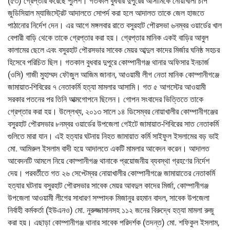
(৫৩) গ্রেপ্তার করেছে পুলিশ। গতকাল বুধবার দুপুরের আসামিকে নোয়াখালী চীপ
জুডিসিয়াল ম্যাজিস্ট্রেট আদালতে সোপর্দ করা হলে আদালত তাকে জেল হাজতে
পাঠানোর নির্দেশ দেন। এর আগে মঙ্গলবার রাতে বসুরহাট পৌরসভা ৬নম্বর ওয়ার্ডের খাল
বেপারী বাড়ি থেকে তাকে গ্রেপ্তার করা হয়। গ্রেপ্তার মানিক একই বাড়ির আবুল
কালামের ছেলে এবং বসুরহাট পৌরসভার সাবেক মেয়র আব্দুল কাদের মির্জার ঘনিষ্ঠ সহচর
হিসেবে পরিচিত ছিল। গতকাল বুধবার দুপুরে কোম্পানীগঞ্জ থানার অফিসার ইনচার্জ
(ওসি) গাজী মুহাম্মদ ফৌজুল আজিম জানান, আওয়ামী লীগ নেতা মানিক কোম্পানীগঞ্জে
জামায়াত-শিবিরের ৭ নেতাকর্মি হত্যা মামলার আসামি। গত ৫ আগস্টের আওয়ামী
সরকার পতনের পর তিনি আত্মগোপনে ছিলেন। গোপন সংবাদের ভিত্তিতে তাকে
গ্রেপ্তার করা হয়। উল্লেখ্য, ২০১৩ সালে ১৪ ডিসেম্বর নোয়াখালীর কোম্পানীগঞ্জের
বসুরহাট পৌরসভার ৮নম্বর ওয়ার্ডের উপজেলা গেইটে জামায়াত-শিবিরের সাত নেতাকর্মি
গুলিতে মারা যান। এই হত্যার ঘটনায় নিহত জামায়াত কর্মি সাইফুল ইসলামের বড় ভাই
মো. আমিরুল ইসলাম বাদী হয়ে আদালতে একটি মামলার আবেদন করেন। আদালত
আবেদনটি আমলে নিয়ে কোম্পানীগঞ্জ থানাকে প্রয়োজনীয় ব্যবস্থা গ্রহণের নির্দেশ
দেয়। পরবর্তীতে গত ২৬ সেপ্টেম্বর নোয়াখালীর কোম্পানীগঞ্জে জামায়াতের নেতাকর্মি
হত্যার ঘটনায় বসুরহাট পৌরসভার সাবেক মেয়র আবদুল কাদের মির্জা, কোম্পানীগঞ্জ
উপজেলা আওয়ামী লীগের সাধারণ সম্পাদক মিজানুর রহমান বাদল, সাবেক উপজেলা
নির্বাহী কর্মকর্তা (ইউএনও) মো. নুরুজ্জামানসহ ১১২ জনের বিরুদ্ধে হত্যা মামলা রুজু
করা হয়। এছাড়া কোম্পানীগঞ্জ থানার সাবেক পরিদর্শক (তদন্ত) মো. শফিকুল ইসলাম,