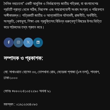
দৈনিক নবচেতনা" একটি আধুনিক ও নির্ভরযোগ্য জাতীয় পত্রিকা, যা বাংলাদেশের
প্রতিটি প্রান্ত থেকে সঠিক, নিরপেক্ষ এবং সময়োপযোগী সংবাদ সংগ্রহ ও পরিবেশনে
অঙ্গীকারবদ্ধ। পত্রিকাটি জাতীয় ও আন্তর্জাতিক ঘটনাবলী, রাজনীতি, অর্থনীতি,
সংস্কৃতি, খেলাধুলা, শিক্ষা এবং প্রযুক্তিসহ বিভিন্ন গুরুত্বপূর্ণ বিষয়ের উপর ভিত্তি
করে পাঠকদের তথ্য প্রদান করে।
সম্পাদক ও প্রকাশক:
মো: সাখাওয়াত হোসেন ৩৩, তোপখানা রোড, মেহেরবা প্লাজা (৮ম তলা), শাহবাগ,
ঢাকা-১০০০
ফোনঃ +৮৮০২-৪১০৫২২৯০ অথবা ৯১
মফস্বল : ০১৯১২৩৩৪০৯৩