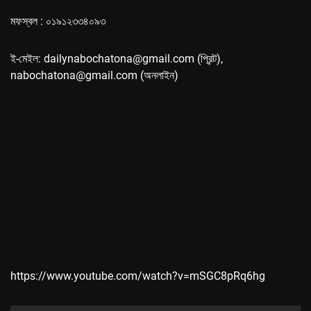
মফস্বল : ০১৯১২৩৩৪০৯৩
ই-মেইল: dailynabochatona@gmail.com (প্রিন্ট),
nabochatona@gmail.com (অনলাইন)
https://www.youtube.com/watch?v=mSGC8pRq6hg