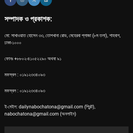
সম্পাদক ও প্রকাশক:
মো: সাখাওয়াত হোসেন ৩৩, তোপখানা রোড, মেহেরবা প্লাজা (৮ম তলা), শাহবাগ,
ঢাকা-১০০০
ফোনঃ +৮৮০২-৪১০৫২২৯০ অথবা ৯১
মফস্বল : ০১৯১২৩৩৪০৯৩
মফস্বল : ০১৯১২৩৩৪০৯৩
ই-মেইল: dailynabochatona@gmail.com (প্রিন্ট),
nabochatona@gmail.com (অনলাইন)