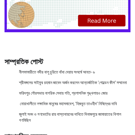
সাম্প্রতিক পোস্ট
নীলফামারীতে নদীর বালু চুরিতে বাঁধা দেয়ায় সংঘর্ষে আহত- ৬
শ্রীমঙ্গলের সাইফুর রহমান জাবেদ অর্জন করলেন আন্তর্জাতিক ‘গোল্ডেন কীস’ সম্মাননা
ফরিদপুর পৌরসভায় নাগরিক সেবায় গতি, প্রশাসনিক শৃঙ্খলায়ও জোর
নোয়াখালীতে লক্ষাধিক মানুষের মহাসমাবেশ, ‘হিজবুত তাওহীদ’ নিষিদ্ধের দাবি
জুলাই সনদ ও গণভোটের রায় বাস্তবায়নের দাবিতে দিনাজপুরে জামায়াতের বিশাল
গণমিছিল