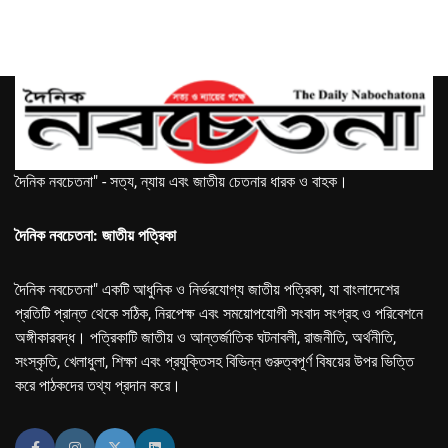
দৈনিক নবচেতনা" - সত্য, ন্যায় এবং জাতীয় চেতনার ধারক ও বাহক।
দৈনিক নবচেতনা: জাতীয় পত্রিকা
দৈনিক নবচেতনা" একটি আধুনিক ও নির্ভরযোগ্য জাতীয় পত্রিকা, যা বাংলাদেশের
প্রতিটি প্রান্ত থেকে সঠিক, নিরপেক্ষ এবং সময়োপযোগী সংবাদ সংগ্রহ ও পরিবেশনে
অঙ্গীকারবদ্ধ। পত্রিকাটি জাতীয় ও আন্তর্জাতিক ঘটনাবলী, রাজনীতি, অর্থনীতি,
সংস্কৃতি, খেলাধুলা, শিক্ষা এবং প্রযুক্তিসহ বিভিন্ন গুরুত্বপূর্ণ বিষয়ের উপর ভিত্তি
করে পাঠকদের তথ্য প্রদান করে।