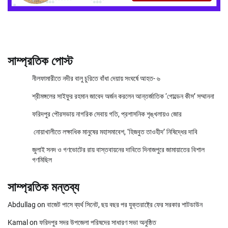
সাম্প্রতিক পোস্ট
নীলফামারীতে নদীর বালু চুরিতে বাঁধা দেয়ায় সংঘর্ষে আহত- ৬
শ্রীমঙ্গলের সাইফুর রহমান জাবেদ অর্জন করলেন আন্তর্জাতিক ‘গোল্ডেন কীস’ সম্মাননা
ফরিদপুর পৌরসভায় নাগরিক সেবায় গতি, প্রশাসনিক শৃঙ্খলায়ও জোর
নোয়াখালীতে লক্ষাধিক মানুষের মহাসমাবেশ, ‘হিজবুত তাওহীদ’ নিষিদ্ধের দাবি
জুলাই সনদ ও গণভোটের রায় বাস্তবায়নের দাবিতে দিনাজপুরে জামায়াতের বিশাল
গণমিছিল
সাম্প্রতিক মন্তব্য
Abdullag
on
বাজেট পাসে ব্যর্থ সিনেট, ছয় বছর পর যুক্তরাষ্ট্রে ফের সরকার শাটডাউন
Kamal
on
ফরিদপুর সদর উপজেলা পরিষদের সাধারণ সভা অনুষ্ঠিত