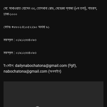
মো: সাখাওয়াত হোসেন ৩৩, তোপখানা রোড, মেহেরবা প্লাজা (৮ম তলা), শাহবাগ,
ঢাকা-১০০০
ফোনঃ +৮৮০২-৪১০৫২২৯০ অথবা ৯১
মফস্বল : ০১৯১২৩৩৪০৯৩
মফস্বল : ০১৯১২৩৩৪০৯৩
ই-মেইল: dailynabochatona@gmail.com (প্রিন্ট),
nabochatona@gmail.com (অনলাইন)