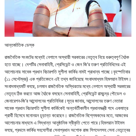
আন্তর্জাতিক ডেস্ক
রাজনৈতিক সংকটের মধ্যেই নেপালে অস্থায়ী সরকারের নেতৃত্ব নিয়ে গুরুত্বপূর্ণ বৈঠক
হতে যাচ্ছে। দেশটির সেনাবাহিনী, প্রেসিডেন্ট ও জেন জি’র তরুণ প্রতিনিধিদের এই
আলোচনায় সাবেক প্রধান বিচারপতি সুশীলা কার্কির নামই প্রাধান্য পাচ্ছে।বৃহস্পতিবার
(১১ সেপ্টেম্বর) এক প্রতিবেদনে এই তথ্য জানিয়েছে সংবাদমাধ্যম হিমলয়ান টাইমস।
সংবাদমাধ্যমটি বলছে, চলমান রাজনৈতিক অস্থিরতার মধ্যে নেপালে অস্থায়ী সরকারের
নেতৃত্ব ঠিক করতে আজ বৈঠকে বসছেন সেনাবাহিনী, প্রেসিডেন্ট রামচন্দ্র পৌডেল ও
জেনারেশন-জি’র আন্দোলনের প্রতিনিধিরা।সূত্র জানায়, আন্দোলনের তরুণ নেতারা
সাবেক প্রধান বিচারপতি সুশীলা কার্কিকেই অন্তর্বর্তীকালীন প্রধানমন্ত্রী পদে একমাত্র
প্রার্থী হিসেবে মনোনয়ন চূড়ান্ত করেছেন। রাজনৈতিক বিশ্লেষকদের মতে, আজকের
আলোচনার মাধ্যমে এ সিদ্ধান্ত আনুষ্ঠানিক স্বীকৃতি পেতে পারে।হিমলয়ান টাইমস
বলছে, প্রথমে কার্কির সহযোগীরা সেনাপ্রধান অশোক রাজ সিগদেলসহ সেনা নেতৃত্বের