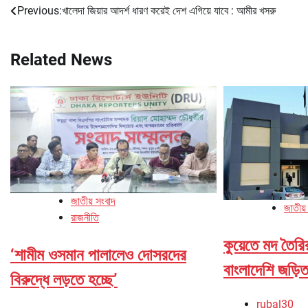
Previous:
খালেদা জিয়ার আদর্শ ধারণ করেই দেশ এগিয়ে যাবে : আমীর খসরু
Post
navigation
Related News
জাতীয় সংবাদ
জাতীয়
রাজনীতি
কুয়েতে মদ তৈর
‘শামীম ওসমান পালালেও দোসরদের
বাংলাদেশি জড়িত
বিরুদ্ধে লড়তে হচ্ছে’
rubal30