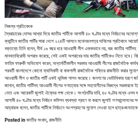
নিজস্ব প্রতিবেদক
স্বৈরাচারের দোসর আখ্যা দিয়ে জাতীয় পার্টিকে আগামী ৪৮ ঘণ্টার মধ্যে নির্বাচনের অযোগ্য
ক্যান্টিনে জাতীয় পার্টির সারা দেশে ২২৪টি আসনে মনোনয়নপত্র দাখিলের প্রতিবাদে আ
বক্তব্যে তিনি বলেন, দীর্ঘ ১৬ বছর ধরে আওয়ামী লীগ এককভাবে নয়, বরং জাতীয় পার্টিস
মানবতাবিরোধী অপরাধ করেছে, সেই একই অপরাধের দায় জাতীয় পার্টিকেও নিতে হবে। বি
ফাহিম ফারুকী অভিযোগ করেন, অন্তর্বর্তীকালীন সরকার আওয়ামী লীগের রাজনৈতিক কার্যক্
পরবর্তী বাংলাদেশে কোনো ফ্যাসিবাদী বা বাকশালী রাজনৈতিক শক্তির রাজনীতি করার সুযো
আওয়ামী লীগ ও জাতীয় পার্টি একই ভূমিকা পালন করেছে। জনগণের ভোটাধিকার হরণে জড়
জানান, জাতীয় পার্টিসহ আওয়ামী লীগের গণহত্যার সঙ্গে সহযোগীদের বিরুদ্ধে সরকারক
নেতা এবং আরেকটি জুলাই ঐক্যের পক্ষ থেকে। সংগঠনটির দাবি, ৪৮ ঘণ্টার মধ্যে এসব দলের
আগামী ৪৮ ঘণ্টার মধ্যে নির্বাচন কমিশন ব্যবস্থা গ্রহণ না করলে জুলাই গণআন্দোলনের সব
আহ্বায়ক বলেন, জাতীয় পার্টিকে নির্বাচনে অংশগ্রহণের সুযোগ দেওয়া হলে ছাত্র-জনতাক
Posted in
জাতীয় সংবাদ
,
রাজনীতি