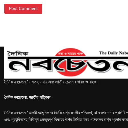
দৈনিক নবচেতনা" - সত্য, ন্যায় এবং জাতীয় চেতনার ধারক ও বাহক।
দৈনিক নবচেতনা: জাতীয় পত্রিকা
দৈনিক নবচেতনা" একটি আধুনিক ও নির্ভরযোগ্য জাতীয় পত্রিকা, যা বাংলাদেশের প্রতিটি প
এবং প্রযুক্তিসহ বিভিন্ন গুরুত্বপূর্ণ বিষয়ের উপর ভিত্তি করে পাঠকদের তথ্য প্রদান কর