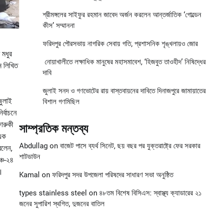
শ্রীমঙ্গলের সাইফুর রহমান জাবেদ অর্জন করলেন আন্তর্জাতিক ‘গোল্ডেন
কীস’ সম্মাননা
ফরিদপুর পৌরসভায় নাগরিক সেবায় গতি, প্রশাসনিক শৃঙ্খলায়ও জোর
 মধুর
নোয়াখালীতে লক্ষাধিক মানুষের মহাসমাবেশ, ‘হিজবুত তাওহীদ’ নিষিদ্ধের
ে লিখিত
দাবি
জুলাই সনদ ও গণভোটের রায় বাস্তবায়নের দাবিতে দিনাজপুরে জামায়াতের
জুলাই
বিশাল গণমিছিল
র্বাচনে
ারুকী
সাম্প্রতিক মন্তব্য
 এক
Abdullag
on
বাজেট পাসে ব্যর্থ সিনেট, ছয় বছর পর যুক্তরাষ্ট্রে ফের সরকার
বলেন,
শাটডাউন
ঞ্চ-২৪
ে।
Kamal
on
ফরিদপুর সদর উপজেলা পরিষদের সাধারণ সভা অনুষ্ঠিত
types stainless steel
on
৪৮তম বিশেষ বিসিএস: স্বাস্থ্য ক্যাডারের ২১
জনের সুপারিশ স্থগিত, দুজনের বাতিল