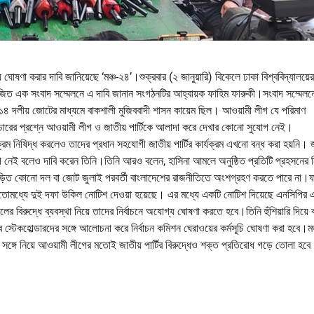
 ঘোষণা করার দাবি জানিয়েছে ‘মঞ্চ-২৪’।শুক্রবার (২ জানুয়ারি) বিকেলে ঢাকা বিশ্ববিদ্যালয়ের
য়োজিত এক সংবাদ সম্মেলনে এ দাবি জানান সংগঠনটির আহ্বায়ক ফাহিম ফারুকী।সংবাদ সম্মেলন
হ ১৪ দলীয় জোটের মাধ্যমে বাকশালী মুজিববাদী শাসন কায়েম ছিল। আওয়ামী লীগ যে পরিমাণ
চারের প্রশ্নে আওয়ামী লীগ ও জাতীয় পার্টিকে আলাদা করে দেখার কোনো সুযোগ নেই।
রম নিষিদ্ধ করলেও তাদের প্রধান সহযোগী জাতীয় পার্টির কার্যক্রম এখনো বন্ধ করা হয়নি। 
গ নেই বলেও দাবি করেন তিনি।তিনি আরও বলেন, হাসিনা আমলে অনুষ্ঠিত প্রতিটি প্রহসনের নি
িত কোনো দল বা জোট জুলাই পরবর্তী বাংলাদেশের রাজনীতিতে অংশগ্রহণ করতে পারে না।ফ
ে ইতোমধ্যে দুই দফা উকিল নোটিশ দেওয়া হয়েছে। এর মধ্যে একটি নোটিশ দিয়েছে এনসিপির
 বিরুদ্ধে ব্যবস্থা নিয়ে তাদের নির্বাচনে অযোগ্য ঘোষণা করতে হবে।তিনি হুঁশিয়ারি দিয়ে 
 স্টেকহোল্ডারদের সঙ্গে আলোচনা করে নির্বাচন কমিশন ঘেরাওয়ের কর্মসূচি ঘোষণা করা হবে।ম
ে সঙ্গে নিয়ে আওয়ামী লীগের মতোই জাতীয় পার্টির বিরুদ্ধেও শক্ত প্রতিরোধ গড়ে তোলা হব