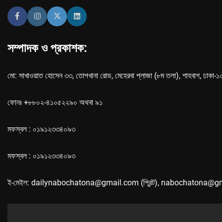
সম্পাদক ও প্রকাশক:
মো: সাখাওয়াত হোসেন ৩৩, তোপখানা রোড, মেহেরবা প্লাজা (৮ম তলা), শাহবাগ, ঢাকা-
ফোনঃ +৮৮০২-৪১০৫২২৯০ অথবা ৯১
মফস্বল : ০১৯১২৩৩৪০৯৩
মফস্বল : ০১৯১২৩৩৪০৯৩
ই-মেইল: dailynabochatona@gmail.com (প্রিন্ট), nabochatona@g