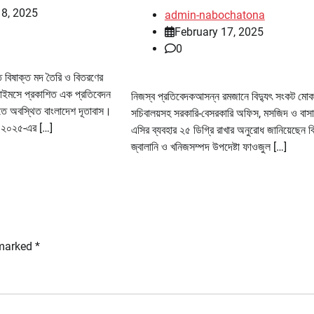
18, 2025
admin-nabochatona
February 17, 2025
0
ে বিষাক্ত মদ তৈরি ও বিতরণের
টাইমসে প্রকাশিত এক প্রতিবেদন
নিজস্ব প্রতিবেদকআসন্ন রমজানে বিদ্যুৎ সংকট মোক
েতে অবস্থিত বাংলাদেশ দূতাবাস।
সচিবালয়সহ সরকারি-বেসরকারি অফিস, মসজিদ ও বাসা
, ২০২৫-এর […]
এসির ব্যবহার ২৫ ডিগ্রি রাখার অনুরোধ জানিয়েছেন বি
জ্বালানি ও খনিজসম্পদ উপদেষ্টা ফাওজুল […]
 marked
*