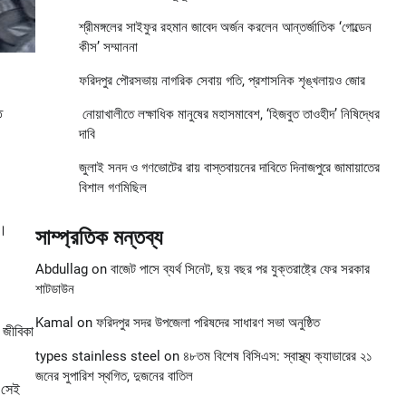
শ্রীমঙ্গলের সাইফুর রহমান জাবেদ অর্জন করলেন আন্তর্জাতিক ‘গোল্ডেন
কীস’ সম্মাননা
ফরিদপুর পৌরসভায় নাগরিক সেবায় গতি, প্রশাসনিক শৃঙ্খলায়ও জোর
ত
নোয়াখালীতে লক্ষাধিক মানুষের মহাসমাবেশ, ‘হিজবুত তাওহীদ’ নিষিদ্ধের
দাবি
জুলাই সনদ ও গণভোটের রায় বাস্তবায়নের দাবিতে দিনাজপুরে জামায়াতের
বিশাল গণমিছিল
া।
সাম্প্রতিক মন্তব্য
Abdullag
on
বাজেট পাসে ব্যর্থ সিনেট, ছয় বছর পর যুক্তরাষ্ট্রে ফের সরকার
শাটডাউন
Kamal
on
ফরিদপুর সদর উপজেলা পরিষদের সাধারণ সভা অনুষ্ঠিত
 জীবিকা
types stainless steel
on
৪৮তম বিশেষ বিসিএস: স্বাস্থ্য ক্যাডারের ২১
জনের সুপারিশ স্থগিত, দুজনের বাতিল
ষ সেই