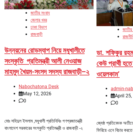
জাতীয় সংবাদ
জেলার খবর
ঢাকা বিভাগ
জাতীয়
রাজবাড়ী
রাজনী
উন্নয়নের রোডম্যাপ নিয়ে মধুখালীতে
ডা. শফিকুর রহমা
সংস্কৃতি প্রতিমন্ত্রী আলী নেওয়াজ
কেউ প্রার্থী হত
মাহমুদ খৈয়ম-সংসদ সদস্য রাজবাড়ী–২
ওয়েলকাম’
Nabochatona Desk
admin-na
May 12, 2026
April 25
0
0
মোঃ সহিদুল ইসলাম ,মধুখালী প্রতিনিধিঃ গণপ্রজাতন্ত্রী
জ্যেষ্ঠ প্রতিবেদক অতীত
বাংলাদেশ সরকারের সংস্কৃতি প্রতিমন্ত্রী ও রাজবাড়ী -২
ফিরিয়ে এনে বিচার করতে