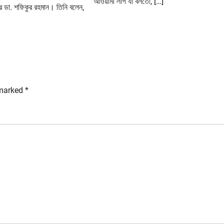
আওয়ামী লীগ যা বলতো, […]
র ডা. শফিকুর রহমান। তিনি বলেন,
 marked
*