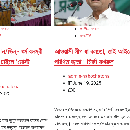
 সংবাদ
জাতীয় সংবাদ
তি
রাজনীতি
ন/ভিন্ন ধর্মাবলম্বী
আওয়ামী লীগ যা বলতো, তাই আইন
ে চাইলে ‘মোস্ট
পরিণত হতো : মির্জা ফখরুল
admin-nabochatona
June 19, 2025
bochatona
0
, 2025
নিজস্ব প্রতিবেদক বিএনপি মহাসচিব মির্জা ফখরুল ই
আলমগীর বলেছেন, গত ১৫ বছর আওয়ামী লীগ দুঃশাস
ে যারা জুলুম করেছেন তাদের দেশে
চালিয়েছে। সকল সাংবিধানিক প্রতিষ্ঠান ধ্বংস করেছ
 হবে মন্তব্য করেছেন বাংলাদেশ