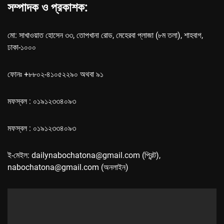
সম্পাদক ও প্রকাশক:
মো: সাখাওয়াত হোসেন ৩৩, তোপখানা রোড, মেহেরবা প্লাজা (৮ম তলা), শাহবাগ,
ঢাকা-১০০০
ফোনঃ +৮৮০২-৪১০৫২২৯০ অথবা ৯১
মফস্বল : ০১৯১২৩৩৪০৯৩
মফস্বল : ০১৯১২৩৩৪০৯৩
ই-মেইল: dailynabochatona@gmail.com (প্রিন্ট),
nabochatona@gmail.com (অনলাইন)