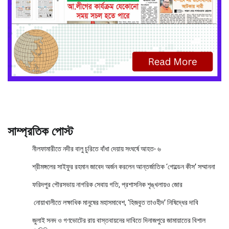
সাম্প্রতিক পোস্ট
নীলফামারীতে নদীর বালু চুরিতে বাঁধা দেয়ায় সংঘর্ষে আহত- ৬
শ্রীমঙ্গলের সাইফুর রহমান জাবেদ অর্জন করলেন আন্তর্জাতিক ‘গোল্ডেন কীস’ সম্মাননা
ফরিদপুর পৌরসভায় নাগরিক সেবায় গতি, প্রশাসনিক শৃঙ্খলায়ও জোর
নোয়াখালীতে লক্ষাধিক মানুষের মহাসমাবেশ, ‘হিজবুত তাওহীদ’ নিষিদ্ধের দাবি
জুলাই সনদ ও গণভোটের রায় বাস্তবায়নের দাবিতে দিনাজপুরে জামায়াতের বিশাল