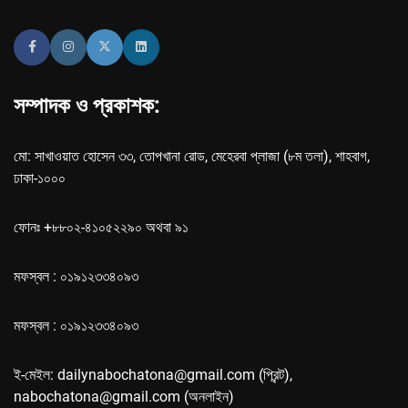
সম্পাদক ও প্রকাশক:
মো: সাখাওয়াত হোসেন ৩৩, তোপখানা রোড, মেহেরবা প্লাজা (৮ম তলা), শাহবাগ,
ঢাকা-১০০০
ফোনঃ +৮৮০২-৪১০৫২২৯০ অথবা ৯১
মফস্বল : ০১৯১২৩৩৪০৯৩
মফস্বল : ০১৯১২৩৩৪০৯৩
ই-মেইল: dailynabochatona@gmail.com (প্রিন্ট),
nabochatona@gmail.com (অনলাইন)