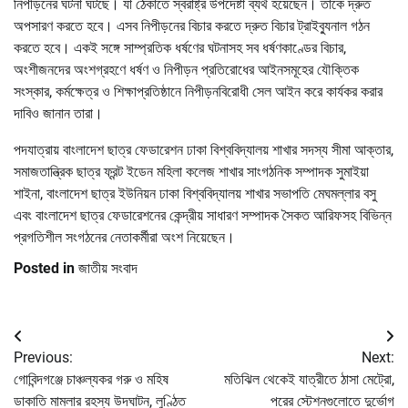
নিপীড়নের ঘটনা ঘটছে। যা ঠেকাতে স্বরাষ্ট্র উপদেষ্টা ব্যর্থ হয়েছেন। তাকে দ্রুত
অপসারণ করতে হবে। এসব নিপীড়নের বিচার করতে দ্রুত বিচার ট্রাইব্যুনাল গঠন
করতে হবে। একই সঙ্গে সাম্প্রতিক ধর্ষণের ঘটনাসহ সব ধর্ষণকাণ্ডের বিচার,
অংশীজনদের অংশগ্রহণে ধর্ষণ ও নিপীড়ন প্রতিরোধের আইনসমূহের যৌক্তিক
সংস্কার, কর্মক্ষেত্র ও শিক্ষাপ্রতিষ্ঠানে নিপীড়নবিরোধী সেল আইন করে কার্যকর করার
দাবিও জানান তারা।
পদযাত্রায় বাংলাদেশ ছাত্র ফেডারেশন ঢাকা বিশ্ববিদ্যালয় শাখার সদস্য সীমা আক্তার,
সমাজতান্ত্রিক ছাত্র ফ্রন্ট ইডেন মহিলা কলেজ শাখার সাংগঠনিক সম্পাদক সুমাইয়া
শাইনা, বাংলাদেশ ছাত্র ইউনিয়ন ঢাকা বিশ্ববিদ্যালয় শাখার সভাপতি মেঘমল্লার বসু
এবং বাংলাদেশ ছাত্র ফেডারেশনের কেন্দ্রীয় সাধারণ সম্পাদক সৈকত আরিফসহ বিভিন্ন
প্রগতিশীল সংগঠনের নেতাকর্মীরা অংশ নিয়েছেন।
Posted in
জাতীয় সংবাদ
Post
Previous:
Next:
navigation
গোবিন্দগঞ্জে চাঞ্চল্যকর গরু ও মহিষ
মতিঝিল থেকেই যাত্রীতে ঠাসা মেট্রো,
ডাকাতি মামলার রহস্য উদঘাটন, লুণ্ঠিত
পরের স্টেশনগুলোতে দুর্ভোগ