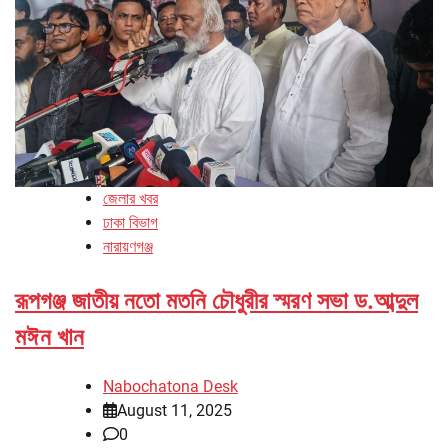
জেলার খবর
ঢাকা বিভাগ
নারায়ণগঞ্জ
রূপগঞ্জ জাতীয় নতো মতনি চৌধুরীর স্মরণ সভা ড.আব্দুল
মঈন খান
Nabochatona Desk
August 11, 2025
0