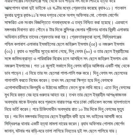
নারায়ণগঞ্জের সিদ্ধিরগঞ্জে গাছ থেকে ডাব পাড়ায় সৎ মাকে পিটিয়ে হত্যা করে
আত্মগোপন থাকা দুই ভাইকে ২৪ ঘণ্টার মধ্যে গ্রেফতার করেছে র‌্যাব-১১। গতকাল
বুধবার দুপুরে র‌্যাব-১১’র সদর দপ্তর থেকে অপস্ অফিসার মো. গোলাম মোর্শেদ
সাক্ষরিত এক সংবাদ বিজ্ঞপ্তিতে গনমাধ্যমকে এ তথ্য নিশ্চিত করা হয়েছে। এরআগে
মঙ্গলবার দিবাগত রাত পৌনে ৪ টার দিকে মুন্সিগঞ্জ জেলার শ্রীনগর থানার বিবন্দী এলাকায়
অভিযান চালিয়ে তাদের গ্রেফতার করা হয়। গ্রেফতারকৃতরা হলো, সিদ্ধিরগঞ্জের
পশ্চিম কলাবাগ এলাকার ইসমাইলের ছেলে জহিরুল ইসলাম (৩৫) ও নজরুল ইসলাম
(৩২)। র‌্যাব ও স্থানীয় সূত্রে জানা গেছে, দিনু বেগম (৬০) ও তার ছেলে ইব্রাহীমের
সঙ্গে জমিসংক্রান্ত ও পারিবারিক বিরোধ চলে আসছিল সৎ ছেলে জহিরুল ইসলাম এবং
নজরুল ইসলামের। গত ১৪ জুলাই সকালে দিনু বেগম বাড়ির আঙ্গিনার একটি গাছ থেকে
ডাব পাড়েন। এ নিয়ে তার সং ছেলেরা গালা-গালি শুরু করে। দিনু বেগম সৎ ছেলেদের
গালাগালি করতে নিষেধ করেন। তখন সৎ ছেলেরা ক্ষিপ্ত হয়ে দিনু বেগমকে
এলোপাথারীভাবে কিলঘুষি ও উঠানের মাটিতে ফেলে বুকে লাথি মারে। এতে দিনু বেগমের
মুখ দিয়ে রক্ত বের হয়ে গুরুতর আহত হয়। তখন তার ছেলে ইব্রাহীম আশঙ্কাজনক
অবস্থায় মাকে উদ্ধার করে প্রথমে নারায়ণগঞ্জ পরে ঢাকা মেডিকেল কলেজ হাসপাতালে
নিয়ে ভর্তি করেন। পরে চিকিৎসাধীন অবস্থায় রাত ১০ টার দিকে দিনু বেগমের মৃত্যু
হয়। পর দিন মঙ্গলবার নিহতের ছেলে ইব্রাহীম বাদী হয়ে সৎ ভাইদের আসামী করে
সিদ্ধিরগঞ্জ থানায় একটি হত্যা মামলা দায়ের করেন। র‌্যাব অফিসার গোলাম মোর্শেদ
জানান, ঘটনার পর বাড়ি-ঘরে তালা লাগিয়ে নিহতের দুই সৎ ছেলে পালিয়ে যায়।