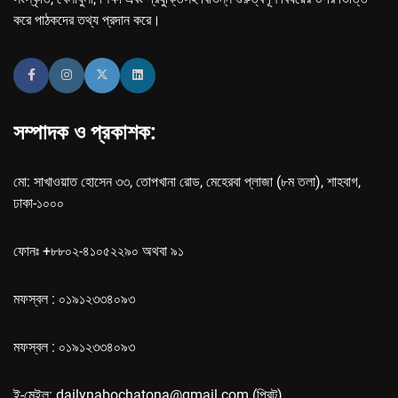
করে পাঠকদের তথ্য প্রদান করে।
সম্পাদক ও প্রকাশক:
মো: সাখাওয়াত হোসেন ৩৩, তোপখানা রোড, মেহেরবা প্লাজা (৮ম তলা), শাহবাগ,
ঢাকা-১০০০
ফোনঃ +৮৮০২-৪১০৫২২৯০ অথবা ৯১
মফস্বল : ০১৯১২৩৩৪০৯৩
মফস্বল : ০১৯১২৩৩৪০৯৩
ই-মেইল: dailynabochatona@gmail.com (প্রিন্ট),