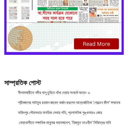
সাম্প্রতিক পোস্ট
নীলফামারীতে নদীর বালু চুরিতে বাঁধা দেয়ায় সংঘর্ষে আহত- ৬
শ্রীমঙ্গলের সাইফুর রহমান জাবেদ অর্জন করলেন আন্তর্জাতিক ‘গোল্ডেন কীস’ সম্মাননা
ফরিদপুর পৌরসভায় নাগরিক সেবায় গতি, প্রশাসনিক শৃঙ্খলায়ও জোর
নোয়াখালীতে লক্ষাধিক মানুষের মহাসমাবেশ, ‘হিজবুত তাওহীদ’ নিষিদ্ধের দাবি