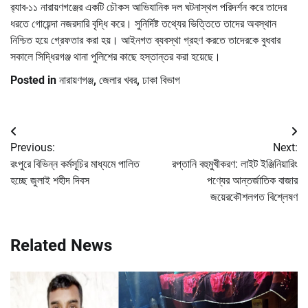
র‌্যাব-১১ নারায়ণগঞ্জের একটি চৌকস আভিযানিক দল ঘটনাস্থল পরিদর্শন করে তাদের
ধরতে গোয়েন্দা নজরদারি বৃদ্ধি করে। সুনির্দিষ্ট তথ্যের ভিত্তিতে তাদের অবস্থান
নিশ্চিত হয়ে গ্রেফতার করা হয়। আইনগত ব্যবস্থা গ্রহণ করতে তাদেরকে বুধবার
সকালে সিদ্ধিরগঞ্জ থানা পুলিশের কাছে হস্তান্তর করা হয়েছে।
Posted in
নারায়ণগঞ্জ
,
জেলার খবর
,
ঢাকা বিভাগ
Post
Previous:
Next:
navigation
রংপুরে বিভিন্ন কর্মসূচির মাধ্যমে পালিত
রপ্তানি বহুমুখীকরণ: লাইট ইঞ্জিনিয়ারিং
হচ্ছে জুলাই শহীদ দিবস
পণ্যের আন্তর্জাতিক বাজার
জয়েরকৌশলগত বিশ্লেষণ
Related News