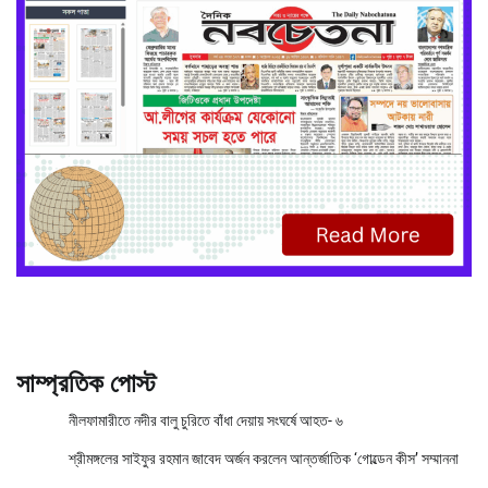
সাম্প্রতিক পোস্ট
নীলফামারীতে নদীর বালু চুরিতে বাঁধা দেয়ায় সংঘর্ষে আহত- ৬
শ্রীমঙ্গলের সাইফুর রহমান জাবেদ অর্জন করলেন আন্তর্জাতিক ‘গোল্ডেন কীস’ সম্মাননা