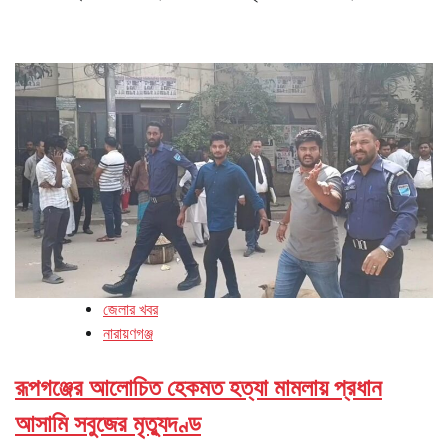
জেলার খবর
নারায়ণগঞ্জ
রূপগঞ্জের আলোচিত হেকমত হত্যা মামলায় প্রধান
আসামি সবুজের মৃত্যুদণ্ড