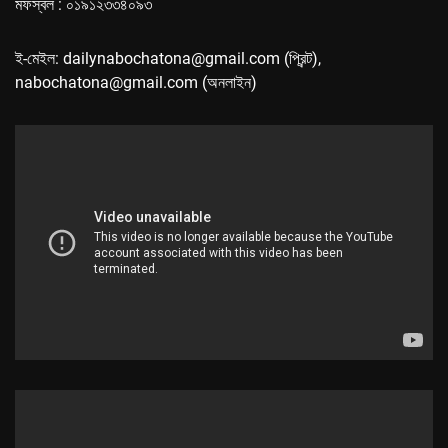
মফস্বল : ০১৯১২৩৩৪০৯৩
ই-মেইল: dailynabochatona@gmail.com (প্রিন্ট),
nabochatona@gmail.com (অনলাইন)