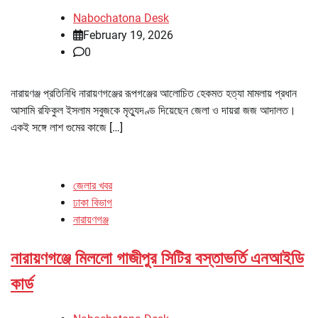
Nabochatona Desk
February 19, 2026
0
নারায়ণঞ্জ প্রতিনিধি নারায়ণগঞ্জের রূপগঞ্জের আলোচিত হেকমত হত্যা মামলায় প্রধান
আসামি রফিকুল ইসলাম সবুজকে মৃত্যুদণ্ড দিয়েছেন জেলা ও দায়রা জজ আদালত।
একই সঙ্গে লাশ গুমের কাজে […]
জেলার খবর
ঢাকা বিভাগ
নারায়ণগঞ্জ
নারায়ণগঞ্জে মিললো গাজীপুর সিটির বস্তাভর্তি এনআইডি
কার্ড