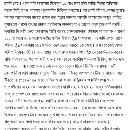
হুমকি দেয়। পাশাপাশি আমাদের বিরুদ্ধে ৩০ লাখ টাকা চাঁদা দাবির মিথ্যা অভিযোগ
করেন সিদ্ধিরগঞ্জ থানাসহ প্রশাসনিক বিভিন্ন দপ্তরে। আওয়ামী লীগের দোসর জুলাই-
আগস্ট আন্দোলনের ঘটনায় দায়ের করা হত্যা মামলার আসামি শাহজাহান সাজুর পালিত
ক্যাডররা এখনো তৎপর থাকার প্রতিবাদে মানববন্ধন ও তাদের গ্রেপ্তার দাবি করছি।
স্থানীয় বিএনপি নেতা মোহাম্মদ আলী বলেন, খোর্দ্দঘোষপাড়া মৌজায় সানারপাড় এলাকায়
১১১ নং দাগে ৩৮৬ শতাংশ জমির মালিক ছিলেন হিন্দু সম্প্রদায়। এ জমি ফেলে রেখে
ওইসব হিন্দু সম্প্রদায় ১৯৪৭ সালে দেশ ছেড়ে ভারতে চলে যায়। তখন থেকেই এসব
জমি পরিত্যক্ত ছিল। তার মধ্যে ৭২ শতাংশ সরকার খাস হিসেবে রেকর্ডভূক্ত করেন।
বাকি ৩ একর ১৪ শতাংশ জমি ২০০৫ সাল থেকে স্থানীয় প্রভাবশালী কিছু ব্যক্তি দখল
শুরু করেন। পরে তাদের কাছ থেকে ২০১০ সালের দিকে বিডিডিএল নামক একটি
কোম্পানি এ জমি নামমাত্র মূল্যে কিনে নেয়। কিন্তু কাগজপত্র ঠিক না থাকায় দখলে
টিকতে না পেরে ২০২২ সালে নাসিক ৩ নং ওয়ার্ড কাউন্সিলর ও সিদ্ধিরগঞ্জ থানা
ছাত্রলীগের আহ্বায়ক শাহজালাল বাদলের ঘনিষ্ট সহচর শাহজাহান সাজুর মালিকানাধিন
সাজু ডেভেলপারের কাছে হস্তান্তর করেন। পরে নারায়ণগঞ্জ-৪ আসনের সাবেক সংসস
সদস্য শামীম ওসমানের প্রভাবখাটিয়ে বাদল ও সাজু বিশাল বাহিনী নিয়ে কমপক্ষে
শতাধিক বসতীকে উচ্ছেদ করে জমির দখল নিয়ে নেয়। যারা জমির দখল ছাড়তে রাজি
ছিলনা তাদের ধরে নিয়ে অস্ত্রের মুখে জিম্মি ও মারধর করে তাড়িয়ে দেয়। পরে জমিতে
বালু ভরাট করে প্লট তৈরি করে বিক্রি শুরু করে। যা এখনো চলমান রয়েছে।
মানববন্ধনে ভূক্তভোগীদের মধ্যে উপস্থিত ছিলেন, আনোয়ারা বেগম, দ্বীন ইসলাম,