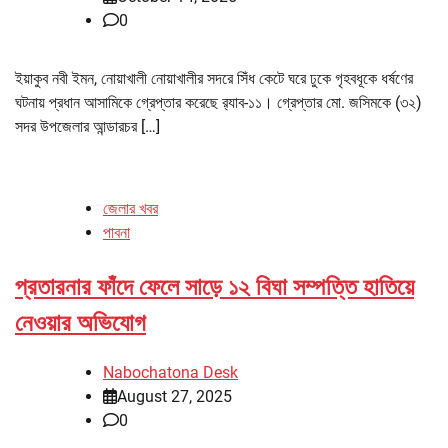
0
ইয়াকুব নবী ইমন, নোয়াখালী নোয়াখালীর সদরে সিঁধ কেটে ঘরে ঢুকে গৃহবধূকে ধর্ষণের
ঘটনায় প্রধান আসামিকে গ্রেপ্তার করেছে র‌্যাব-১১। গ্রেপ্তার মো. জসিমকে (৩২)
সদর উপজেলার আন্ডারচর […]
জেলার খবর
পাবনা
প্রতারনার ফাঁদে ফেলে সাড়ে ১২ বিঘা সম্পত্তি হাতিয়ে
নেওয়ার অভিযোগ
Nabochatona Desk
August 27, 2025
0