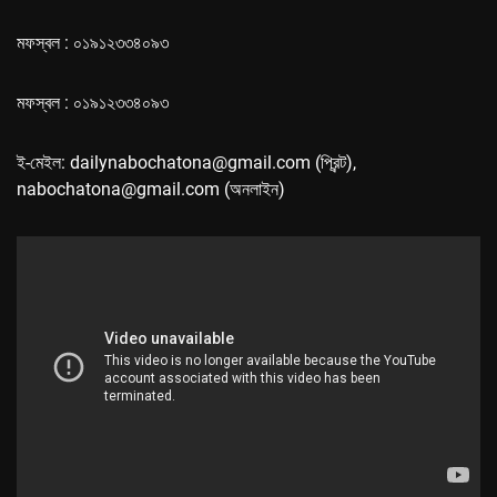
মফস্বল : ০১৯১২৩৩৪০৯৩
মফস্বল : ০১৯১২৩৩৪০৯৩
ই-মেইল: dailynabochatona@gmail.com (প্রিন্ট),
nabochatona@gmail.com (অনলাইন)