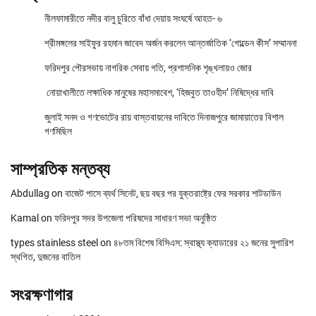
নীলফামারীতে নদীর বালু চুরিতে বাঁধা দেয়ায় সংঘর্ষে আহত- ৬
শ্রীমঙ্গলের সাইফুর রহমান জাবেদ অর্জন করলেন আন্তর্জাতিক ‘গোল্ডেন কীস’ সম্মাননা
ফরিদপুর পৌরসভায় নাগরিক সেবায় গতি, প্রশাসনিক শৃঙ্খলায়ও জোর
নোয়াখালীতে লক্ষাধিক মানুষের মহাসমাবেশ, ‘হিজবুত তাওহীদ’ নিষিদ্ধের দাবি
জুলাই সনদ ও গণভোটের রায় বাস্তবায়নের দাবিতে দিনাজপুরে জামায়াতের বিশাল
গণমিছিল
সাম্প্রতিক মন্তব্য
Abdullag
on
বাজেট পাসে ব্যর্থ সিনেট, ছয় বছর পর যুক্তরাষ্ট্রে ফের সরকার শাটডাউন
Kamal
on
ফরিদপুর সদর উপজেলা পরিষদের সাধারণ সভা অনুষ্ঠিত
types stainless steel
on
৪৮তম বিশেষ বিসিএস: স্বাস্থ্য ক্যাডারের ২১ জনের সুপারিশ
স্থগিত, দুজনের বাতিল
সংরক্ষণাগার