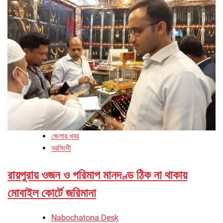
জেলার খবর
নরসিংদী
রায়পুরায় ওজন ও পরিমাপ মানদণ্ড ঠিক না থাকায়
মোবাইল কোর্টে জরিমানা
Nabochatona Desk