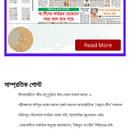
সাম্প্রতিক পোস্ট
নীলফামারীতে নদীর বালু চুরিতে বাঁধা দেয়ায় সংঘর্ষে আহত- ৬
শ্রীমঙ্গলের সাইফুর রহমান জাবেদ অর্জন করলেন আন্তর্জাতিক ‘গোল্ডেন কীস’ সম্মাননা
ফরিদপুর পৌরসভায় নাগরিক সেবায় গতি, প্রশাসনিক শৃঙ্খলায়ও জোর
নোয়াখালীতে লক্ষাধিক মানুষের মহাসমাবেশ, ‘হিজবুত তাওহীদ’ নিষিদ্ধের দাবি