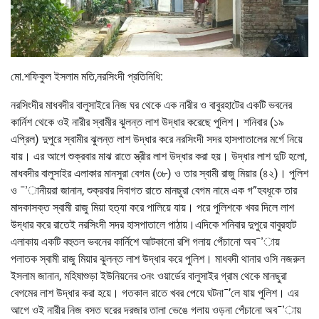
মো.শফিকুল ইসলাম মতি,নরসিংদী প্রতিনিধি:
নরসিংদীর মাধবদীর বালুসাইরে নিজ ঘর থেকে এক নারীর ও বাবুরহাটের একটি ভবনের
কার্নিশ থেকে ওই নারীর স্বামীর ঝুলন্ত লাশ উদ্ধার করেছে পুলিশ। শনিবার (১৯
এপ্রিল) দুপুরে স্বামীর ঝুলন্ত লাশ উদ্ধার করে নরসিংদী সদর হাসপাতালের মর্গে নিয়ে
যায়। এর আগে শুক্রবার মাঝ রাতে স্ত্রীর লাশ উদ্ধার করা হয়। উদ্ধার লাশ দুটি হলো,
মাধবদীর বালুসাইর এলাকার মানসুরা বেগম (৩৮) ও তার স্বামী রাজু মিয়ার (৪২)। পুলিশ
ও ¯’ানীয়রা জানান, শুক্রবার দিবাগত রাতে মানছুরা বেগম নামে এক গ”হবধূকে তার
মাদকাসক্ত স্বামী রাজু মিয়া হত্যা করে পালিয়ে যায়। পরে পুলিশকে খবর দিলে লাশ
উদ্ধার করে রাতেই নরসিংদী সদর হাসপাতালে পাঠায়।এদিকে শনিবার দুপুরে বাবুরহাট
এলাকায় একটি বহুতল ভবনের কার্নিশে আটকানো রশি গলায় পেঁচানো অব¯’ায়
পলাতক স্বামী রাজু মিয়ার ঝুলন্ত লাশ উদ্ধার করে পুলিশ। মাধবদী থানার ওসি নজরুল
ইসলাম জানান, মহিষাশুড়া ইউনিয়নের ৩নং ওয়ার্ডের বালুসাইর গ্রাম থেকে মানছুরা
বেগমের লাশ উদ্ধার করা হয়ে। গতকাল রাতে খবর পেয়ে ঘটনা¯’লে যায় পুলিশ। এর
আগে ওই নারীর নিজ বসত ঘরের দরজার তালা ভেঙে গলায় ওড়না পেঁচানো অব¯’ায়