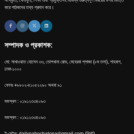
সংস্কৃতি, খেলাধুলা, শিক্ষা এবং প্রযুক্তিসহ বিভিন্ন গুরুত্বপূর্ণ বিষয়ের উপর ভিত্তি
করে পাঠকদের তথ্য প্রদান করে।
সম্পাদক ও প্রকাশক:
মো: সাখাওয়াত হোসেন ৩৩, তোপখানা রোড, মেহেরবা প্লাজা (৮ম তলা), শাহবাগ,
ঢাকা-১০০০
ফোনঃ +৮৮০২-৪১০৫২২৯০ অথবা ৯১
মফস্বল : ০১৯১২৩৩৪০৯৩
মফস্বল : ০১৯১২৩৩৪০৯৩
ই-মেইল: dailynabochatona@gmail.com (প্রিন্ট),