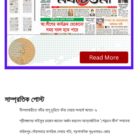
সাম্প্রতিক পোস্ট
নীলফামারীতে নদীর বালু চুরিতে বাঁধা দেয়ায় সংঘর্ষে আহত- ৬
শ্রীমঙ্গলের সাইফুর রহমান জাবেদ অর্জন করলেন আন্তর্জাতিক ‘গোল্ডেন কীস’ সম্মাননা
ফরিদপুর পৌরসভায় নাগরিক সেবায় গতি, প্রশাসনিক শৃঙ্খলায়ও জোর