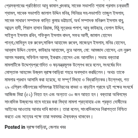
প্রেসক্লাবের প্রতিষ্ঠাতা আবু কামাল খন্দকার, সাবেক সভাপতি শ্যামা প্রসাদ চক্রবর্তী
শ্যামল, সাবেক সভাপতি জালাল উদ্দিন মনির, সিনিয়র সহ-সভাপতি তাজুল ইসলাম,
সাবেক সাধারণ সম্পাদক কান্তি কুমার ভট্টাচার্য, অর্থ সম্পাদক মনিরুল ইসলাম বাবু,
আব্দুল হাদী, পিয়াল হাসান রিয়াজ, মিঠু সূত্রধর পলাশ, আবু কাউছার, হেলাল উদ্দিন,
সাইফুল ইসলাম রবিন, শফিকুল ইসলাম বাদল, সফর আলী, জামাল হোসেন
পান্না,মোমিনুল হক রুবেল,সাকিল আহামেদ রুবেল, মাজেদুল ইসলাম, মনির হোসেন,
আব্বাস উদ্দিন হেলাল, কাউছার আহামেদ, নুরে আলম, মো: আমজাদ হোসেন, এম নুরুল
আলম সরকার, সফিউল আলম, ইকরাম হোসেন এবং আলামিন। সভায় বক্তারা
মামলাটিকে উদ্দেশ্যপ্রণোদিত ও ষড়যন্ত্রমূলক উল্লেখ করে বলেন, সংঘর্ষের দিন
মোস্তাক আহমেদ উজ্বল ব্রাহ্মণবাড়িয়া শহরে অবস্থান করছিলেন। অথচ তাকে
মামলার প্রধান আসামি করা হয়েছে, যা সম্পূর্ণ মিথ্যা ও বিভ্রান্তিকর।উল্লেখ্য, গত
২৯ এপ্রিল নবীনগরের সলিমগঞ্জ ইউনিয়নের বাড্ডা ও বাড়াইল গ্রামে দুই পক্ষের সংঘর্ষে
আজিজ মিয়া (৫২) নিহত হন এবং অন্তত ৩০ জন আহত হন। বক্তারা অবিলম্বে
সাংবাদিক উজ্বলের নামে দায়ের করা মিথ্যা মামলা প্রত্যাহার এবং প্রকৃত দোষীদের
আইনের আওতায় আনার দাবি জানান। তারা বলেন, সাংবাদিকদের নিরাপত্তা নিশ্চিত
করতে এবং সত্যের পক্ষে তারা সবসময় ঐক্যবদ্ধ থাকবেন।
Posted in
ব্রাহ্মণবাড়িয়া
,
জেলার খবর