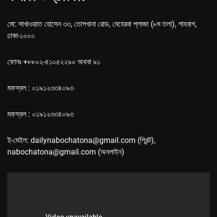
মো: সাখাওয়াত হোসেন ৩৩, তোপখানা রোড, মেহেরবা প্লাজা (৮ম তলা), শাহবাগ,
ঢাকা-১০০০
ফোনঃ +৮৮০২-৪১০৫২২৯০ অথবা ৯১
মফস্বল : ০১৯১২৩৩৪০৯৩
মফস্বল : ০১৯১২৩৩৪০৯৩
ই-মেইল: dailynabochatona@gmail.com (প্রিন্ট),
nabochatona@gmail.com (অনলাইন)