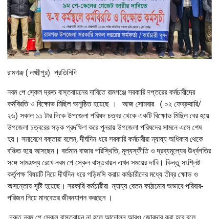
রামগঞ্জ ( লক্ষ্মীপুর) প্রতিনিধি
নবম পে স্কেল দ্রুত বাস্তবায়নের দাবিতে রামগঞ্জে সরকারি দপ্তরের কর্মচারীদের
কর্মবিরতি ও বিক্ষোভ মিছিল অনুষ্ঠিত হয়েছে । আজ সোমবার ( ০২ ফেব্রুয়ারি/
২৬) সকাল ১১ টার দিকে উপজেলা পরিষদ চত্বর থেকে একটি বিক্ষোভ মিছিল বের হয়ে
উপজেলা চত্বরের সড়ক প্রদক্ষিণ করে পুনরায় উপজেলা পরিষদের সামনে এসে শেষ
হয়। সমাবেশে বক্তারা বলেন, দীর্ঘদিন ধরে সরকারি কর্মচারীরা ন্যায্য অধিকার থেকে
বঞ্চিত হয়ে আসছেন। বর্তমান বাজার পরিস্থিতি, মূল্যস্ফীতি ও দ্রব্যমূল্যের ঊর্ধ্বগতির
সঙ্গে সামঞ্জস্য রেখে নবম পে স্কেল বাস্তবায়ন এখন সময়ের দাবি। কিন্তু সংশ্লিষ্ট
কর্তৃপক্ষ বিষয়টি নিয়ে দীর্ঘদিন ধরে গড়িমসি করায় কর্মচারীদের মধ্যে তীব্র ক্ষোভ ও
অসন্তোষ সৃষ্টি হয়েছে। সরকারি কর্মচারীরা ন্যায্য বেতন কাঠামোর অভাবে পরিবার-
পরিজন নিয়ে মানবেতর জীবনযাপন করছেন ।
দ্রুত নবম পে স্কেল বাস্তবায়ন না হলে আন্দোলন আরও জোরদার করা হবে বলে