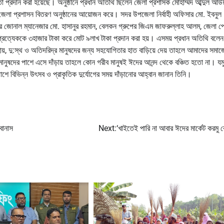
য়তা প্রদান করা হয়েছে। অনুষ্ঠানে প্রধান অতিথি ছিলেন জেলা প্রশাসক মোহাম্মদ আব্দুল আউ
 জেলা প্রশাসন বিতরণ অনুষ্ঠানের আয়োজন করে। সদর উপজেলা নির্বাহী অফিসার মো. ইবনুল
ের জোনাল ম্যানেজার মো. হাসানুর রহমান, বেলকন গ্রুপের জিএম জাফরুল্লাহ আলম, জেলা প্
প্রত্যেককে ৩হাজার টাকা করে মোট ৯লাখ টাকা প্রদান করা হয়। এসময় প্রধান অতিথি বলেন
য়, দু:স্থ ও অতিদরিদ্র মানুষদের জন্য সহযোগিতার হাত বাড়িয়ে দেয় তাহলে আমাদের সমা
ানুষদের পাশে এসে দাঁড়ায় তাহলে কোন গরীব মানুষই ঈদের আনন্দ থেকে বঞ্চিত হতো না। যমু
শে বিভিন্ন উৎসব ও প্রাকৃতিক দুর্যোগের সময় দাঁড়ানোর আহ্বান জানান তিনি।
বোনাস
Next:
‘খাইতেই পারি না আবার ঈদের মার্কেট করমু 