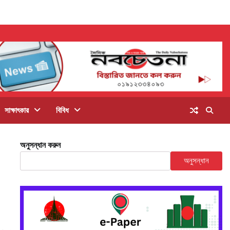
সাক্ষাৎকার
বিবিধ
অনুসন্ধান করুন
অনুসন্ধান