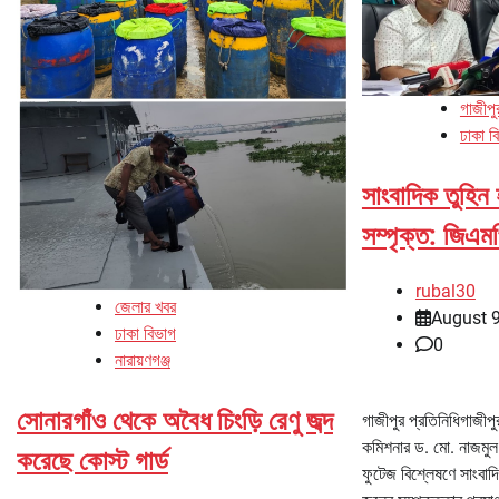
গাজীপু
ঢাকা ব
সাংবাদিক তুহিন
সম্পৃক্ত: জিএম
rubal30
জেলার খবর
August 9
ঢাকা বিভাগ
0
নারায়ণগঞ্জ
সোনারগাঁও থেকে অবৈধ চিংড়ি রেণু জব্দ
গাজীপুর প্রতিনিধিগাজীপ
কমিশনার ড. মো. নাজমুল
করেছে কোস্ট গার্ড
ফুটেজ বিশ্লেষণে সাংবাদ