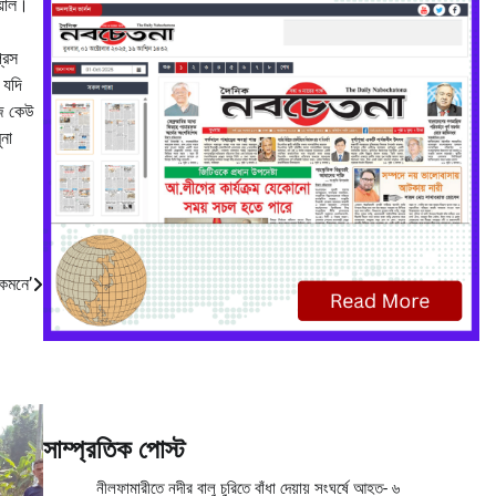
য়াল।
রেস
 যদি
জে কেউ
না
কেমনে’
সাম্প্রতিক পোস্ট
নীলফামারীতে নদীর বালু চুরিতে বাঁধা দেয়ায় সংঘর্ষে আহত- ৬