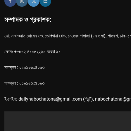
সম্পাদক ও প্রকাশক:
মো: সাখাওয়াত হোসেন ৩৩, তোপখানা রোড, মেহেরবা প্লাজা (৮ম তলা), শাহবাগ, ঢাকা-
ফোনঃ +৮৮০২-৪১০৫২২৯০ অথবা ৯১
মফস্বল : ০১৯১২৩৩৪০৯৩
মফস্বল : ০১৯১২৩৩৪০৯৩
ই-মেইল: dailynabochatona@gmail.com (প্রিন্ট), nabochatona@g