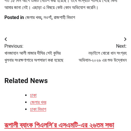
গত ১৫ দিন আগে একটি নোটিশ করা হয়েছে। তবে সংস্থাটি পালিয়ে গেছে কিনা
আমার জানা নেই। এছাড়া এ বিষয়ে কেউ কোন অভিযোগ করেনি।
Posted in
জেলার খবর
,
নওগাঁ
,
রাজশাহী বিভাগ
Post
Previous:
Next:
navigation
খানজাহান আলী মাজার দীঘির সেই কুমির
নড়াইলে বোরো ধান সংগ্রহ
খুলনার সংরক্ষণাগারে অপসারণ করা হয়েছে
অভিযান-২০২৬ এর শুভ উদ্বোধন
Related News
ঢাকা
জেলার খবর
ঢাকা বিভাগ
রূপালী ব্যাংক পিএলসি’র এসএমটি-এর ২৬তম সভা