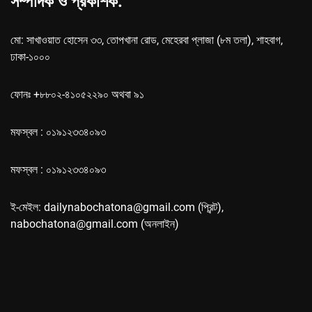
সম্পাদক ও প্রকাশক:
মো: সাখাওয়াত হোসেন ৩৩, তোপখানা রোড, মেহেরবা প্লাজা (৮ম তলা), শাহবাগ,
ঢাকা-১০০০
ফোনঃ +৮৮০২-৪১০৫২২৯০ অথবা ৯১
মফস্বল : ০১৯১২৩৩৪০৯৩
মফস্বল : ০১৯১২৩৩৪০৯৩
ই-মেইল: dailynabochatona@gmail.com (প্রিন্ট),
nabochatona@gmail.com (অনলাইন)