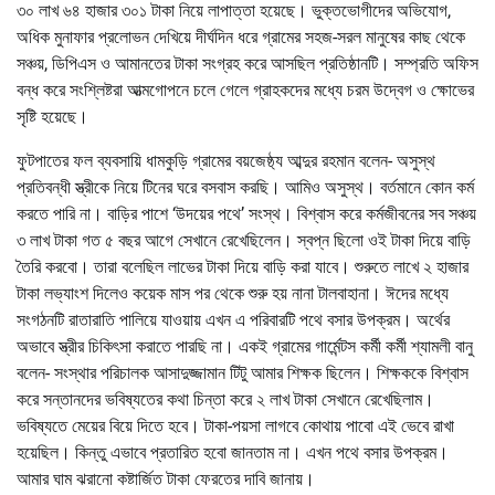
৩০ লাখ ৬৪ হাজার ৩০১ টাকা নিয়ে লাপাত্তা হয়েছে। ভুক্তভোগীদের অভিযোগ,
অধিক মুনাফার প্রলোভন দেখিয়ে দীর্ঘদিন ধরে গ্রামের সহজ-সরল মানুষের কাছ থেকে
সঞ্চয়, ডিপিএস ও আমানতের টাকা সংগ্রহ করে আসছিল প্রতিষ্ঠানটি। সম্প্রতি অফিস
বন্ধ করে সংশ্লিষ্টরা আত্মগোপনে চলে গেলে গ্রাহকদের মধ্যে চরম উদ্বেগ ও ক্ষোভের
সৃষ্টি হয়েছে।
ফুটপাতের ফল ব্যবসায়ি ধামকুড়ি গ্রামের বয়জেষ্ঠ্য আব্দুর রহমান বলেন- অসুস্থ
প্রতিবন্ধী স্ত্রীকে নিয়ে টিনের ঘরে বসবাস করছি। আমিও অসুস্থ। বর্তমানে কোন কর্ম
করতে পারি না। বাড়ির পাশে ‘উদয়ের পথে’ সংস্থ। বিশ্বাস করে কর্মজীবনের সব সঞ্চয়
৩ লাখ টাকা গত ৫ বছর আগে সেখানে রেখেছিলেন। স্বপ্ন ছিলো ওই টাকা দিয়ে বাড়ি
তৈরি করবো। তারা বলেছিল লাভের টাকা দিয়ে বাড়ি করা যাবে। শুরুতে লাখে ২ হাজার
টাকা লভ্যাংশ দিলেও কয়েক মাস পর থেকে শুরু হয় নানা টালবাহানা। ঈদের মধ্যে
সংগঠনটি রাতারাতি পালিয়ে যাওয়ায় এখন এ পরিবারটি পথে বসার উপক্রম। অর্থের
অভাবে স্ত্রীর চিকিৎসা করাতে পারছি না। একই গ্রামের গার্মেন্টস কর্মী কর্মী শ্যামলী বানু
বলেন- সংস্থার পরিচালক আসাদুজ্জামান টিটু আমার শিক্ষক ছিলেন। শিক্ষককে বিশ্বাস
করে সন্তানদের ভবিষ্যতের কথা চিন্তা করে ২ লাখ টাকা সেখানে রেখেছিলাম।
ভবিষ্যতে মেয়ের বিয়ে দিতে হবে। টাকা-পয়সা লাগবে কোথায় পাবো এই ভেবে রাখা
হয়েছিল। কিন্তু এভাবে প্রতারিত হবো জানতাম না। এখন পথে বসার উপক্রম।
আমার ঘাম ঝরানো কষ্টার্জিত টাকা ফেরতের দাবি জানায়।