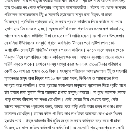
হাজার টাকা নিয়ে লাপাত্তা হওয়ার অভিযোগ উঠেছে। প্রতিষ্ঠানটির অফিস হঠাৎ বন্ধ
হয়ে যাওয়ার পর থেকে দুশ্চিন্তায় পড়েছেন আমানতকারীরা। ঘটনার পর থেকে সংস্থার
পরিচালক আসাদুজ্জামান টিটু ও সহকারি ম্যানেজার মাসুদ রানা বিদ্যুৎ গা ঢাকা
দিয়েছেন। প্রতিদিন গ্রাহকরা ওই সংস্থার প্রধান কার্যালয়ে গিয়ে কাউকে না পেয়ে
হতাশ হয়ে ফিরে যেতে হচ্ছে। ভুক্তভোগীরা দ্রুত প্রশাসনের হস্তক্ষেপ কামনা সহ
তাদের ঘাম ঝরানো কষ্টার্জিত টাকা ফেরতের দাবি জানিয়েছেন। নওগাঁ সদর উপজেলার
বোয়ালিয়া ইউনিয়নের ধামকুড়ি গ্রামে অবস্থিত ‘উদয়ের পথে মাল্টিপারপাস কো-
অপারেটিভ সোসাইটি লিমিটেড’ সংস্থার প্রধান কার্যালয়। ২০১০ সালে সমবায় থেকে
নিবন্ধন নিয়ে স্বল্পপরিসরে তাদের কার্যক্রম শুরু হয়। সময়ের ব্যবধানে তাদের কাজের
পরিধি বাড়তে থাকে। যেখানে সদস্য সংখ্যা ৫৬৪ জন এবং তাদের টাকার পরিমাণ ৫
কোটি ৩০ লাখ ৬৪ হাজার ৩০১ টাকা। সংস্থার পরিচালক আসাদুজ্জামান টিটু ও সহকারি
ম্যানেজার মাসুদ রানা বিদ্যুৎ সহ ১০ জন তারা সঞ্চয়, ডিপিএস ও আমানতের টাকা
সংগ্রহ করে আসছিল। তারা গ্রামের সহজ-সরল মানুষদের প্রলোভন দিয়ে প্রতি লাখে
দুই হাজার টাকা মুনাফা দিয়ে আমানত রাখতে উদ্বৃদ্ধ করতো। না বুঝে অনেকে লোভে
পড়ে তাদের জীবনের সব সঞ্চয় রেখেছিল। কেউ মেয়ের বিয়ে দেওয়ার জন্য, কেউ
তাদের সন্তানদের পড়াশুনার জন্য, আবার কেউ বাড়ি তৈরি করার জন্য লাখ লাখ টাকা
আমানত রেখেছিল। তাদের ফাঁদে পা দিয়ে লাখ লাখ টাকা আমানত রেখে এখন নিঃস্ব
হওয়ার পথে। ঈদুল-আজহার দীর্ঘ ছুটির মধ্যে সংস্থার কার্যক্রম বন্ধ করে গা ঢাকা
দিয়েছে এর সাথে জড়িত কর্মকর্তা ও কর্মচারিরা। এ সংস্থাটি গ্রাহকের প্রায় ৫ কোটি