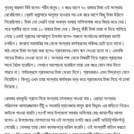
গৃহবধু মারুফা বিবি বলেন- গরীব মানুষ। ৭ বছর আগে ৭০ হাজার টাকা ওই সংস্থায়
রেখেছিলাম। ব্রেস্ট ক্যান্সারে অসুস্থ হাওয়ার পর এক বছর আগে কিছু টাকা উঠাতে
গিয়েছিলাম। টাকা তো দেয়নি তারা অকথ্য ভাষায় গালিগালাজ করে বিদায় করে দেয়।
পরে স্বামীর হাতে তারা ২০ হাজার টাকা দেয়। কিন্তু বাঁকী টাকা তারা না দিয়ে পালিয়ে
গেছে।একই গ্রামের আশরাফুল ইসলাম বলেন- শুরুতে সংগঠনের কার্যক্রম ভালই
চলছিল। করোনা মহামারির পর থেকে সংস্থার কার্যক্রমের পরিসর ছোট হতে থাকে।
মাঠ থেকে টাকা সংগ্রহ করা হলেও গ্রাহকদের কোন ঋন দেওয়া হতো না। এমনকি
লাভের টাকাও দেওয়া হতো না। সংস্থার পক্ষ থেকে বিষয়টি নিয়ে গ্রামে গ্রাহকের
সাথে বৈঠক হয়েছিল। সেখানে আলোচনা হয়েছিল তারা এক বছর কোন লাভ দিতে
পারবে না। পর্যায়ক্রমে গ্রাহকদের টাকা ফেরত দিবে। গ্রাহকরাও এমন সিদ্ধান্ত মেনে
নিয়েছিল। কিন্তু এখন তারা সংস্থার কার্যক্রম বন্ধ করে গ্রাহকদের টাকা নিয়ে গা ঢাকা
দিয়েছে।
রোববার ধামকুড়ি গ্রামে গিয়ে সংস্থায় তালাবদ্ধ পাওয়া যায়। এছাড়া সংস্থার
পরিচালক আসাদুজ্জামান টিটু ও সহকারি ম্যানেজার মাসুদ রানা বিদ্যুৎ এর বাড়িতে গিয়েও
কাউকে পাওয়া যায়নি।নওগাঁ সদর উপজেলা সমবায় অফিসার মোঃ জাহাংগীর আলম
বলেন- এ উপজেলার যোগদানের পর ওই সংস্থায় চলতি বছর একটি অডিট(পরিদর্শন)
পেয়েছি। সেসময় তারা কোন কাগজপত্র দাখিল করেনি। ওই সংস্থাটি বাতিল করতে