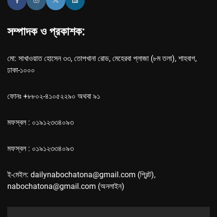
সম্পাদক ও প্রকাশক:
মো: সাখাওয়াত হোসেন ৩৩, তোপখানা রোড, মেহেরবা প্লাজা (৮ম তলা), শাহবাগ,
ঢাকা-১০০০
ফোনঃ +৮৮০২-৪১০৫২২৯০ অথবা ৯১
মফস্বল : ০১৯১২৩৩৪০৯৩
মফস্বল : ০১৯১২৩৩৪০৯৩
ই-মেইল: dailynabochatona@gmail.com (প্রিন্ট),
nabochatona@gmail.com (অনলাইন)