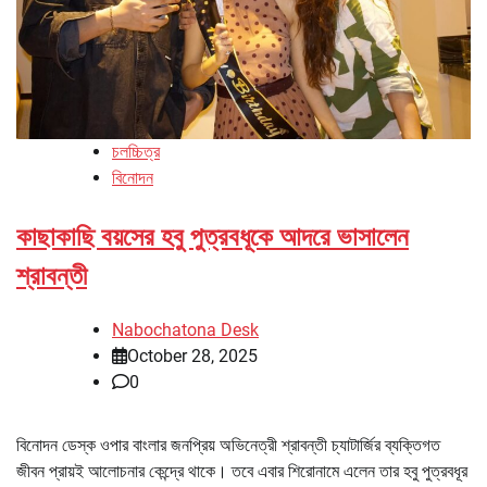
চলচ্চিত্র
বিনোদন
কাছাকাছি বয়সের হবু পুত্রবধূকে আদরে ভাসালেন
শ্রাবন্তী
Nabochatona Desk
October 28, 2025
0
বিনোদন ডেস্ক ওপার বাংলার জনপ্রিয় অভিনেত্রী শ্রাবন্তী চ্যাটার্জির ব্যক্তিগত
জীবন প্রায়ই আলোচনার কেন্দ্রে থাকে। তবে এবার শিরোনামে এলেন তার হবু পুত্রবধূর