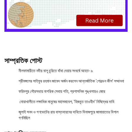
সাম্প্রতিক পোস্ট
নীলফামারীতে নদীর বালু চুরিতে বাঁধা দেয়ায় সংঘর্ষে আহত- ৬
শ্রীমঙ্গলের সাইফুর রহমান জাবেদ অর্জন করলেন আন্তর্জাতিক ‘গোল্ডেন কীস’ সম্মাননা
ফরিদপুর পৌরসভায় নাগরিক সেবায় গতি, প্রশাসনিক শৃঙ্খলায়ও জোর
নোয়াখালীতে লক্ষাধিক মানুষের মহাসমাবেশ, ‘হিজবুত তাওহীদ’ নিষিদ্ধের দাবি
জুলাই সনদ ও গণভোটের রায় বাস্তবায়নের দাবিতে দিনাজপুরে জামায়াতের বিশাল
গণমিছিল