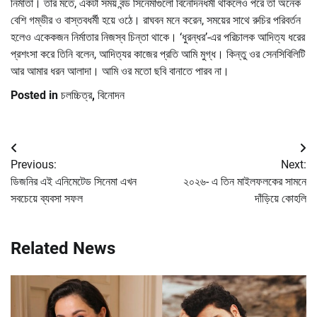
নির্মাতা। তার মতে, একটা সময় বন্ড সিনেমাগুলো বিনোদনধর্মী থাকলেও পরে তা অনেক
বেশি গম্ভীর ও বাস্তবধর্মী হয়ে ওঠে। রাঘবন মনে করেন, সময়ের সাথে রুচির পরিবর্তন
হলেও একেকজন নির্মাতার নিজস্ব চিন্তা থাকে। ‘ধুরন্ধর’-এর পরিচালক আদিত্য ধরের
প্রশংসা করে তিনি বলেন, আদিত্যর কাজের প্রতি আমি মুগ্ধ। কিন্তু ওর সেনসিবিলিটি
আর আমার ধরন আলাদা। আমি ওর মতো ছবি বানাতে পারব না।
Posted in
চলচ্চিত্র
,
বিনোদন
Post
Previous:
Next:
navigation
ডিজনির এই এনিমেটেড সিনেমা এখন
২০২৬- এ তিন মাইলফলকের সামনে
সবচেয়ে ব্যবসা সফল
দাঁড়িয়ে কোহলি
Related News