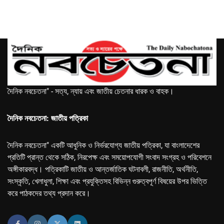
দৈনিক নবচেতনা" - সত্য, ন্যায় এবং জাতীয় চেতনার ধারক ও বাহক।
দৈনিক নবচেতনা: জাতীয় পত্রিকা
দৈনিক নবচেতনা" একটি আধুনিক ও নির্ভরযোগ্য জাতীয় পত্রিকা, যা বাংলাদেশের
প্রতিটি প্রান্ত থেকে সঠিক, নিরপেক্ষ এবং সময়োপযোগী সংবাদ সংগ্রহ ও পরিবেশনে
অঙ্গীকারবদ্ধ। পত্রিকাটি জাতীয় ও আন্তর্জাতিক ঘটনাবলী, রাজনীতি, অর্থনীতি,
সংস্কৃতি, খেলাধুলা, শিক্ষা এবং প্রযুক্তিসহ বিভিন্ন গুরুত্বপূর্ণ বিষয়ের উপর ভিত্তি
করে পাঠকদের তথ্য প্রদান করে।