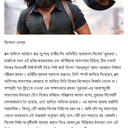
বিনোদন ডেস্ক
বক্স অফিসে বর্তমানে ঝড় তুলেছে রণবীর সিং অভিনীত অ্যাকশন সিনেমা ‘ধুরন্ধর’।
চারদিকে যখন এই ছবির জয়জয়কার এবং বাণিজ্যিক সাফল্যের হিড়িক, ঠিক তখনই
নিজের ভিন্নধর্মী নির্মাণশৈলী নিয়ে স্পষ্ট বার্তা দিলেন ‘আন্ধাধুন’ খ্যাত প্রখ্যাত নির্মাতা
শ্রীরাম রাঘবন। ছবিটির ব্যাপক প্রশংসা করলেও তিনি স্পশট জানিয়ে দিয়েছেন, বক্স
অফিসের সাফল্যের জোয়ারে গা ভাসিয়ে তিনি নিজের বিশেষত্ব বিসর্জন দেবেন না।
সম্প্রতি ‘দ্য হিন্দু’কে দেওয়া এক সাক্ষাৎকারে রাঘবন ‘ধুরন্ধর’-এর আকাশচুম্বী
সাফল্যের উদাহরণ টেনে নিজের ভবিষ্যৎ পরিকল্পনা জানান বলেন, ধুরন্ধর সিনেমাটি
চমৎকারভাবে তৈ হয়েছে, এতে দুর্দান্ত অভিনয় রয়েছে। এর ব্যাপক ব্যবসা করাটাই
স্বাভাবিক। কিন্তু এটি আমার সিনেমা নির্মাণের ধরন নয়। আমি যদি শুধু সাফল্যের
লোভে অন্ধভাবে এই ফরম্যাট অনুসরণ করি, তবে সেটি হবে সবচেয়ে বড় বোকামি।
সিনেমা নির্মাণের দৃষ্টিভঙ্গি ব্যাখ্যা করতে গিয়ে জেমস বন্ড সিরিজের উদাহরণ দেন এই