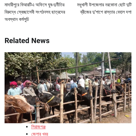
navigation
মাদারীপুরে বিআরটিএ অফিসে ঘুষ-দুর্নীতির
মধুখালী উপজেলার নরকোনা ছোট দুটি
বিরুদ্ধে স্বেচ্ছাসেবী সংগঠনসহ ছাত্রদের
ব্রীজের দু’পাশে রাস্তার বেহাল দশা
অবস্থান কর্মসুচি
Related News
সিরাজগঞ্জ
জেলার খবর