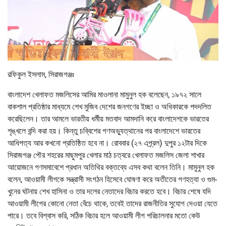
রফিকুল ইসলাম, সিরাজগঞ্জঃ
বাংলাদেশ খেলাফত মজলিসের আমির মাওলানা মামুনুল হক বলেছেন, ১৯৭২ সালে
বাকশাল প্রতিষ্ঠার মাধ্যমে শেখ মুজিব দেশের জনগণের ইচ্ছা ও অধিকারকে পদদলিত
করেছিলেন। তার আমলে ভারতীয় ধর্মীয় মতবাদ আমদানি করে বাংলাদেশকে ভারতের
শৃঙ্খলে বন্দি করা হয়। কিন্তু চব্বিশের গণঅভ্যুত্থানের পর বাংলাদেশে ভারতের
আধিপত্য আর কখনো প্রতিষ্ঠিত হবে না। রোববার (২৭ এপ্র্রল) দুপুর ১২টার দিকে
সিরাজগঞ্জ পৌর শহরের মাছুমপুর খেলার মাঠ চত্বরে খেলাফত মজলিস জেলা শাখার
আয়োজনে গণসমাবেশে প্রধান অতিথির বক্তব্যে এসব কথা বলেন তিনি। মামুনুল হক
বলেন, আওয়ামী লীগকে সন্ত্রাসী সংগঠন হিসেবে ঘোষণা করে অতীতের গণহত্যা ও গুম-
খুনের ঘটনায় শেখ হাসিনা ও তার দলের নেতাদের বিচার করতে হবে। বিচার শেষে যদি
আওয়ামী লীগের কোনো নেতা বেঁচে থাকে, তবেই তাদের রাজনীতির সুযোগ দেওয়া যেতে
পারে। তবে বিশ্বাস করি, সঠিক বিচার হলে আওয়ামী লীগ পরিচালনার মতো কেউ