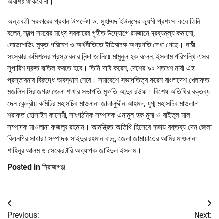
অবশিষ্ট থাকবে না।
অন্তবর্তী সরকারের প্রধান উপদেষ্টা ড. মুহাম্মদ ইউনূসের ভূয়সী প্রশংসা করে তিনি
বলেন, স্বল্প সময়ের মধ্যে সরকারের গৃহীত উদ্যোগে রমজানে দ্রব্যমূল্য কমানো,
লোডশেডিং মুক্ত পরিবেশ ও অর্থনীতিতে ইতিবাচক অগ্রগতি দেখা গেছে। নারী
সংস্কার কমিশনের প্রস্তাবনার নিন্দা জানিয়ে মামুনুল হক বলেন, ইসলাম পরিপন্থি এসব
সুপারিশ দ্রুত বাতিল করতে হবে। তিনি দাবি করেন, দেশের ৯০ শতাংশ নারী এই
প্রস্তাবনার বিরুদ্ধে অবস্থান নেবে। সমাবেশে সভাপতিত্ব করেন বাংলাদেশ খেলাফত
মজলিস সিরাজগঞ্জ জেলা শাখার সভাপতি মুফতি আব্দুর রউফ। বিশেষ অতিথির বক্তব্য
দেন কেন্দ্রীয় কমিটির মহাসচিব মাওলানা জালালুদ্দীন আহমদ, যুগ্ম মহাসচিব মাওলানা
শরাফত হোসাইন কাসেমী, সাংগঠনিক সম্পাদক এনামুল হক মুসা ও বাইতুল মাল
সম্পাদক মাওলানা ফজলুর রহমান। আমন্ত্রিত অতিথি হিসেবে সভায় বক্তব্য দেন জেলা
বিএনপির সাধারণ সম্পাদক সাইদুর রহমান বাচ্চু, জেলা জামায়াতের আমির মাওলানা
শাহিনুর আলম ও সেক্রেটারি অধ্যাপক জাহিদুল ইসলাম।
Posted in
সিরাজগঞ্জ
Post
Previous:
Next: