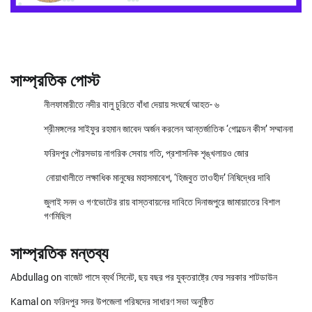
সাম্প্রতিক পোস্ট
নীলফামারীতে নদীর বালু চুরিতে বাঁধা দেয়ায় সংঘর্ষে আহত- ৬
শ্রীমঙ্গলের সাইফুর রহমান জাবেদ অর্জন করলেন আন্তর্জাতিক ‘গোল্ডেন কীস’ সম্মাননা
ফরিদপুর পৌরসভায় নাগরিক সেবায় গতি, প্রশাসনিক শৃঙ্খলায়ও জোর
নোয়াখালীতে লক্ষাধিক মানুষের মহাসমাবেশ, ‘হিজবুত তাওহীদ’ নিষিদ্ধের দাবি
জুলাই সনদ ও গণভোটের রায় বাস্তবায়নের দাবিতে দিনাজপুরে জামায়াতের বিশাল
গণমিছিল
সাম্প্রতিক মন্তব্য
Abdullag
on
বাজেট পাসে ব্যর্থ সিনেট, ছয় বছর পর যুক্তরাষ্ট্রে ফের সরকার শাটডাউন
Kamal
on
ফরিদপুর সদর উপজেলা পরিষদের সাধারণ সভা অনুষ্ঠিত