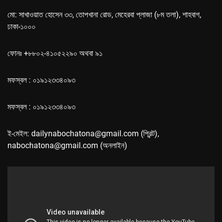
মো: সাখাওয়াত হোসেন ৩৩, তোপখানা রোড, মেহেরবা প্লাজা (৮ম তলা), শাহবাগ,
ঢাকা-১০০০
ফোনঃ +৮৮০২-৪১০৫২২৯০ অথবা ৯১
মফস্বল : ০১৯১২৩৩৪০৯৩
মফস্বল : ০১৯১২৩৩৪০৯৩
ই-মেইল: dailynabochatona@gmail.com (প্রিন্ট),
nabochatona@gmail.com (অনলাইন)