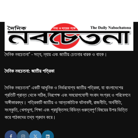
দৈনিক নবচেতনা" - সত্য, ন্যায় এবং জাতীয় চেতনার ধারক ও বাহক।
দৈনিক নবচেতনা: জাতীয় পত্রিকা
দৈনিক নবচেতনা" একটি আধুনিক ও নির্ভরযোগ্য জাতীয় পত্রিকা, যা বাংলাদেশের
প্রতিটি প্রান্ত থেকে সঠিক, নিরপেক্ষ এবং সময়োপযোগী সংবাদ সংগ্রহ ও পরিবেশনে
অঙ্গীকারবদ্ধ। পত্রিকাটি জাতীয় ও আন্তর্জাতিক ঘটনাবলী, রাজনীতি, অর্থনীতি,
সংস্কৃতি, খেলাধুলা, শিক্ষা এবং প্রযুক্তিসহ বিভিন্ন গুরুত্বপূর্ণ বিষয়ের উপর ভিত্তি
করে পাঠকদের তথ্য প্রদান করে।