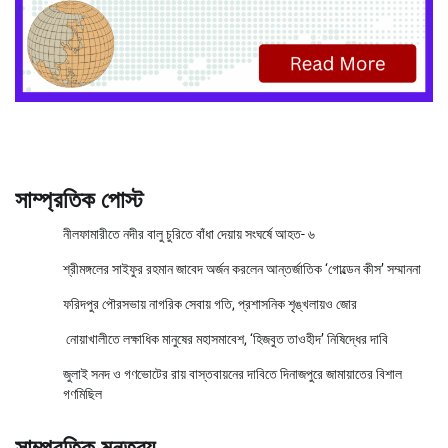
সাম্প্রতিক পোস্ট
নীলফামারীতে নদীর বালু চুরিতে বাঁধা দেয়ায় সংঘর্ষে আহত- ৬
শ্রীমঙ্গলের সাইফুর রহমান জাবেদ অর্জন করলেন আন্তর্জাতিক ‘গোল্ডেন কীস’ সম্মাননা
ফরিদপুর পৌরসভায় নাগরিক সেবায় গতি, প্রশাসনিক শৃঙ্খলায়ও জোর
নোয়াখালীতে লক্ষাধিক মানুষের মহাসমাবেশ, ‘হিজবুত তাওহীদ’ নিষিদ্ধের দাবি
জুলাই সনদ ও গণভোটের রায় বাস্তবায়নের দাবিতে দিনাজপুরে জামায়াতের বিশাল
গণমিছিল