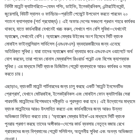
নির্দিষ্ট মার্চেন্ট ক্যাটাগরিতে—যেমন শপিং, ডাইনিং, ইলেকট্রনিকস, এন্টারটেইনমেন্ট,
জুয়েলারি, বিউটি স্যালন ও ফার্নিচার—প্রতিটি পেমেন্টে উপভোগ করতে পারবেন ২০
শতাংশ ক্যাশব্যাক (শর্ত প্রযোজ্য)। এই অফার দেশের সবগুলো প্রধান শহরে কার্যকর
থাকবে, যাতে কার্ডধারীরা যেখানেই খরচ করুন, সেখানে পান বেশি সুবিধা—যেখানেই
অ্যামেক্স, সেখানেই বেশি। অ্যামেক্স মেম্বার উইকের অংশ হিসেবে সিটি ব্যাংক
মোবাইল ফাইন্যান্সিয়াল সার্ভিসেস (এমএফএস) ব্যবহারকারীদের জন্য এনেছে
অতিরিক্ত সুবিধা। যারা তাদের অ্যামেক্স কার্ড ব্যবহার করে এমএফএস ওয়ালেটে অর্থ
যোগ করবেন, তারা পাবেন বোনাস মেম্বারশিপ রিওয়ার্ড পয়েন্ট এবং বিশেষ ক্যাশব্যাক
সুবিধা। এর মাধ্যমে সিটি ব্যাংক ডিজিটাল পেমেন্ট ব্যবস্থাকে আরও কার্যকর ও সহজ
করতে চায়।
এছাড়াও, ব্যাংকটি মার্চেন্ট পার্টনারদের জন্য চালু করছে একটি ‘মার্চেন্ট ইনসেনটিভ
প্রোগ্রাম’, যেখানে মোটরবাইক, ইলেকট্রনিকস এবং মোবাইল ফোন ক্যাটাগরির সেরা
পারফর্মিং মার্চেন্টদের বিশেষভাবে স্বীকৃতি ও পুরস্কৃত করা হবে। এই উদ্যোগের মাধ্যমে
ব্যাংক মার্চেন্টদের আরও উৎসাহিত করতে এবং কার্ডধারীদের জন্য আরও উন্নত
অভিজ্ঞতা নিশ্চিত করতে চায়। ‘অ্যামেক্স মেম্বার উইক’-এর মাধ্যমে সিটি ব্যাংক
পুনরায় প্রমাণ করছে তাদের অঙ্গীকার—দেশের কার্ড ব্যবসায় নেতৃত্ব বজায় রেখে
গ্রাহকদের জন্য বিশ্বমানের পেমেন্ট সলিউশন, অতুলনীয় সুবিধা এবং অনন্য অভিজ্ঞতা
দেওয়া।