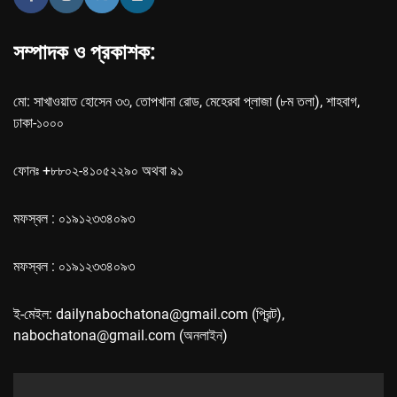
সম্পাদক ও প্রকাশক:
মো: সাখাওয়াত হোসেন ৩৩, তোপখানা রোড, মেহেরবা প্লাজা (৮ম তলা), শাহবাগ,
ঢাকা-১০০০
ফোনঃ +৮৮০২-৪১০৫২২৯০ অথবা ৯১
মফস্বল : ০১৯১২৩৩৪০৯৩
মফস্বল : ০১৯১২৩৩৪০৯৩
ই-মেইল: dailynabochatona@gmail.com (প্রিন্ট),
nabochatona@gmail.com (অনলাইন)