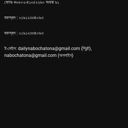
ফোনঃ +৮৮০২-৪১০৫২২৯০ অথবা ৯১
মফস্বল : ০১৯১২৩৩৪০৯৩
মফস্বল : ০১৯১২৩৩৪০৯৩
ই-মেইল: dailynabochatona@gmail.com (প্রিন্ট),
nabochatona@gmail.com (অনলাইন)