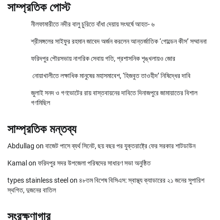
সাম্প্রতিক পোস্ট
নীলফামারীতে নদীর বালু চুরিতে বাঁধা দেয়ায় সংঘর্ষে আহত- ৬
শ্রীমঙ্গলের সাইফুর রহমান জাবেদ অর্জন করলেন আন্তর্জাতিক ‘গোল্ডেন কীস’ সম্মাননা
ফরিদপুর পৌরসভায় নাগরিক সেবায় গতি, প্রশাসনিক শৃঙ্খলায়ও জোর
নোয়াখালীতে লক্ষাধিক মানুষের মহাসমাবেশ, ‘হিজবুত তাওহীদ’ নিষিদ্ধের দাবি
জুলাই সনদ ও গণভোটের রায় বাস্তবায়নের দাবিতে দিনাজপুরে জামায়াতের বিশাল
গণমিছিল
সাম্প্রতিক মন্তব্য
Abdullag
on
বাজেট পাসে ব্যর্থ সিনেট, ছয় বছর পর যুক্তরাষ্ট্রে ফের সরকার শাটডাউন
Kamal
on
ফরিদপুর সদর উপজেলা পরিষদের সাধারণ সভা অনুষ্ঠিত
types stainless steel
on
৪৮তম বিশেষ বিসিএস: স্বাস্থ্য ক্যাডারের ২১ জনের সুপারিশ
স্থগিত, দুজনের বাতিল
সংরক্ষণাগার