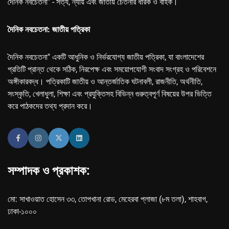
দৈনিক নবচেতনা" - সত্য, ন্যায় এবং জাতীয় চেতনার ধারক ও বাহক।
দৈনিক নবচেতনা: জাতীয় পত্রিকা
দৈনিক নবচেতনা" একটি আধুনিক ও নির্ভরযোগ্য জাতীয় পত্রিকা, যা বাংলাদেশের
প্রতিটি প্রান্ত থেকে সঠিক, নিরপেক্ষ এবং সময়োপযোগী সংবাদ সংগ্রহ ও পরিবেশনে
অঙ্গীকারবদ্ধ। পত্রিকাটি জাতীয় ও আন্তর্জাতিক ঘটনাবলী, রাজনীতি, অর্থনীতি,
সংস্কৃতি, খেলাধুলা, শিক্ষা এবং প্রযুক্তিসহ বিভিন্ন গুরুত্বপূর্ণ বিষয়ের উপর ভিত্তি
করে পাঠকদের তথ্য প্রদান করে।
সম্পাদক ও প্রকাশক:
মো: সাখাওয়াত হোসেন ৩৩, তোপখানা রোড, মেহেরবা প্লাজা (৮ম তলা), শাহবাগ,
ঢাকা-১০০০