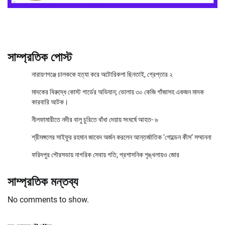
সাম্প্রতিক পোস্ট
নারায়ণগঞ্জে চালককে হত্যা করে অটোরিকশা ছিনতাই, গ্রেপ্তার ২
মাদকের বিরুদ্ধে কোস্ট গার্ডের অভিযান; ভোলায় ৩০ কেজি গাঁজাসহ একজন মাদক
কারবারি আটক।
নীলফামারীতে নদীর বালু চুরিতে বাঁধা দেয়ায় সংঘর্ষে আহত- ৬
শ্রীমঙ্গলের সাইফুর রহমান জাবেদ অর্জন করলেন আন্তর্জাতিক ‘গোল্ডেন কীস’ সম্মাননা
ফরিদপুর পৌরসভায় নাগরিক সেবায় গতি, প্রশাসনিক শৃঙ্খলায়ও জোর
সাম্প্রতিক মন্তব্য
No comments to show.