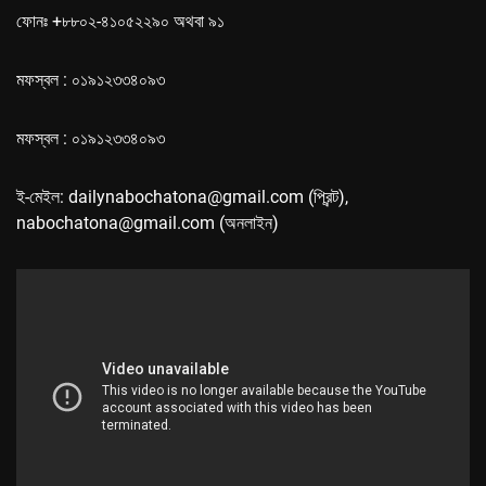
ফোনঃ +৮৮০২-৪১০৫২২৯০ অথবা ৯১
মফস্বল : ০১৯১২৩৩৪০৯৩
মফস্বল : ০১৯১২৩৩৪০৯৩
ই-মেইল: dailynabochatona@gmail.com (প্রিন্ট),
nabochatona@gmail.com (অনলাইন)