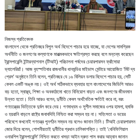
নিজস্ব প্রতিবেদক
বাংলাদেশ থেকে প্রতিবছর বিপুল অর্থ বিদেশে পাচার হয়ে যাচ্ছে, যা দেশের সামগ্রিক
অর্থনীতি ও জনগণের কল্যাণকে মারাত্মকভাবে ক্ষতিগ্রস্ত করছে বলে মন্তব্য করেছেন
ট্রান্সপারেন্সি ইন্টারন্যাশনাল (টিআই) পরিচালনা পর্ষদের চেয়ারপারসন ফ্রাঁসোয়া
ভ্যালেরিয়াঁ। আজ বৃহস্পতিবার রাজধানীর ধানমন্ডির মাইডাস সেন্টারে আয়োজিত ‘মিট দ্য
প্রেস’ অনুষ্ঠানে তিনি বলেন, প্রতিবছর যে ১৬ বিলিয়ন ডলার বিদেশে পাচার হয়, সেটি
কেবল একটি অঙ্ক নয়। ওই অর্থ সঠিকভাবে ব্যবহার হলে বাংলাদেশের জিডিপি আরও
বড় হতো, স্বাস্থ্য, শিক্ষা ও অবকাঠামো খাতে বিনিয়োগ বাড়ত এবং জনগণের জীবনমান
উন্নত হতো। তিনি আরও বলেন, দুর্নীতি কেবল অর্থনৈতিক ক্ষতিই করে না, বরং
গণতন্ত্রের ভিত্তিকে দুর্বল করে দেয়। গণমাধ্যম ও সুশীল সমাজের ওপর হামলা, হুমকি
ও হয়রানি বাড়লে রাষ্ট্রে জবাবদিহি নিশ্চিত করা সম্ভব হয় না। সহিংসতা ও ভয়ের
পরিবেশে কখনোই গণতন্ত্র পুনর্গঠন সম্ভব নয় বলেও জানান তিনি। টিআই চেয়ারপারসন
জোর দিয়ে বলেন, গোপনীয়তাই দুর্নীতির প্রধান চালিকাশক্তি। তাই ‘বেনিফিশিয়াল
ওনারশিপ ট্রান্সপারেন্সি’ নিশ্চিত করতে খসড়া আইন দ্রুত পাস করার আহ্বান জানান