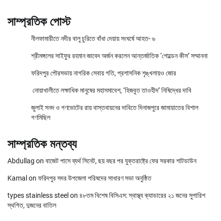
সাম্প্রতিক পোস্ট
নীলফামারীতে নদীর বালু চুরিতে বাঁধা দেয়ায় সংঘর্ষে আহত- ৬
শ্রীমঙ্গলের সাইফুর রহমান জাবেদ অর্জন করলেন আন্তর্জাতিক ‘গোল্ডেন কীস’ সম্মাননা
ফরিদপুর পৌরসভায় নাগরিক সেবায় গতি, প্রশাসনিক শৃঙ্খলায়ও জোর
নোয়াখালীতে লক্ষাধিক মানুষের মহাসমাবেশ, ‘হিজবুত তাওহীদ’ নিষিদ্ধের দাবি
জুলাই সনদ ও গণভোটের রায় বাস্তবায়নের দাবিতে দিনাজপুরে জামায়াতের বিশাল
গণমিছিল
সাম্প্রতিক মন্তব্য
Abdullag
on
বাজেট পাসে ব্যর্থ সিনেট, ছয় বছর পর যুক্তরাষ্ট্রে ফের সরকার শাটডাউন
Kamal
on
ফরিদপুর সদর উপজেলা পরিষদের সাধারণ সভা অনুষ্ঠিত
types stainless steel
on
৪৮তম বিশেষ বিসিএস: স্বাস্থ্য ক্যাডারের ২১ জনের সুপারিশ
স্থগিত, দুজনের বাতিল