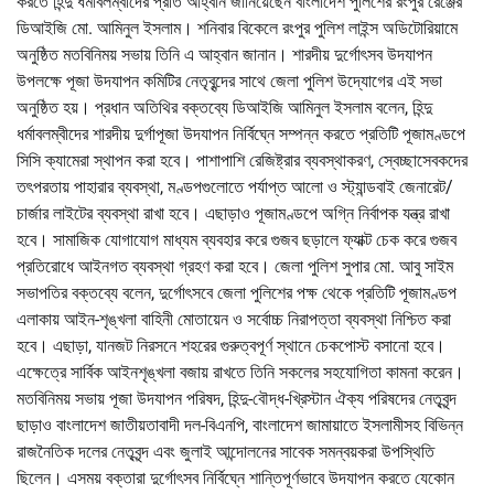
করতে হিন্দু ধর্মাবলম্বীদের প্রতি আহ্বান জানিয়েছেন বাংলাদেশ পুলিশের রংপুর রেঞ্জের
ডিআইজি মো. আমিনুল ইসলাম। শনিবার বিকেলে রংপুর পুলিশ লাইন্স অডিটোরিয়ামে
অনুষ্ঠিত মতবিনিময় সভায় তিনি এ আহ্বান জানান। শারদীয় দুর্গোৎসব উদযাপন
উপলক্ষে পূজা উদযাপন কমিটির নেতৃবৃন্দের সাথে জেলা পুলিশ উদ্যোগের এই সভা
অনুষ্ঠিত হয়। প্রধান অতিথির বক্তব্যে ডিআইজি আমিনুল ইসলাম বলেন, হিন্দু
ধর্মাবলম্বীদের শারদীয় দুর্গাপূজা উদযাপন নির্বিঘ্নে সম্পন্ন করতে প্রতিটি পূজামণ্ডপে
সিসি ক্যামেরা স্থাপন করা হবে। পাশাপাশি রেজিষ্ট্রার ব্যবস্থাকরণ, স্বেচ্ছাসেবকদের
তৎপরতায় পাহারার ব্যবস্থা, মণ্ডপগুলোতে পর্যাপ্ত আলো ও স্ট্যান্ডবাই জেনারেট/
চার্জার লাইটের ব্যবস্থা রাখা হবে। এছাড়াও পূজামণ্ডপে অগ্নি নির্বাপক যন্ত্র রাখা
হবে। সামাজিক যোগাযোগ মাধ্যম ব্যবহার করে গুজব ছড়ালে ফ্যাক্ট চেক করে গুজব
প্রতিরোধে আইনগত ব্যবস্থা গ্রহণ করা হবে। জেলা পুলিশ সুপার মো. আবু সাইম
সভাপতির বক্তব্যে বলেন, দুর্গোৎসবে জেলা পুলিশের পক্ষ থেকে প্রতিটি পূজামণ্ডপ
এলাকায় আইন-শৃঙ্খলা বাহিনী মোতায়েন ও সর্বোচ্চ নিরাপত্তা ব্যবস্থা নিশ্চিত করা
হবে। এছাড়া, যানজট নিরসনে শহরের গুরুত্বপূর্ণ স্থানে চেকপোস্ট বসানো হবে।
এক্ষেত্রে সার্বিক আইনশৃঙ্খলা বজায় রাখতে তিনি সকলের সহযোগিতা কামনা করেন।
মতবিনিময় সভায় পূজা উদযাপন পরিষদ, হিন্দু-বৌদ্ধ-খ্রিস্টান ঐক্য পরিষদের নেতৃবৃন্দ
ছাড়াও বাংলাদেশ জাতীয়তাবাদী দল-বিএনপি, বাংলাদেশ জামায়াতে ইসলামীসহ বিভিন্ন
রাজনৈতিক দলের নেতৃবৃন্দ এবং জুলাই আন্দোলনের সাবেক সমন্বয়করা উপস্থিতি
ছিলেন। এসময় বক্তারা দুর্গোৎসব নির্বিঘ্নে শান্তিপূর্ণভাবে উদযাপন করতে যেকোন