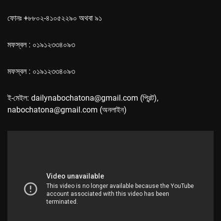
ফোনঃ +৮৮০২-৪১০৫২২৯০ অথবা ৯১
মফস্বল : ০১৯১২৩৩৪০৯৩
মফস্বল : ০১৯১২৩৩৪০৯৩
ই-মেইল: dailynabochatona@gmail.com (প্রিন্ট),
nabochatona@gmail.com (অনলাইন)