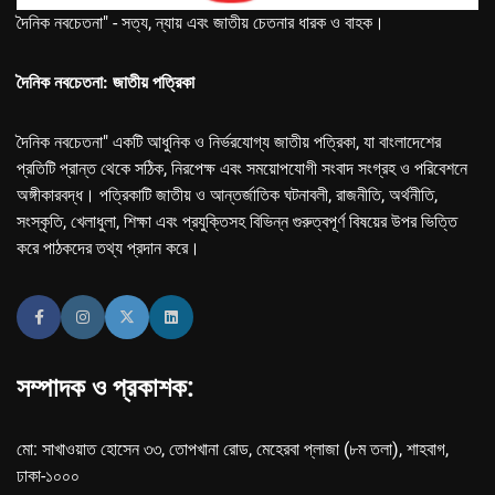
দৈনিক নবচেতনা" - সত্য, ন্যায় এবং জাতীয় চেতনার ধারক ও বাহক।
দৈনিক নবচেতনা: জাতীয় পত্রিকা
দৈনিক নবচেতনা" একটি আধুনিক ও নির্ভরযোগ্য জাতীয় পত্রিকা, যা বাংলাদেশের
প্রতিটি প্রান্ত থেকে সঠিক, নিরপেক্ষ এবং সময়োপযোগী সংবাদ সংগ্রহ ও পরিবেশনে
অঙ্গীকারবদ্ধ। পত্রিকাটি জাতীয় ও আন্তর্জাতিক ঘটনাবলী, রাজনীতি, অর্থনীতি,
সংস্কৃতি, খেলাধুলা, শিক্ষা এবং প্রযুক্তিসহ বিভিন্ন গুরুত্বপূর্ণ বিষয়ের উপর ভিত্তি
করে পাঠকদের তথ্য প্রদান করে।
সম্পাদক ও প্রকাশক:
মো: সাখাওয়াত হোসেন ৩৩, তোপখানা রোড, মেহেরবা প্লাজা (৮ম তলা), শাহবাগ,
ঢাকা-১০০০