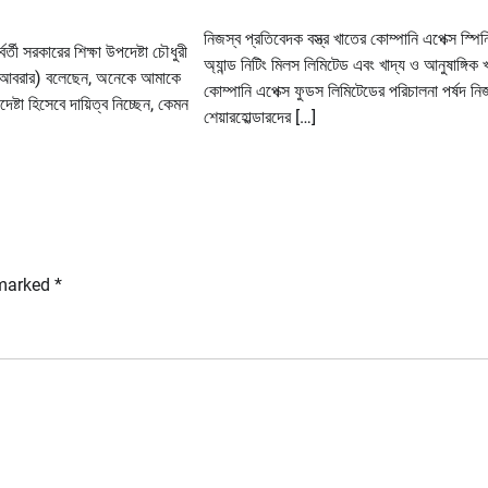
নিজস্ব প্রতিবেদক বস্ত্র খাতের কোম্পানি এপেক্স স্পিন
র্তী সরকারের শিক্ষা উপদেষ্টা চৌধুরী
অ্যান্ড নিটিং মিলস লিমিটেড এবং খাদ্য ও আনুষাঙ্গিক 
 আবরার) বলেছেন, অনেকে আমাকে
কোম্পানি এপেক্স ফুডস লিমিটেডের পরিচালনা পর্ষদ ন
েষ্টা হিসেবে দায়িত্ব নিচ্ছেন, কেমন
শেয়ারহোল্ডারদের […]
 marked
*