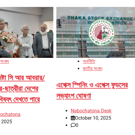
 সংবাদ
অর্থনীতি
জাতীয় সংবাদ
দেষ্টা সি আর আবরার/
এপেক্স স্পিনিং ও এপেক্স ফুডসের
্র-ছাত্রীরা দেশের
লভ্যাংশ ঘোষণা
িষ্যৎ দেখতে পারে
Nabochatona Desk
bochatona
October 10, 2025
, 2025
0