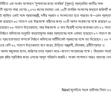
নিটিতে এক সংবাদ সম্মেলনে ‘সুশাসনের জন্য নাগরিক’ (সুজন) প্রস্তাবিত জাতীয় সনদ
টি প্রশ্নে সারা দেশের ১,৩৭৩ জনের মতামত এবং ১৫টি নাগরিক সংলাপের মাধ্যমে জরিপটি 
্যক্তি একই সঙ্গে প্রধানমন্ত্রী, দলীয় প্রধান ও সংসদনেতা হতে পারবেন না—এমন প্রস্তাব
্ষে রয়েছেন ৬৩ শতাংশ এবং উচ্চকক্ষে নারীদের জন্য ৩০টি আসন সংরক্ষণের পক্ষে রয়েছেন ৬
ত দিয়েছেন ৮৬ শতাংশ উত্তরদাতা, আর উচ্চকক্ষে এ পদে বিরোধী দলের মনোনয়ন চান ৮২ শত
ণে নির্বাচন কমিশনের অনুমতি বাধ্যতামূলক করার প্রস্তাবের সঙ্গে একমত হয়েছেন ৮৭ শতাংশ ম
া ও গ্রহণযোগ্যতা সম্পর্কে নির্বাচন কমিশনের সার্টিফিকেট প্রকাশের পক্ষে মত দিয়েছেন। ৮৮ 
য়ে বেশি ৯২ শতাংশ উত্তরদাতা মনে করেন, চিহ্নিত সন্ত্রাসী, চাঁদাবাজ, দুর্নীতিগ্রস্ত ও
আলম মজুমদার বলেন, জরিপের তথ্য প্রমাণ করে—জনগণ সংস্কারের পক্ষে। বিদ্যমান পদ্ধত
রিক রাষ্ট্র প্রতিষ্ঠার জন্য এসবের আমূল পরিবর্তন জরুরি। সংবাদ সম্মেলনে আরও বক্তব্য দেন
Next:
জুলাইয়ে সড়ক দুর্ঘটনায় নিহত ৫