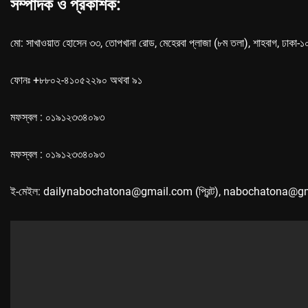
সম্পাদক ও প্রকাশক:
মো: সাখাওয়াত হোসেন ৩৩, তোপখানা রোড, মেহেরবা প্লাজা (৮ম তলা), শাহবাগ, ঢাকা-
ফোনঃ +৮৮০২-৪১০৫২২৯০ অথবা ৯১
মফস্বল : ০১৯১২৩৩৪০৯৩
মফস্বল : ০১৯১২৩৩৪০৯৩
ই-মেইল: dailynabochatona@gmail.com (প্রিন্ট), nabochatona@g