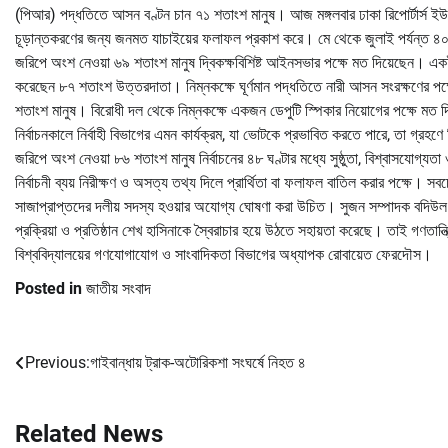
(পিআর) পদ্ধতিতে আসন বণ্টন চান ৭১ শতাংশ মানুষ। আজ মঙ্গলবার ঢাকা রিপোর্টার্স ইউ
চূড়ান্তকরণের জন্য জনমত যাচাইয়ের ফলাফল প্রকাশ করে। মে থেকে জুলাই পর্যন্ত ৪০
জরিপে অংশ নেওয়া ৬৯ শতাংশ মানুষ দ্বিকক্ষবিশিষ্ট আইনসভার পক্ষে মত দিয়েছেন। একই ব
করেছেন ৮৭ শতাংশ উত্তরদাতা। নিম্নকক্ষে ঘূর্ণমান পদ্ধতিতে নারী আসন সংরক্ষণের পক
শতাংশ মানুষ। বিরোধী দল থেকে নিম্নকক্ষে একজন ডেপুটি স্পিকার নিয়োগের পক্ষে ম
নির্বাচনকালে নির্বাহী বিভাগের এমন কার্যক্রম, যা ভোটকে প্রভাবিত করতে পারে, তা গ্রহ
জরিপে অংশ নেওয়া ৮৬ শতাংশ মানুষ নির্বাচনের ৪৮ ঘণ্টার মধ্যে সুষ্ঠুতা, বিশ্বাসযোগ্যত
নির্বাচনী ব্যয় নিরীক্ষণ ও অসত্য তথ্য দিলে প্রার্থিতা বা ফলাফল বাতিল করার পক্ষে। সবচে
সাজাপ্রাপ্তদের দলীয় সদস্য হওয়ার অযোগ্য ঘোষণা করা উচিত। সুজন সম্পাদক বদিউল 
প্রক্রিয়া ও প্রতিষ্ঠান শেখ হাসিনাকে স্বৈরাচার হয়ে উঠতে সহায়তা করেছে। তাই গণতান্ত্
বিশ্ববিদ্যালয়ের গণযোগাযোগ ও সাংবাদিকতা বিভাগের অধ্যাপক রোবায়েত ফেরদৌস।
Posted in
জাতীয় সংবাদ
Previous:
গাইবান্ধায় ট্রাক-অটোরিকশা সংঘর্ষে নিহত ৪
Post
navigation
Related News