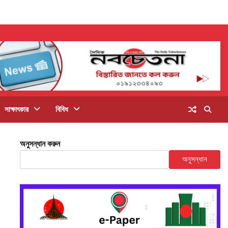
সাক্ষাৎকার
বিবিধ
অনুসন্ধান করুন
অনুসন্ধান