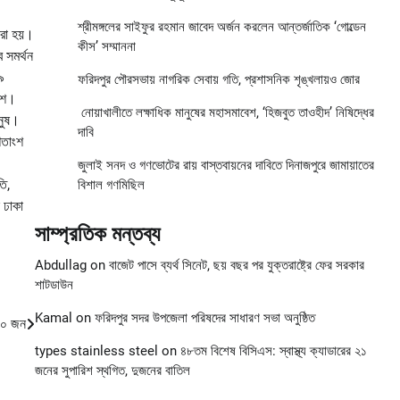
শ্রীমঙ্গলের সাইফুর রহমান জাবেদ অর্জন করলেন আন্তর্জাতিক ‘গোল্ডেন
করা হয়।
কীস’ সম্মাননা
 সমর্থন
৯
ফরিদপুর পৌরসভায় নাগরিক সেবায় গতি, প্রশাসনিক শৃঙ্খলায়ও জোর
াংশ।
নোয়াখালীতে লক্ষাধিক মানুষের মহাসমাবেশ, ‘হিজবুত তাওহীদ’ নিষিদ্ধের
ানুষ।
দাবি
শতাংশ
জুলাই সনদ ও গণভোটের রায় বাস্তবায়নের দাবিতে দিনাজপুরে জামায়াতের
ি,
বিশাল গণমিছিল
 ঢাকা
সাম্প্রতিক মন্তব্য
Abdullag
on
বাজেট পাসে ব্যর্থ সিনেট, ছয় বছর পর যুক্তরাষ্ট্রে ফের সরকার
শাটডাউন
Kamal
on
ফরিদপুর সদর উপজেলা পরিষদের সাধারণ সভা অনুষ্ঠিত
২০ জন
types stainless steel
on
৪৮তম বিশেষ বিসিএস: স্বাস্থ্য ক্যাডারের ২১
জনের সুপারিশ স্থগিত, দুজনের বাতিল