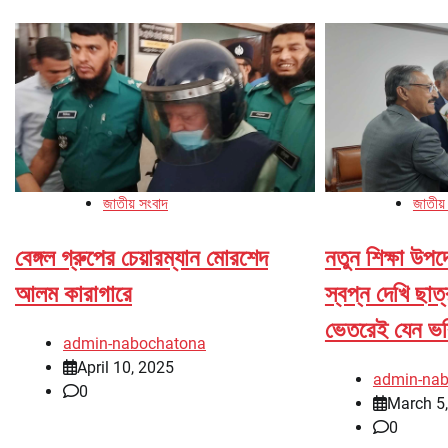
জাতীয় সংবাদ
জাতীয়
বেঙ্গল গ্রুপের চেয়ারম্যান মোরশেদ
নতুন শিক্ষা উপ
আলম কারাগারে
স্বপ্ন দেখি ছাত
ভেতরেই যেন ভব
admin-nabochatona
April 10, 2025
admin-na
0
March 5
0