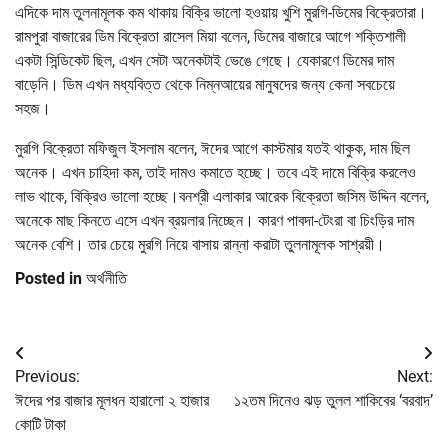
এদিকে দাম তুলনামূলক কম থাকায় বিক্রি ভালো হওয়ায় খুশি মুরগি-ডিমের বিক্রেতারা।
রামপুরা বাজারের ডিম বিক্রেতা রাসেল মিয়া বলেন, ডিমের বাজারে আগে শক্তিশালী
একটা সিন্ডিকেট ছিল, এখন সেটা অনেকটাই ভেঙে গেছে। যেকারণে ডিমের দাম
বাড়েনি। ডিম এখন মধ্যবিত্ত থেকে নিম্নআয়ের মানুষদের জন্য কেনা সবচেয়ে
সহজ।
মুরগি বিক্রেতা মফিজুল ইসলাম বলেন, ঈদের আগে কাস্টমার যতই থাকুক, দাম ছিল
অনেক। এখন চাহিদা কম, তাই দামও কমাতে হচ্ছে। তবে এই দামে বিক্রি করলেও
লাভ থাকে, বিক্রিও ভালো হচ্ছে।বনশ্রী এলাকার আরেক বিক্রেতা জসিম উদ্দিন বলেন,
অনেকে মাছ কিনতে এসে এখন ব্রয়লার নিচ্ছেন। কারণ পাবদা-টেংরা বা চিংড়ির দাম
অনেক বেশি। তার চেয়ে মুরগি নিয়ে বাসায় রান্না করাটা তুলনামূলক সাশ্রয়ী।
Posted in
অর্থনীতি
Post
Previous:
Next:
navigation
ঈদের পর বাজার মূলধন হারালো ২ হাজার
১২তম দিনেও ঝড় তুলল শাকিবের ‘বরবাদ’
কোটি টাকা