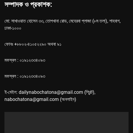
সম্পাদক ও প্রকাশক:
মো: সাখাওয়াত হোসেন ৩৩, তোপখানা রোড, মেহেরবা প্লাজা (৮ম তলা), শাহবাগ,
ঢাকা-১০০০
ফোনঃ +৮৮০২-৪১০৫২২৯০ অথবা ৯১
মফস্বল : ০১৯১২৩৩৪০৯৩
মফস্বল : ০১৯১২৩৩৪০৯৩
ই-মেইল: dailynabochatona@gmail.com (প্রিন্ট),
nabochatona@gmail.com (অনলাইন)