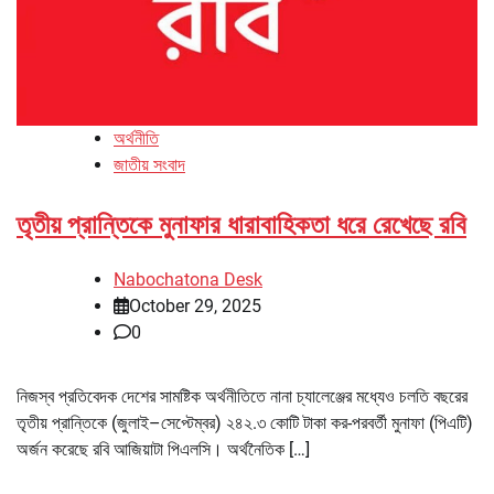
অর্থনীতি
জাতীয় সংবাদ
তৃতীয় প্রান্তিকে মুনাফার ধারাবাহিকতা ধরে রেখেছে রবি
Nabochatona Desk
October 29, 2025
0
নিজস্ব প্রতিবেদক দেশের সামষ্টিক অর্থনীতিতে নানা চ্যালেঞ্জের মধ্যেও চলতি বছরের
তৃতীয় প্রান্তিকে (জুলাই–সেপ্টেম্বর) ২৪২.৩ কোটি টাকা কর-পরবর্তী মুনাফা (পিএটি)
অর্জন করেছে রবি আজিয়াটা পিএলসি। অর্থনৈতিক […]