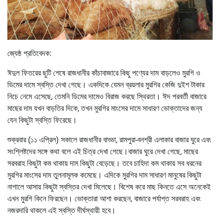
জ্যেষ্ঠ প্রতিবেদক:
ঈদুল ফিতরের ছুটি শেষে রাজধানীর কাঁচাবাজারে কিছু পণ্যের দাম বাড়লেও মুরগি ও
ডিমের দামে স্বস্তি দেখা গেছে। একদিকে যেমন ব্রয়লার মুরগির কেজি দুইশ টাকার
নিচে নেমে এসেছে, তেমনি ডিমের দামেও বিরাজ করছে স্থিরতা। ঈদ পরবর্তী বাজারে
মাছের দাম যখন বাড়তির দিকে, তখন মুরগির মাংসের দামে সাধারণ ভোক্তাদের জন্য
যেন কিছুটা স্বস্তি ফিরেছে।
শুক্রবার (১১ এপ্রিল) সকালে রাজধানীর বাড্ডা, রামপুরা-বনশ্রী এলাকার বাজার ঘুরে এবং
সংশ্লিষ্টদের সঙ্গে কথা বলে এই চিত্র দেখা গেছে।বাজার ঘুরে দেখা গেছে, মাছের
সরবরাহ কিছুটা কম থাকায় দাম কিছুটা বেড়েছে। তবে চাহিদা কম থাকায় সব ধরনের
মুরগির মাংসের দাম তুলনামূলক কমেছে। এদিকে মুরগির দাম সাধারণ মানুষের কিছুটা
নাগালে আসায় কিছুটা স্বস্তির দেখা মিলেছে। বিশেষ করে মাছ কিনতে এসে অনেকেই
এখন মুরগি কিনে ফিরছেন। ভোক্তারা আশা করছেন, বাজারে পর্যাপ্ত সরবরাহ এবং
নজরদারি থাকলে এই স্বস্তি দীর্ঘস্থায়ী হবে।