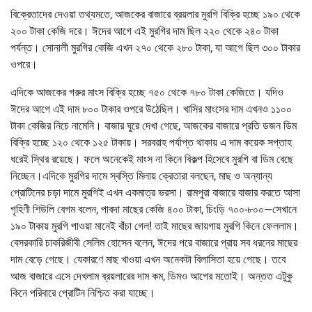
বিক্রেতাদের দেওয়া তথ্যমতে, আজকের বাজারে ব্রয়লার মুরগি বিক্রি হচ্ছে ১৯০ থেকে
২০০ টাকা কেজি দরে। ঈদের আগে এই মুরগির দাম ছিল ২২০ থেকে ২৪০ টাকা
পর্যন্ত। সোনালী মুরগির কেজি এখন ২৭০ থেকে ২৮০ টাকা, যা আগে ছিল ৩০০ টাকার
ওপরে।
এদিকে আজকের গরুর মাংস বিক্রি হচ্ছে ৭৫০ থেকে ৭৮০ টাকা কেজিতে। যদিও
ঈদের আগে এই দাম ৮০০ টাকার ওপরে উঠেছিল। খাসির মাংসের দাম এখনও ১১০০
টাকা কেজির নিচে নামেনি। বাজার ঘুরে দেখা গেছে, আজকের বাজারে প্রতি ডজন ডিম
বিক্রি হচ্ছে ১২০ থেকে ১২৫ টাকায়। সরবরাহ পর্যাপ্ত থাকায় এ দাম কয়েক সপ্তাহ
ধরেই স্থির রয়েছে। ফলে অনেকেই মাংস না কিনে বিকল্প হিসেবে মুরগি বা ডিম বেছে
নিচ্ছেন।এদিকে মুরগির দামে স্বস্তি মিলায় ক্রেতারা বলছেন, মাছ ও অন্যান্য
প্রোটিনের চড়া দামে মুরগিই এখন একমাত্র ভরসা। রামপুরা বাজারে বাজার করতে আসা
গৃহিণী শিউলি বেগম বলেন, পাবদা মাছের কেজি ৪০০ টাকা, চিংড়ি ৭০০-৮০০—সেখানে
১৯০ টাকায় মুরগি পাওয়া মানেই বাঁচা গেল! তাই মাছের জায়গায় মুরগি কিনে ফেললাম।
বেসরকারি চাকরিজীবী সেলিম হোসেন বলেন, ঈদের পরে বাজারে প্রায় সব ধরনের মাছের
দাম বেড়ে গেছে। যেকারণে মাছ খাওয়া এখন অনেকটা বিলাসিতা হয়ে গেছে। তবে
আজ বাজারে এসে দেখলাম ব্রয়লারের দাম কম, ডিমও আগের মতোই। অন্তত এটুকু
কিনে পরিবারে প্রোটিন নিশ্চিত করা যাচ্ছে।