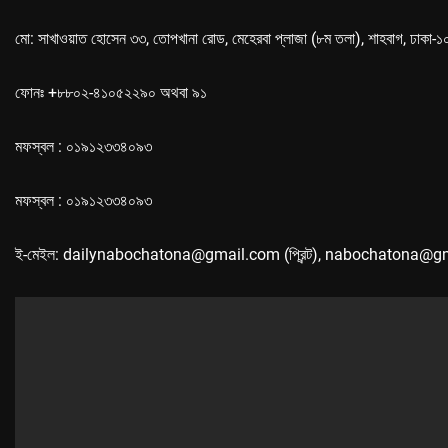
মো: সাখাওয়াত হোসেন ৩৩, তোপখানা রোড, মেহেরবা প্লাজা (৮ম তলা), শাহবাগ, ঢাকা-
ফোনঃ +৮৮০২-৪১০৫২২৯০ অথবা ৯১
মফস্বল : ০১৯১২৩৩৪০৯৩
মফস্বল : ০১৯১২৩৩৪০৯৩
ই-মেইল: dailynabochatona@gmail.com (প্রিন্ট), nabochatona@g