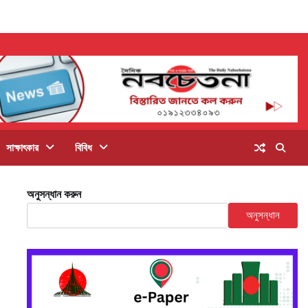
সাক্ষাৎকার
বিবিধ
অনুসন্ধান করুন
অনুসন্ধান