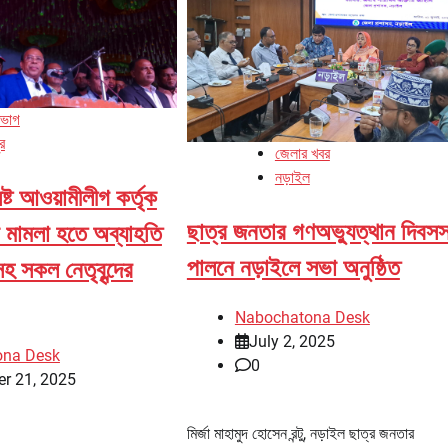
িভাগ
র
জেলার খবর
নড়াইল
ষ্ট আওয়ামীলীগ কর্তৃক
ছাত্র জনতার গণঅভ্যুত্থান দিবসস
যা মামলা হতে অব্যাহতি
পালনে নড়াইলে সভা অনুষ্ঠিত
হ সকল নেতৃবৃন্দের
Nabochatona Desk
July 2, 2025
ona Desk
0
r 21, 2025
মির্জা মাহামুদ হোসেন রন্টু, নড়াইল ছাত্র জনতার