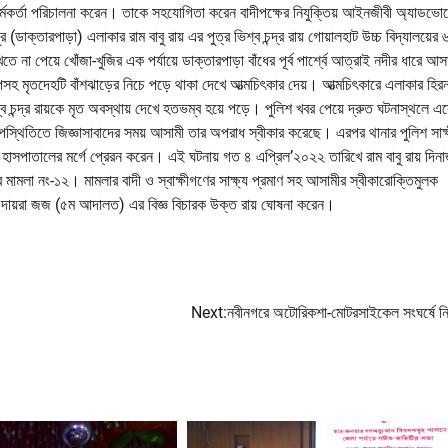
 কর্মকর্তা পরিচালনা করেন। তাকে সহযোগিতা করেন বাদীপক্ষের নিযুক্তিয় আইনজীবী অ্যাডভো
্তারপাড়া) এলাকার রাম বাবু রায় এর পুত্র ভিশ্ব চন্দ্র রায় গোয়ালহাট উচ্চ বিদ্যালয়ের ৬ষ
 না পেয়ে খোঁজা-খুজির এক পর্যায়ে ডাক্তারপাড়া বাঁধের পূর্ব পার্শ্বে আত্রাই নদীর ধারে আসাম
ার ক্যাপসহ মৃতদেহটি বাঁশঝাড়ের নিচে পড়ে থাকা দেখে আত্মচিৎকার দেয়। আত্মচিৎকারে এলাকার হিরন্
ে ভিশ্ব চন্দ্র রায়কে মৃত অবস্থায় দেখে হতভম্ব হয়ে পড়ে। পুলিশ খবর পেয়ে দ্রুত ঘটনাস্থলে এ
 উপস্থিতিতে জিজ্ঞাসাবাদের সময় আসামী তার অপরাধ স্বীকার করেছে। এরপর থানার পুলিশ সাক্
হাসপাতালের মর্গে প্রেরন করেন। এই ঘটনায় গত ৪ এপ্রিল’২০২২ তারিখে রাম বাবু রায় দিনা
ার মামলা নং-১২। মামলার বাদী ও স্বাক্ষীগণের সাক্ষ্য প্রমাণ সহ আসামীর স্বীকারোক্তিমুলক
ও দায়রা জজ (৫ম আদালত) এর বিজ্ঞ বিচারক উক্ত রায় ঘোষনা করেন।
Next:
নবীনগরে অটোরিকশা-মোটরসাইকেল সংঘর্ষে ন