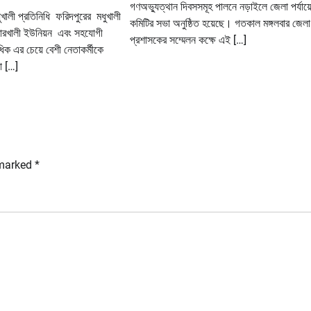
গণঅভ্যুত্থান দিবসসমূহ পালনে নড়াইলে জেলা পর্যায়
খালী প্রতিনিধি ফরিদপুরের মধুখালী
কমিটির সভা অনুষ্ঠিত হয়েছে। গতকাল মঙ্গলবার জেলা
ারখালী ইউনিয়ন এবং সহযোগী
প্রশাসকের সম্মেলন কক্ষে এই […]
িক এর চেয়ে বেশী নেতাকর্মীকে
ছা […]
 marked
*