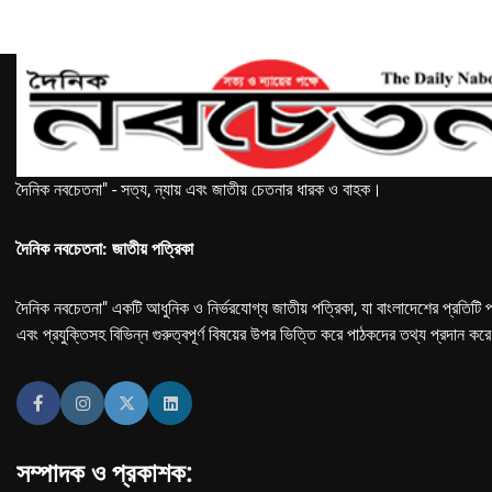
দৈনিক নবচেতনা" - সত্য, ন্যায় এবং জাতীয় চেতনার ধারক ও বাহক।
দৈনিক নবচেতনা: জাতীয় পত্রিকা
দৈনিক নবচেতনা" একটি আধুনিক ও নির্ভরযোগ্য জাতীয় পত্রিকা, যা বাংলাদেশের প্রতিটি প
এবং প্রযুক্তিসহ বিভিন্ন গুরুত্বপূর্ণ বিষয়ের উপর ভিত্তি করে পাঠকদের তথ্য প্রদান কর
সম্পাদক ও প্রকাশক: