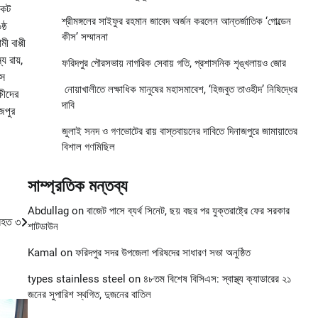
কেট
শ্রীমঙ্গলের সাইফুর রহমান জাবেদ অর্জন করলেন আন্তর্জাতিক ‘গোল্ডেন
্ঠ
কীস’ সম্মাননা
ী বাপ্পী
য রায়,
ফরিদপুর পৌরসভায় নাগরিক সেবায় গতি, প্রশাসনিক শৃঙ্খলায়ও জোর
সে
নোয়াখালীতে লক্ষাধিক মানুষের মহাসমাবেশ, ‘হিজবুত তাওহীদ’ নিষিদ্ধের
ষীদের
দাবি
জপুর
জুলাই সনদ ও গণভোটের রায় বাস্তবায়নের দাবিতে দিনাজপুরে জামায়াতের
বিশাল গণমিছিল
সাম্প্রতিক মন্তব্য
Abdullag
on
বাজেট পাসে ব্যর্থ সিনেট, ছয় বছর পর যুক্তরাষ্ট্রে ফের সরকার
িহত ৩
শাটডাউন
Kamal
on
ফরিদপুর সদর উপজেলা পরিষদের সাধারণ সভা অনুষ্ঠিত
types stainless steel
on
৪৮তম বিশেষ বিসিএস: স্বাস্থ্য ক্যাডারের ২১
জনের সুপারিশ স্থগিত, দুজনের বাতিল