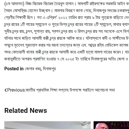
(৫ম আদালত) বিজ্ঞ বিচারক বিচারক তৈয়বুল হাসান। মামলাটি রাষ্ট্রপক্ষের সরকারি আইন
সৈয়দ মোসাব্বির হোসেন উচ্ছ্বাস। মামলার বিবরণে জানা গেছে, দিনাজপুর সদরের চকরামপুর (ডাক
শ্রেণীর শিক্ষার্থী ছিল। গত ৩ এপ্রিল’ ২০২২ তারিখ রাত প্রায় ৯ টায় পুত্রকে বাড়িতে দেখতে
চন্দ্র রায়ের ১টি পায়ের স্যান্ডেল ও পুত্র ভিশ্ব চন্দ্র রায়ের পায়ের ২টি স্যান্ডেল, মাথ
সুধীর চন্দ্র রায়, চন্দন, সুশান্ত রায়, স্বপন চন্দ্র রায় ও রিপন চন্দ্র রায় সহ অনেকে এস
ঘটনার সাথে জড়িত আসামী বাপ্পী চন্দ্র রায়কে আটক করে। ঘটনাস্থলে বাদী ও সাক্ষীদের
সম্মুখে মৃতদেহ সুরতহাল করার পর ময়না তদন্তের জন্য এম. আব্দুর রহিম মেডিকেল কলেজ 
সদর কোতয়ালী থানায় বাপ্পী চন্দ্র রায়কে আসামী করে একটি হত্যা মামলা দায়ের করেন। য
জবানবন্দীতে অপরাধ প্রমাণিত হওয়ায় ৭ মে ২০২৫ ইং তারিখে দিনাজপুরের অতিঃ জেলা 
Posted in
জেলার খবর
,
দিনাজপুর
Previous:
জাতীয় প্রাথমিক শিক্ষা সপ্তাহ উপলক্ষে সরাইলে আলোচনা সভা
Post
navigation
Related News