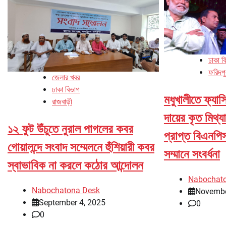
ঢাকা ব
ফরিদপু
জেলার খবর
ঢাকা বিভাগ
মধুখালীতে ফ্যাসি
রাজবাড়ী
দায়ের কৃত মিথ্
১২ ফুট উঁচুতে নুরাল পাগলের কবর
প্রাপ্ত বিএনপিস
গোয়ালন্দে সংবাদ সম্মেলনে হুঁশিয়ারী কবর
সম্মানে সংবর্ধনা
স্বাভাবিক না করলে কঠোর আন্দোলন
Nabochat
Nabochatona Desk
Novembe
September 4, 2025
0
0