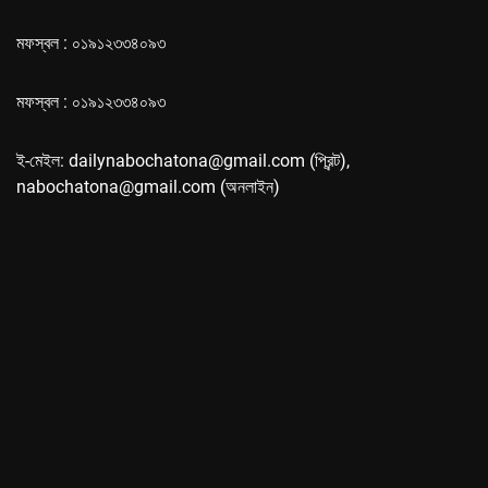
মফস্বল : ০১৯১২৩৩৪০৯৩
মফস্বল : ০১৯১২৩৩৪০৯৩
ই-মেইল: dailynabochatona@gmail.com (প্রিন্ট),
nabochatona@gmail.com (অনলাইন)