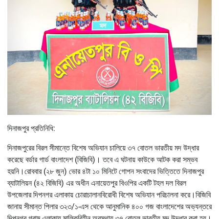
দিনাজপুর প্রতিনিধি:
দিনাজপুরের বিরল সীমান্তে বিশেষ অভিযান চালিয়ে ৩৭ বোতল ভারতীয় মদ উদ্ধার
করেছে বর্ডার গার্ড বাংলাদেশ (বিজিবি)। তবে এ ঘটনায় কাউকে আটক করা সম্ভব
হয়নি।রোববার (২৮ জুন) ভোর ৪টা ১০ মিনিটে গোপন সংবাদের ভিত্তিতে দিনাজপুর
ব্যাটালিয়ন (৪২ বিজিবি) এর অধীন এনায়েতপুর বিওপির একটি টহল দল বিরল
উপজেলার দিপনগর এলাকায় চোরাচালানবিরোধী বিশেষ অভিযান পরিচালনা করে।বিজিবি
জানায় সীমান্ত পিলার ৩২৩/১-এস থেকে আনুমানিক ৪০০ গজ বাংলাদেশের অভ্যন্তরে
দিপনগর গ্রাম এলাকায় মালিকবিহীন অবস্থায় ৩৭ বোতল ভারতীয় মদ উদ্ধার করা হয়।