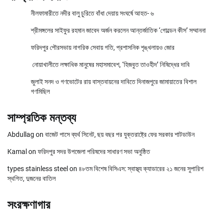
নীলফামারীতে নদীর বালু চুরিতে বাঁধা দেয়ায় সংঘর্ষে আহত- ৬
শ্রীমঙ্গলের সাইফুর রহমান জাবেদ অর্জন করলেন আন্তর্জাতিক ‘গোল্ডেন কীস’ সম্মাননা
ফরিদপুর পৌরসভায় নাগরিক সেবায় গতি, প্রশাসনিক শৃঙ্খলায়ও জোর
নোয়াখালীতে লক্ষাধিক মানুষের মহাসমাবেশ, ‘হিজবুত তাওহীদ’ নিষিদ্ধের দাবি
জুলাই সনদ ও গণভোটের রায় বাস্তবায়নের দাবিতে দিনাজপুরে জামায়াতের বিশাল
গণমিছিল
সাম্প্রতিক মন্তব্য
Abdullag
on
বাজেট পাসে ব্যর্থ সিনেট, ছয় বছর পর যুক্তরাষ্ট্রে ফের সরকার শাটডাউন
Kamal
on
ফরিদপুর সদর উপজেলা পরিষদের সাধারণ সভা অনুষ্ঠিত
types stainless steel
on
৪৮তম বিশেষ বিসিএস: স্বাস্থ্য ক্যাডারের ২১ জনের সুপারিশ
স্থগিত, দুজনের বাতিল
সংরক্ষণাগার