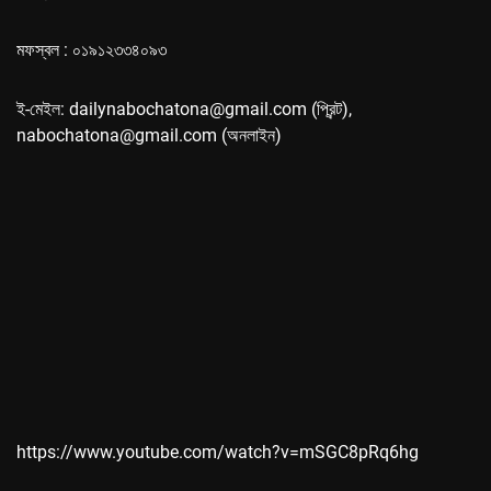
মফস্বল : ০১৯১২৩৩৪০৯৩
ই-মেইল: dailynabochatona@gmail.com (প্রিন্ট),
nabochatona@gmail.com (অনলাইন)
https://www.youtube.com/watch?v=mSGC8pRq6hg