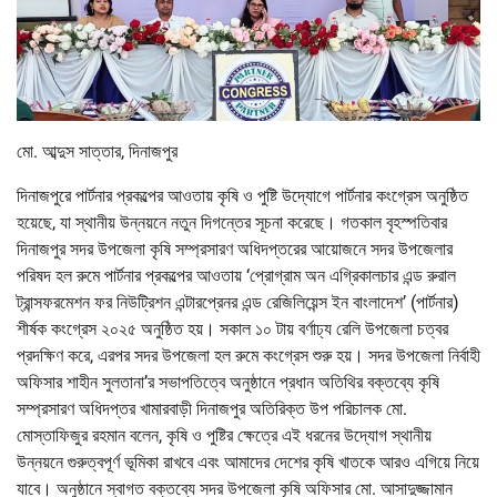
মো. আব্দুস সাত্তার, দিনাজপুর
দিনাজপুরে পার্টনার প্রকল্পের আওতায় কৃষি ও পুষ্টি উদ্যোগে পার্টনার কংগ্রেস অনুষ্ঠিত
হয়েছে, যা স্থানীয় উন্নয়নে নতুন দিগন্তের সূচনা করেছে। গতকাল বৃহস্পতিবার
দিনাজপুর সদর উপজেলা কৃষি সম্প্রসারণ অধিদপ্তরের আয়োজনে সদর উপজেলার
পরিষদ হল রুমে পার্টনার প্রকল্পের আওতায় ‘প্রোগ্রাম অন এগ্রিকালচার এন্ড রুরাল
ট্রান্সফরমেশন ফর নিউট্রিশন এন্টারপ্রেনর এন্ড রেজিলিয়েন্স ইন বাংলাদেশ’ (পার্টনার)
শীর্ষক কংগ্রেস ২০২৫ অনুষ্ঠিত হয়। সকাল ১০ টায় বর্ণাঢ্য রেলি উপজেলা চত্বর
প্রদক্ষিণ করে, এরপর সদর উপজেলা হল রুমে কংগ্রেস শুরু হয়। সদর উপজেলা নির্বাহী
অফিসার শাহীন সুলতানা’র সভাপতিত্বে অনুষ্ঠানে প্রধান অতিথির বক্তব্যে কৃষি
সম্প্রসারণ অধিদপ্তর খামারবাড়ী দিনাজপুর অতিরিক্ত উপ পরিচালক মো.
মোস্তাফিজুর রহমান বলেন, কৃষি ও পুষ্টির ক্ষেত্রে এই ধরনের উদ্যোগ স্থানীয়
উন্নয়নে গুরুত্বপূর্ণ ভূমিকা রাখবে এবং আমাদের দেশের কৃষি খাতকে আরও এগিয়ে নিয়ে
যাবে। অনুষ্ঠানে স্বাগত বক্তব্যে সদর উপজেলা কৃষি অফিসার মো. আসাদুজ্জামান