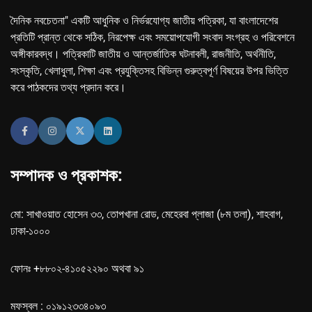
দৈনিক নবচেতনা" একটি আধুনিক ও নির্ভরযোগ্য জাতীয় পত্রিকা, যা বাংলাদেশের
প্রতিটি প্রান্ত থেকে সঠিক, নিরপেক্ষ এবং সময়োপযোগী সংবাদ সংগ্রহ ও পরিবেশনে
অঙ্গীকারবদ্ধ। পত্রিকাটি জাতীয় ও আন্তর্জাতিক ঘটনাবলী, রাজনীতি, অর্থনীতি,
সংস্কৃতি, খেলাধুলা, শিক্ষা এবং প্রযুক্তিসহ বিভিন্ন গুরুত্বপূর্ণ বিষয়ের উপর ভিত্তি
করে পাঠকদের তথ্য প্রদান করে।
সম্পাদক ও প্রকাশক:
মো: সাখাওয়াত হোসেন ৩৩, তোপখানা রোড, মেহেরবা প্লাজা (৮ম তলা), শাহবাগ,
ঢাকা-১০০০
ফোনঃ +৮৮০২-৪১০৫২২৯০ অথবা ৯১
মফস্বল : ০১৯১২৩৩৪০৯৩