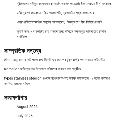
শ্রীমঙ্গলের সাইফুর রহমান জাবেদ অর্জন করলেন আন্তর্জাতিক ‘গোল্ডেন কীস’ সম্মাননা
ফরিদপুর পৌরসভায় নাগরিক সেবায় গতি, প্রশাসনিক শৃঙ্খলায়ও জোর
নোয়াখালীতে লক্ষাধিক মানুষের মহাসমাবেশ, ‘হিজবুত তাওহীদ’ নিষিদ্ধের দাবি
জুলাই সনদ ও গণভোটের রায় বাস্তবায়নের দাবিতে দিনাজপুরে জামায়াতের বিশাল
গণমিছিল
সাম্প্রতিক মন্তব্য
Abdullag
on
বাজেট পাসে ব্যর্থ সিনেট, ছয় বছর পর যুক্তরাষ্ট্রে ফের সরকার শাটডাউন
Kamal
on
ফরিদপুর সদর উপজেলা পরিষদের সাধারণ সভা অনুষ্ঠিত
types stainless steel
on
৪৮তম বিশেষ বিসিএস: স্বাস্থ্য ক্যাডারের ২১ জনের সুপারিশ
স্থগিত, দুজনের বাতিল
সংরক্ষণাগার
August 2026
July 2026