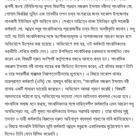
রূপসী বাংলা টেলিভিশনের খুলনা বিভাগীয় প্রধান নজরুল ইসলাম নবীসহ সাংবাদিক মো.
গোলাম কিবরিয়া তুহিন এবং তানভীর তপন তথ্য সংগ্রহের জন্য দাকোপ উপজেলার
পানখালী ইউনিয়ন ভূমি অফিসে যান। সেখানে দায়িত্বে থাকা ইউনিয়ন ভূমি সহকারী
কর্মকর্তা মো. আব্দুস সবুর সাংবাদিকদের প্রয়োজনীয় তথ্য দিতে অস্বীকৃতি জানান। শুধু
তাই নয় তিনি সাংবাদিকদের সঙ্গে অসৌজন্যমূলক ও অপমানজনক আচরণ করেন বলে
অভিযোগে উল্লেখ করা হয়েছে। অভিযোগে বলা হয়, ওই কর্মকর্তা সাংবাদিকদের
ভয়ভীতি দেখিয়ে হুমকি দেন। এতে উপস্থিত সাংবাদিকরা চরমভাবে অপমানিত বোধ
করেন এবং বিষয়টি দ্রুত সংশ্লিষ্ট কর্তৃপক্ষের নজরে আনতে বাধ্য হন। সাংবাদিক
নজরুল ইসলাম নবী থানায় দায়ের করা জিডিতে উল্লেখ করেন, এই ঘটনার কারণে তিনি
ও তার সহকর্মীরা মারাত্মক নিরাপত্তাহীনতায় ভুগছেন। এ বিষয়ে দাকোপ থানার
ভারপ্রাপ্ত কর্মকর্তা (ওসি) মো. হুমায়ুন কবির বলেন, “সাংবাদিক নজরুল ইসলাম নবী
থানায় একটি সাধারণ ডায়েরি করেছেন। অভিযোগ আমরা গ্রহণ করেছি। বিষয়টি
আদালতের পাঠানো হবে, অভিযোগের সত্যতা পেলে আইনগত ব্যবস্থা নেওয়া হবে।
সাংবাদিক সমাজ মনে করছে, সাংবাদিকদের সঙ্গে দায়িত্বশীল কর্মকর্তার এমন আচরণ শুধু
অনভিপ্রেত নয়, এটি মুক্ত সাংবাদিকতার উপরও সরাসরি আঘাত। তারা ঘটনার সুষ্ঠু
তদন্ত ও দায়ী কর্মকর্তার বিরুদ্ধে দ্রুত আইনানুগ ব্যবস্থা গ্রহণের দাবি জানিয়েছেন।
এ বিষয়ে পানখালি ইউনিয়ন ভূমি কর্মকর্তা আব্দুস সবুরকে একাধিকবার মুঠোফোনে কল
দিলেও তিনি ফোন রিসিভ করেননি।