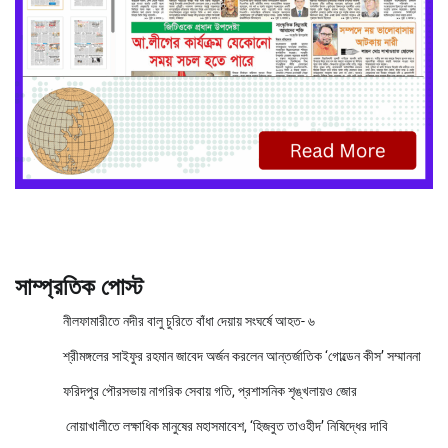
সাম্প্রতিক পোস্ট
নীলফামারীতে নদীর বালু চুরিতে বাঁধা দেয়ায় সংঘর্ষে আহত- ৬
শ্রীমঙ্গলের সাইফুর রহমান জাবেদ অর্জন করলেন আন্তর্জাতিক ‘গোল্ডেন কীস’ সম্মাননা
ফরিদপুর পৌরসভায় নাগরিক সেবায় গতি, প্রশাসনিক শৃঙ্খলায়ও জোর
নোয়াখালীতে লক্ষাধিক মানুষের মহাসমাবেশ, ‘হিজবুত তাওহীদ’ নিষিদ্ধের দাবি