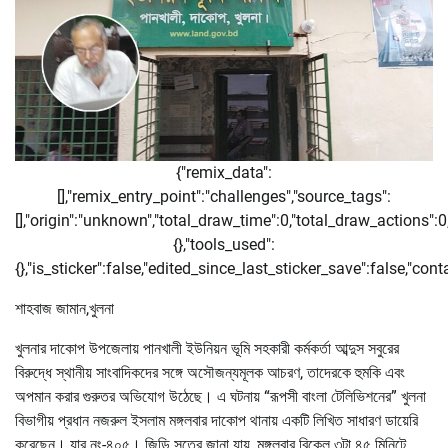
{"remix_data":
[],"remix_entry_point":"challenges","source_tags":
[],"origin":"unknown","total_draw_time":0,"total_draw_actions":
{},"tools_used":
{},"is_sticker":false,"edited_since_last_sticker_save":false,"con
শাহবাজ জামান,খুলনা
খুলনার দাকোপ উপজেলায় পানখালী ইউনিয়ন ভূমি সহকারী কর্মকর্তা আব্দুস সবুরের
বিরুদ্ধে স্থানীয় সাংবাদিকদের সঙ্গে অসৌজন্যমূলক আচরণ, তাদেরকে হুমকি এবং
অপমান করার গুরুতর অভিযোগ উঠেছে। এ ঘটনায় “রূপসী বাংলা টেলিভিশনের” খুলনা
বিভাগীয় প্রধান নজরুল ইসলাম মঙ্গলবার দাকোপ থানায় একটি লিখিত সাধারণ ডায়েরি
করেছেন। যার নং-৪০৫। জিডি সূত্রে জানা যায়, মঙ্গলবার বিকেল ৩টা ৪৫ মিনিটে