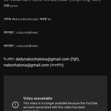
ঢাকা-১০০০
ফোনঃ +৮৮০২-৪১০৫২২৯০ অথবা ৯১
মফস্বল : ০১৯১২৩৩৪০৯৩
মফস্বল : ০১৯১২৩৩৪০৯৩
ই-মেইল: dailynabochatona@gmail.com (প্রিন্ট),
nabochatona@gmail.com (অনলাইন)