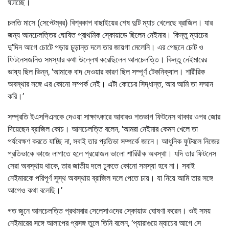
ঘটাচ্ছে।
চলতি মাসে (সেপ্টেম্বর) বিশ্বকাপ বাছাইয়ের শেষ দুটি ম্যাচ খেলেছে ব্রাজিল। যার
জন্য আনচেলত্তির ঘোষিত প্রাথমিক স্কোয়াডে ছিলেন নেইমার। কিন্তু ম্যাচের
দু’দিন আগে চোটে পড়ায় চূড়ান্ত দলে তার জায়গা মেলেনি। এর পেছনে চোট ও
ফিটনেসজনিত সমস্যার কথা উল্লেখ করেছিলেন আনচেলত্তি। কিন্তু নেইমারের
ভাষ্য ছিল ভিন্ন, ‘আমাকে বাদ দেওয়ার কারণ ছিল সম্পূর্ণ টেকনিক্যাল। শারীরিক
অবস্থার সঙ্গে এর কোনো সম্পর্ক নেই। এটা কোচের সিদ্ধান্ত, আর আমি তা সম্মান
করি।’
সম্প্রতি ইএসপিএনকে দেওয়া সাক্ষাৎকারে আবারও শতভাগ ফিটনেস থাকার ওপর জোর
দিয়েছেন ব্রাজিল কোচ। আনচেলত্তি বলেন, ‘আমরা নেইমার কেমন খেলে তা
পর্যবেক্ষণ করতে যাচ্ছি না, সবাই তার প্রতিভা সম্পর্কে জানে। আধুনিক ফুটবলে নিজের
প্রতিভাকে কাজে লাগাতে হলে প্রয়োজন ভালো শারিরীক অবস্থা। যদি তার ফিটনেস
সেরা অবস্থায় থাকে, তার জাতীয় দলে ঢুকতে কোনো সমস্যা হবে না। সবাই
নেইমারকে পরিপূর্ণ সুস্থ অবস্থায় ব্রাজিল দলে পেতে চায়। যা নিয়ে আমি তার সঙ্গে
আগেও কথা বলেছি।’
গত জুনে আনচেলত্তি প্রথমবার সেলেসাওদের স্কোয়াড ঘোষণা করেন। ওই সময়
নেইমারের সঙ্গে আলাপের প্রসঙ্গ তুলে তিনি বলেন, ‘প্যারাগুয়ে ম্যাচের আগে সে