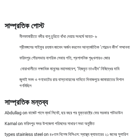
সাম্প্রতিক পোস্ট
নীলফামারীতে নদীর বালু চুরিতে বাঁধা দেয়ায় সংঘর্ষে আহত- ৬
শ্রীমঙ্গলের সাইফুর রহমান জাবেদ অর্জন করলেন আন্তর্জাতিক ‘গোল্ডেন কীস’ সম্মাননা
ফরিদপুর পৌরসভায় নাগরিক সেবায় গতি, প্রশাসনিক শৃঙ্খলায়ও জোর
নোয়াখালীতে লক্ষাধিক মানুষের মহাসমাবেশ, ‘হিজবুত তাওহীদ’ নিষিদ্ধের দাবি
জুলাই সনদ ও গণভোটের রায় বাস্তবায়নের দাবিতে দিনাজপুরে জামায়াতের বিশাল
গণমিছিল
সাম্প্রতিক মন্তব্য
Abdullag
on
বাজেট পাসে ব্যর্থ সিনেট, ছয় বছর পর যুক্তরাষ্ট্রে ফের সরকার শাটডাউন
Kamal
on
ফরিদপুর সদর উপজেলা পরিষদের সাধারণ সভা অনুষ্ঠিত
types stainless steel
on
৪৮তম বিশেষ বিসিএস: স্বাস্থ্য ক্যাডারের ২১ জনের সুপারিশ