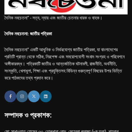
দৈনিক নবচেতনা" - সত্য, ন্যায় এবং জাতীয় চেতনার ধারক ও বাহক।
দৈনিক নবচেতনা: জাতীয় পত্রিকা
দৈনিক নবচেতনা" একটি আধুনিক ও নির্ভরযোগ্য জাতীয় পত্রিকা, যা বাংলাদেশের
প্রতিটি প্রান্ত থেকে সঠিক, নিরপেক্ষ এবং সময়োপযোগী সংবাদ সংগ্রহ ও পরিবেশনে
অঙ্গীকারবদ্ধ। পত্রিকাটি জাতীয় ও আন্তর্জাতিক ঘটনাবলী, রাজনীতি, অর্থনীতি,
সংস্কৃতি, খেলাধুলা, শিক্ষা এবং প্রযুক্তিসহ বিভিন্ন গুরুত্বপূর্ণ বিষয়ের উপর ভিত্তি
করে পাঠকদের তথ্য প্রদান করে।
সম্পাদক ও প্রকাশক:
মো: সাখাওয়াত হোসেন ৩৩, তোপখানা রোড, মেহেরবা প্লাজা (৮ম তলা), শাহবাগ,