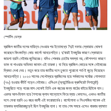
স্পোর্টস ডেস্ক
ব্রাজিল জাতীয় দলের দায়িত্ব নেওয়ার পর ইতোমধ্যে ?দুই দফায় স্কোয়াড ঘোষণা
করেছেন কিংবদন্তি কোচ কার্লো আনচেলত্তি। দু’বারই ইনজুরির কারণে স্কোয়াডে
জায়গা হয়নি নেইমার জুনিয়রের। যদিও শেষবার চোটের সমস্যা নয়, কৌশলগত কারণে
ডাক না পাওয়ার অভিমত জানান এই তারকা। যা নিয়ে ব্রাজিল কোচের সঙ্গে নেইমারের
দ্বিমত দেখা দেয়। নতুন করে তার জাতীয় দলে ঢুকতে পুরোনো শর্ত-ই জুড়ে দিয়েছেন
আনচেলত্তি। ২০২৩ সালের সেপ্টেম্বরে ব্রাজিলের হয়ে সর্বকালের সর্বোচ্চ গোলদাতা
(৭৯) হওয়ার কীর্তি গড়েন নেইমার। এসিএল (অ্যান্টেরিওর ক্রুসিয়েট লিগামেন্ট)
ইনজুরিতে পড়ে পরের মাস থেকেই তিনি এক বছরের জন্য মাঠের বাইরে ছিটকে যান।
এরপর আল-হিলাল হয়ে শৈশবের ক্লাব সান্তোসে ফিরে ম্যাচ খেললেও, এখনও জাতীয়
দলে ফেরা হয়নি ৩৩ বছর বয়সী এই ফরোয়ার্ডের। বার্সেলোনা ও পিএসজির সাবেক এই
তারকার ক্যারিয়ারজুড়েই ছিল ইনজুরির হানা। যা তার শেষ সময়ে এসেও বারবার ব্যাঘাত