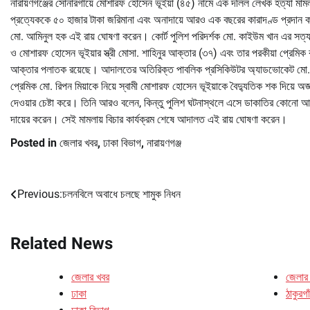
নারায়ণগঞ্জের সোনারগাঁয়ে মোশারফ হোসেন ভূইয়া (৪৫) নামে এক দলিল লেখক হত্যা মামলা
প্রত্যেককে ৫০ হাজার টাকা জরিমানা এবং অনাদায়ে আরও এক বছরের কারাদণ্ড প্রদান ক
মো. আমিনুল হক এই রায় ঘোষণা করেন। কোর্ট পুলিশ পরিদর্শক মো. কাইউম খান এর সত্যতা
ও মোশারফ হোসেন ভূইয়ার স্ত্রী মোসা. শাহিনুর আক্তার (৩৭) এবং তার পরকীয়া প্রেমিক
আক্তার পলাতক রয়েছে। আদালতের অতিরিক্ত পাবলিক প্রসিকিউটর অ্যাডভোকেট মো. নজ
প্রেমিক মো. রিপন মিয়াকে নিয়ে স্বামী মোশারফ হোসেন ভূইয়াকে বৈদ্যুতিক শক দিয়ে অজ্
দেওয়ার চেষ্টা করে। তিনি আরও বলেন, কিন্তু পুলিশ ঘটনাস্থলে এসে ডাকাতির কোনো আল
দায়ের করেন। সেই মামলায় বিচার কার্যক্রম শেষে আদালত এই রায় ঘোষণা করেন।
Posted in
জেলার খবর
,
ঢাকা বিভাগ
,
নারায়ণগঞ্জ
Previous:
চলনবিলে অবাধে চলছে শামুক নিধন
Post
navigation
Related News
জেলার খবর
জেলার
ঢাকা
ঠাকুরগা