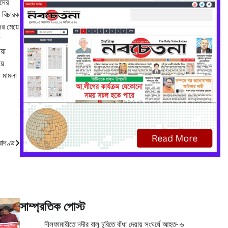
াদের
 বিচারক
র মেয়ে
়া
়ে
 মামলা
রাদণ্ড
সাম্প্রতিক পোস্ট
নীলফামারীতে নদীর বালু চুরিতে বাঁধা দেয়ায় সংঘর্ষে আহত- ৬