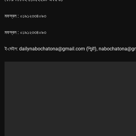
মফস্বল : ০১৯১২৩৩৪০৯৩
মফস্বল : ০১৯১২৩৩৪০৯৩
ই-মেইল: dailynabochatona@gmail.com (প্রিন্ট), nabochatona@g