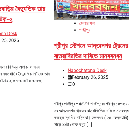
তবাড়ির বৈদ্যুতিক তার
আটক-২
জেলার খবর
গাজীপুর
ona Desk
 25, 2026
শ্রীপুর স্টেশনে আন্তঃনগর ট্রেনের
যাত্রাবিরতির দাবিতে মানববন্ধন
রসভার বিভিন্ন এলাকা ও সদর
Nabochatona Desk
র বসতবাড়ির বৈদ্যুতিক মিটারের তার
February 26, 2025
এ ঘটনায় ২ জনকে আটক করেছে
0
শ্রীপুর গাজীপুর প্রতিনিধি গাজীপুরের শ্রীপুর রেলওয়ে 
সব আন্তঃনগর ট্রেনের যাত্রাবিরতির দাবিতে মানববন্
করছেন স্থানীয় বাসিন্দারা। মঙ্গলবার ( ২৫ ফেব্রুয়ারি)
সাড়ে ১১টা থেকে দুপুর […]