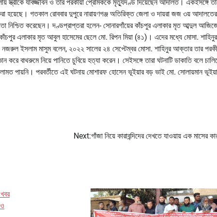
য় স্ত্রীকে যাবজ্জীবন ও তার পরকীয়া প্রেমিককে মৃত্যুদণ্ড দিয়েছেন আদালত। একইসঙ্গে ত
রা হয়েছে। গতকাল রোববার দুপুরে নারায়ণগঞ্জ অতিরিক্ত জেলা ও দায়রা জজ ৩য় আদালতের
 নিশ্চিত করেছেন। দণ্ডপ্রাপ্তরা হলেন- সোনারগাঁয়ের কাঁচপুর এলাকার মৃত আব্দুল আজিজে
 কাঁচপুর এলাকার মৃত আবুল হাসেমের ছেলে মো. রিপন মিয়া (৪১)। এদের মধ্যে মোসা. শাহিনুর
রুল ইসলাম মাসুম বলেন, ২০২২ সালের ২৪ সেপ্টেম্বর মোসা. শাহিনুর আক্তার তার পরকীয
ঞান করে বাথরুমে নিয়ে পানিতে চুবিয়ে হত্যা করেন। সেইসঙ্গে তারা ঘটনাটি ডাকাতি বলে চালিয
ামত পায়নি। পরবর্তীতে এই ঘটনায় মোশারফ হোসেন ভূইয়ার বড় ভাই মো. সোলায়মান ভূইয়া
Next:
গাঁজা নিয়ে কারাবন্দিদের দেখতে যাওয়ায় এক মাসের কা
 খবর
ঁও