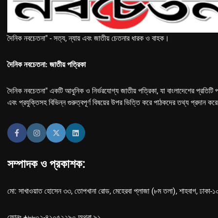
দৈনিক নবচেতনা" - সত্য, ন্যায় এবং জাতীয় চেতনার ধারক ও বাহক।
দৈনিক নবচেতনা: জাতীয় পত্রিকা
দৈনিক নবচেতনা" একটি আধুনিক ও নির্ভরযোগ্য জাতীয় পত্রিকা, যা বাংলাদেশের প্রতিটি প
এবং প্রযুক্তিসহ বিভিন্ন গুরুত্বপূর্ণ বিষয়ের উপর ভিত্তি করে পাঠকদের তথ্য প্রদান কর
সম্পাদক ও প্রকাশক:
মো: সাখাওয়াত হোসেন ৩৩, তোপখানা রোড, মেহেরবা প্লাজা (৮ম তলা), শাহবাগ, ঢাকা-
ফোনঃ +৮৮০২-৪১০৫২২৯০ অথবা ৯১