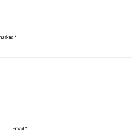
 marked
*
Email
*