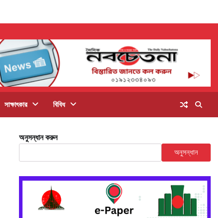
সাক্ষাৎকার
বিবিধ
অনুসন্ধান করুন
অনুসন্ধান