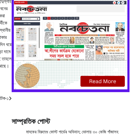
ীদুল্লাহ
ভবনের
 করা
্থীকে
্থানীয়
াকার
ঘদিন ধরে
়া দামে
াই তাহলে
ন আছে।
 আটক-১
সাম্প্রতিক পোস্ট
মাদকের বিরুদ্ধে কোস্ট গার্ডের অভিযান; ভোলায় ৩০ কেজি গাঁজাসহ