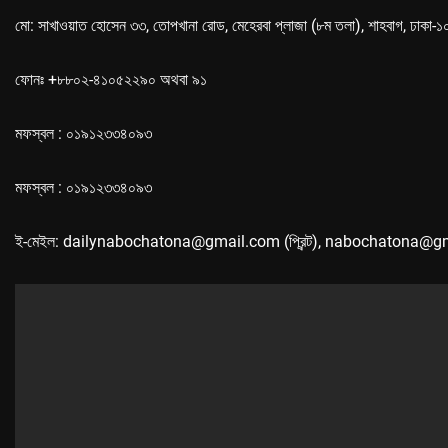
মো: সাখাওয়াত হোসেন ৩৩, তোপখানা রোড, মেহেরবা প্লাজা (৮ম তলা), শাহবাগ, ঢাকা-
ফোনঃ +৮৮০২-৪১০৫২২৯০ অথবা ৯১
মফস্বল : ০১৯১২৩৩৪০৯৩
মফস্বল : ০১৯১২৩৩৪০৯৩
ই-মেইল: dailynabochatona@gmail.com (প্রিন্ট), nabochatona@g