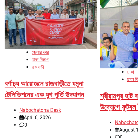
জেলার খবর
ঢাকা বিভাগ
রাজবাড়ী
ঢাকা
ঢাকা ব
বর্ণাঢ্য আয়োজনে রাজবাড়ীতে যমুনা
টেলিভিশনের এক যুগ পূর্তি উদযাপন
শ্রীরামপুর হাট
উদ্যোগে ফুটবল টুর
Nabochatona Desk
April 6, 2026
Nabochat
0
August 
0