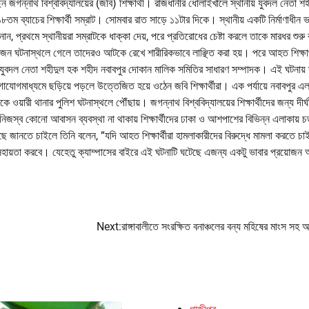
েন জগন্নাথ বিশ্ববিদ্যালয়ের (জবি) শিক্ষার্থী। রাজধানীর ধোলাইখালে স্থানীয় যুবদল নেতা শহ
 ব্যাচের শিক্ষার্থী সম্রাট। সোমবার রাত সাড়ে ১১টার দিকে। স্থানীয় একটি নির্মাণাধীন 
ানান, প্রথমে স্থানীয়রা সম্রাটকে ধাক্কা দেয়, পরে প্রতিরোধের চেষ্টা করলে তাকে মারধর শুরু
ুইজন ঘটনাস্থলে গেলে তাদেরও আটকে রেখে শারীরিকভাবে লাঞ্ছিত করা হয়। পরে আহত শিক্ষার
 যুবদল নেতা শহীদুল হক শহীদ নবাবপুর দোকান মালিক সমিতির সাধারণ সম্পাদক। এই ঘটনায় স
গমাধ্যমে ছড়িয়ে পড়লে উত্তেজিত হয়ে ওঠেন জবি শিক্ষার্থীরা। এক পর্যায়ে নবাবপুর এল
 ওয়ারী থানার পুলিশ ঘটনাস্থলে পৌঁছায়। জগন্নাথ বিশ্ববিদ্যালয়ের শিক্ষার্থীদের জন্য দীর্
িজস্ব কোনো আবাসন ব্যবস্থা না থাকায় শিক্ষার্থীদের ঢাকা ও আশপাশের বিভিন্ন এলাকায় চড
ছে জানতে চাইলে তিনি বলেন, “যদি আহত শিক্ষার্থীরা হামলাকারীদের বিরুদ্ধে মামলা করতে চ
রতে সহায়তা করবে। যেহেতু ক্যাম্পাসের বাইরে এই ঘটনাটি ঘটেছে এজন্য একটু ভাবার প্রয়োজ
Next:
রাঙ্গাবালীতে সংরক্ষিত বনাঞ্চলের বন্য মহিষের মাংস সহ