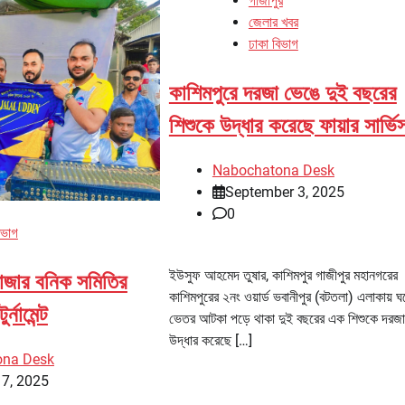
গাজীপুর
জেলার খবর
ঢাকা বিভাগ
কাশিমপুরে দরজা ভেঙে দুই বছরের
শিশুকে উদ্ধার করেছে ফায়ার সার্ভি
Nabochatona Desk
September 3, 2025
0
িভাগ
ইউসুফ আহমেদ তুষার, কাশিমপুর গাজীপুর মহানগরের
 বাজার বনিক সমিতির
কাশিমপুরের ২নং ওয়ার্ড ভবানীপুর (বটতলা) এলাকায় ঘ
্নামেন্ট
ভেতর আটকা পড়ে থাকা দুই বছরের এক শিশুকে দরজ
উদ্ধার করেছে […]
ona Desk
17, 2025