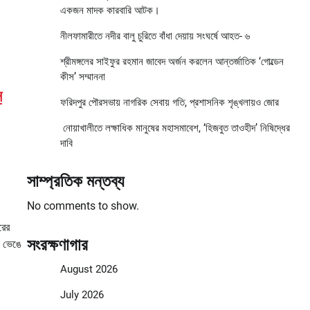
একজন মাদক কারবারি আটক।
নীলফামারীতে নদীর বালু চুরিতে বাঁধা দেয়ায় সংঘর্ষে আহত- ৬
শ্রীমঙ্গলের সাইফুর রহমান জাবেদ অর্জন করলেন আন্তর্জাতিক ‘গোল্ডেন
কীস’ সম্মাননা
স
ফরিদপুর পৌরসভায় নাগরিক সেবায় গতি, প্রশাসনিক শৃঙ্খলায়ও জোর
নোয়াখালীতে লক্ষাধিক মানুষের মহাসমাবেশ, ‘হিজবুত তাওহীদ’ নিষিদ্ধের
দাবি
সাম্প্রতিক মন্তব্য
No comments to show.
রের
সংরক্ষণাগার
া ভেঙে
August 2026
July 2026