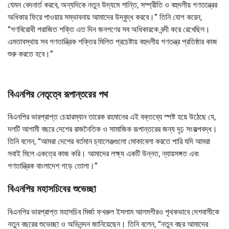
যেমন বেদনার্ত করবে, অন্যদিকে নতুন উদ্যমে শান্তি, সম্প্রীতি ও বহুদলীয় গণতন্ত্রের
অধিকার ফিরে পাওয়ার সম্ভাবনায় আমাদের উদ্বুদ্ধ করবে।” তিনি যোগ করেন,
“গণবিরোধী পরাজিত শক্তি এত দিন জনগণের সব অধিকারকে বন্দী করে রেখেছিল।
এমতাবস্থায় সব গণতান্ত্রিক শক্তির মিলিত প্রচেষ্টায় বহুদলীয় গণতন্ত্র প্রতিষ্ঠার কাজ
শুরু করতে হবে।”
বিএনপির নেতৃত্বে রূপান্তরের পথ
বিএনপির ভারপ্রাপ্ত চেয়ারম্যান তারেক রহমানের এই বক্তব্যে স্পষ্ট হয়ে উঠেছে যে,
দলটি আগামী বছরে দেশের রাজনৈতিক ও সামাজিক রূপান্তরের জন্য দৃঢ় সংকল্পবদ্ধ।
তিনি বলেন, “আমরা দেশের বর্তমান চ্যালেঞ্জগুলো মোকাবেলা করতে পারি যদি আমরা
সবাই মিলে একত্রে কাজ করি। আমাদের লক্ষ্য একটি উন্নত, ন্যায়সঙ্গত এবং
গণতান্ত্রিক বাংলাদেশ গড়ে তোলা।”
বিএনপির মহাসচিবের শুভেচ্ছা
বিএনপির ভারপ্রাপ্ত মহাসচিব মির্জা ফখরুল ইসলাম আলমগীরও পৃথকভাবে দেশবাসীকে
নতুন বছরের শুভেচ্ছা ও অভিনন্দন জানিয়েছেন। তিনি বলেন, “নতুন বছর আমাদের