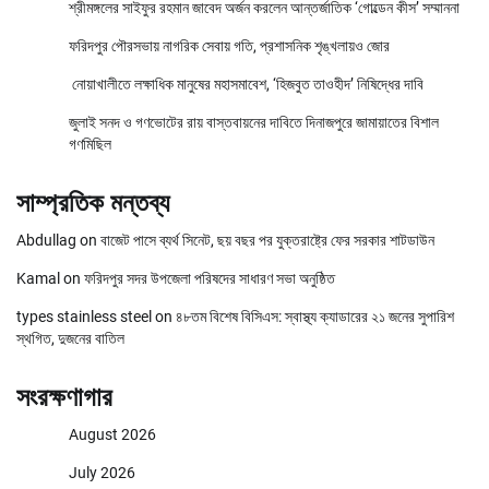
শ্রীমঙ্গলের সাইফুর রহমান জাবেদ অর্জন করলেন আন্তর্জাতিক ‘গোল্ডেন কীস’ সম্মাননা
ফরিদপুর পৌরসভায় নাগরিক সেবায় গতি, প্রশাসনিক শৃঙ্খলায়ও জোর
নোয়াখালীতে লক্ষাধিক মানুষের মহাসমাবেশ, ‘হিজবুত তাওহীদ’ নিষিদ্ধের দাবি
জুলাই সনদ ও গণভোটের রায় বাস্তবায়নের দাবিতে দিনাজপুরে জামায়াতের বিশাল
গণমিছিল
সাম্প্রতিক মন্তব্য
Abdullag
on
বাজেট পাসে ব্যর্থ সিনেট, ছয় বছর পর যুক্তরাষ্ট্রে ফের সরকার শাটডাউন
Kamal
on
ফরিদপুর সদর উপজেলা পরিষদের সাধারণ সভা অনুষ্ঠিত
types stainless steel
on
৪৮তম বিশেষ বিসিএস: স্বাস্থ্য ক্যাডারের ২১ জনের সুপারিশ
স্থগিত, দুজনের বাতিল
সংরক্ষণাগার
August 2026
July 2026