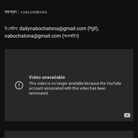
মফস্বল : ০১৯১২৩৩৪০৯৩
ই-মেইল: dailynabochatona@gmail.com (প্রিন্ট),
nabochatona@gmail.com (অনলাইন)