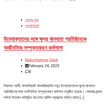
জেলার খবর
লালমনিরহাট
উদ্যোক্তাদের সঙ্গে ক্ষুদ্র ঋনদাতা প্রতিষ্ঠানকে
অর্থনৈতিক সম্পৃক্তকরণ কর্মশালা
Nabochatona Desk
February 24, 2025
0
লিয়াকত আলী, লালমনিরহাট লালমবিরহাটের নতুন উদ্যোক্তাদের ক্ষুদ্র ঋনদাতা
প্রতিষ্ঠানের সঙ্গে অর্থনৈতিক সম্পৃক্তকরণ কর্মশালা অনুষ্ঠিত হয়েছে। সোমবার ব্র্যাক
দক্ষতা উন্নয়ন কর্মসূচির আওতায় প্রমিস প্রকল্পের অধিনে ব্যাক […]