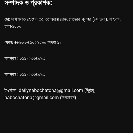
সম্পাদক ও প্রকাশক:
মো: সাখাওয়াত হোসেন ৩৩, তোপখানা রোড, মেহেরবা প্লাজা (৮ম তলা), শাহবাগ,
ঢাকা-১০০০
ফোনঃ +৮৮০২-৪১০৫২২৯০ অথবা ৯১
মফস্বল : ০১৯১২৩৩৪০৯৩
মফস্বল : ০১৯১২৩৩৪০৯৩
ই-মেইল: dailynabochatona@gmail.com (প্রিন্ট),
nabochatona@gmail.com (অনলাইন)