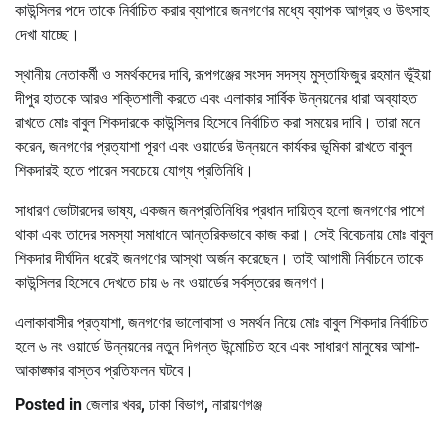
কাউন্সিলর পদে তাকে নির্বাচিত করার ব্যাপারে জনগণের মধ্যে ব্যাপক আগ্রহ ও উৎসাহ
দেখা যাচ্ছে।
স্থানীয় নেতাকর্মী ও সমর্থকদের দাবি, রূপগঞ্জের সংসদ সদস্য মুস্তাফিজুর রহমান ভূঁইয়া
দীপুর হাতকে আরও শক্তিশালী করতে এবং এলাকার সার্বিক উন্নয়নের ধারা অব্যাহত
রাখতে মোঃ বাবুল শিকদারকে কাউন্সিলর হিসেবে নির্বাচিত করা সময়ের দাবি। তারা মনে
করেন, জনগণের প্রত্যাশা পূরণ এবং ওয়ার্ডের উন্নয়নে কার্যকর ভূমিকা রাখতে বাবুল
শিকদারই হতে পারেন সবচেয়ে যোগ্য প্রতিনিধি।
সাধারণ ভোটারদের ভাষ্য, একজন জনপ্রতিনিধির প্রধান দায়িত্ব হলো জনগণের পাশে
থাকা এবং তাদের সমস্যা সমাধানে আন্তরিকভাবে কাজ করা। সেই বিবেচনায় মোঃ বাবুল
শিকদার দীর্ঘদিন ধরেই জনগণের আস্থা অর্জন করেছেন। তাই আগামী নির্বাচনে তাকে
কাউন্সিলর হিসেবে দেখতে চায় ৬ নং ওয়ার্ডের সর্বস্তরের জনগণ।
এলাকাবাসীর প্রত্যাশা, জনগণের ভালোবাসা ও সমর্থন নিয়ে মোঃ বাবুল শিকদার নির্বাচিত
হলে ৬ নং ওয়ার্ডে উন্নয়নের নতুন দিগন্ত উন্মোচিত হবে এবং সাধারণ মানুষের আশা-
আকাঙ্ক্ষার বাস্তব প্রতিফলন ঘটবে।
Posted in
জেলার খবর
,
ঢাকা বিভাগ
,
নারায়ণগঞ্জ