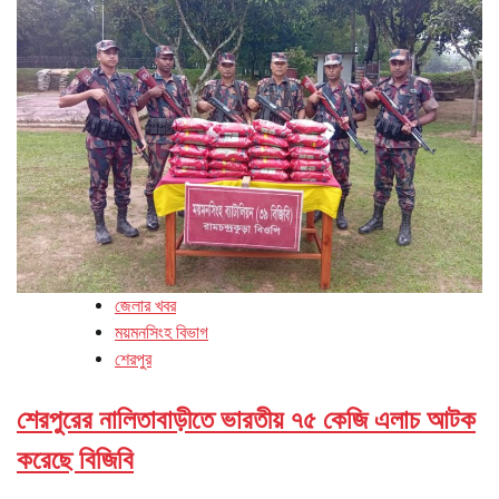
জেলার খবর
ময়মনসিংহ বিভাগ
শেরপুর
শেরপুরের নালিতাবাড়ীতে ভারতীয় ৭৫ কেজি এলাচ আটক
করেছে বিজিবি