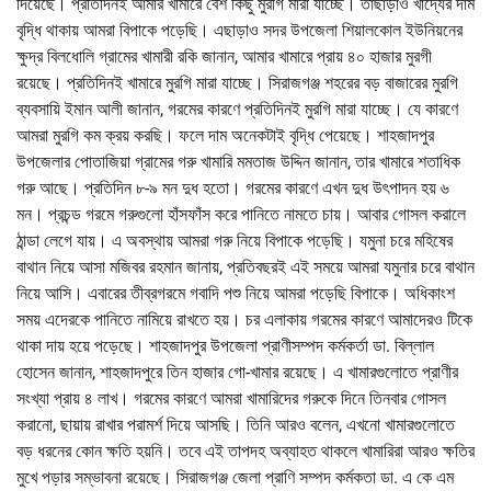
দিয়েছে। প্রতিদিনই আমার খামারে বেশ কিছু মুরগি মারা যাচ্ছে। তাছাড়াও খাদ্যের দাম
বৃদ্ধি থাকায় আমরা বিপাকে পড়েছি। এছাড়াও সদর উপজেলা শিয়ালকোল ইউনিয়নের
ক্ষুদ্র বিলধোলি গ্রামের খামারী রকি জানান, আমার খামারে প্রায় ৪০ হাজার মুরগী
রয়েছে। প্রতিদিনই খামারে মুরগি মারা যাচ্ছে। সিরাজগঞ্জ শহরের বড় বাজারের মুরগি
ব্যবসায়ি ইমান আলী জানান, গরমের কারণে প্রতিদিনই মুরগি মারা যাচ্ছে। যে কারণে
আমরা মুরগি কম ক্রয় করছি। ফলে দাম অনেকটাই বৃদ্ধি পেয়েছে। শাহজাদপুর
উপজেলার পোতাজিয়া গ্রামের গরু খামারি মমতাজ উদ্দিন জানান, তার খামারে শতাধিক
গরু আছে। প্রতিদিন ৮-৯ মন দুধ হতো। গরমের কারণে এখন দুধ উৎপাদন হয় ৬
মন। প্রচন্ড গরমে গরুগুলো হাঁসফাঁস করে পানিতে নামতে চায়। আবার গোসল করালে
ঠান্ডা লেগে যায়। এ অবস্থায় আমরা গরু নিয়ে বিপাকে পড়েছি। যমুনা চরে মহিষের
বাথান নিয়ে আসা মজিবর রহমান জানায়, প্রতিবছরই এই সময়ে আমরা যমুনার চরে বাথান
নিয়ে আসি। এবারের তীব্রগরমে গবাদি পশু নিয়ে আমরা পড়েছি বিপাকে। অধিকাংশ
সময় এদেরকে পানিতে নামিয়ে রাখতে হয়। চর এলাকায় গরমের কারণে আমাদেরও টিকে
থাকা দায় হয়ে পড়েছে। শাহজাদপুর উপজেলা প্রাণীসম্পদ কর্মকর্তা ডা. বিল্লাল
হোসেন জানান, শাহজাদপুরে তিন হাজার গো-খামার রয়েছে। এ খামারগুলোতে প্রাণীর
সংখ্যা প্রায় ৪ লাখ। গরমের কারণে আমরা খামারিদের গরুকে দিনে তিনবার গোসল
করানো, ছায়ায় রাখার পরামর্শ দিয়ে আসছি। তিনি আরও বলেন, এখনো খামারগুলোতে
বড় ধরনের কোন ক্ষতি হয়নি। তবে এই তাপদহ অব্যাহত থাকলে খামারিরা আরও ক্ষতির
মুখে পড়ার সম্ভাবনা রয়েছে। সিরাজগঞ্জ জেলা প্রাণি সম্পদ কর্মকতা ডা. এ কে এম