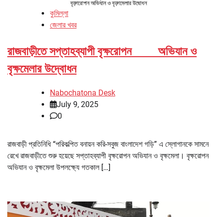
কুমিল্লা
জেলার খবর
রাজবাড়ীতে সপ্তাহব্যাপী বৃক্ষরোপন অভিযান ও
বৃক্ষমেলার উদ্বোধন
Nabochatona Desk
July 9, 2025
0
রাজবাড়ী প্রতিনিধি “পরিকল্পিত বনায়ন করি-সবুজ বাংলাদেশ গড়ি” এ স্লোগানকে সামনে
রেখে রাজবাড়ীতে শুরু হয়েছে সপ্তাহব্যাপী বৃক্ষরোপন অভিযান ও বৃক্ষমেলা। বৃক্ষরোপন
অভিযান ও বৃক্ষমেলা উপলক্ষ্যে গতকাল […]