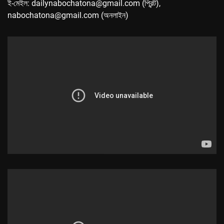
ই-মেইল: dailynabochatona@gmail.com (প্রিন্ট),
nabochatona@gmail.com (অনলাইন)