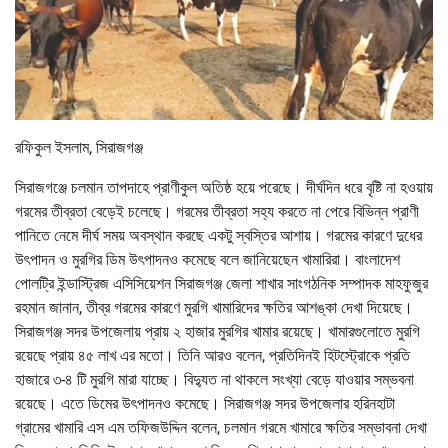
রফিকুল ইসলাম, সিরাজগঞ্জ
সিরাজগঞ্জে চলমান তাপদাহে প্রাণীকুল অতিষ্ঠ হয়ে পরেছে। দীর্ঘদিন ধরে বৃষ্টি না হওয়ায়
গরমের তীব্রতা বেড়েই চলেছে। গরমের তীব্রতা সহ্য করতে না পেরে বিভিন্ন প্রাণী
পানিতে নেমে দীর্ঘ সময় অবস্থান করছে একটু স্বস্তির আশায়। গরমের কারণে দুধের
উৎপাদন ও মুরগির ডিম উৎপাদনও কমেছে বলে জানিয়েছেন খামারিরা। বাংলাদেশ
পোলট্রি ইন্ডাস্ট্রিজ এসিসিয়েশন সিরাজগঞ্জ জেলা শাখার সাংগঠনিক সম্পাদক মাহফুজুর
রহমান জানান, তীব্র গরমের কারণে মুরগি খামারিদের ক্ষতির আশঙ্কা দেখা দিয়েছে।
সিরাজগঞ্জ সদর উপজেলায় প্রায় ২ হাজার মুরগির খামার রয়েছে। খামারগুলোতে মুরগি
রয়েছে প্রায় ৪৫ লাখ এর মতো। তিনি আরও বলেন, প্রতিদিনই হিটস্ট্রোকে প্রতি
হাজারে ৩-৪ টি মুরগি মারা যাচ্ছে। বিদ্যুত না থাকলে সংখ্যা বেড়ে যাওয়ার সম্ভবনা
রয়েছে। এতে ডিমের উৎপাদনও কমেছে। সিরাজগঞ্জ সদর উপজেলার হরিনহাটা
গ্রামের খামারি এস এম তফিজউদ্দিন বলেন, চলমান গরমে খামারে ক্ষতির সম্ভাবনা দেখা