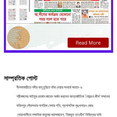
সাম্প্রতিক পোস্ট
নীলফামারীতে নদীর বালু চুরিতে বাঁধা দেয়ায় সংঘর্ষে আহত- ৬
শ্রীমঙ্গলের সাইফুর রহমান জাবেদ অর্জন করলেন আন্তর্জাতিক ‘গোল্ডেন কীস’ সম্মাননা
ফরিদপুর পৌরসভায় নাগরিক সেবায় গতি, প্রশাসনিক শৃঙ্খলায়ও জোর
নোয়াখালীতে লক্ষাধিক মানুষের মহাসমাবেশ, ‘হিজবুত তাওহীদ’ নিষিদ্ধের দাবি