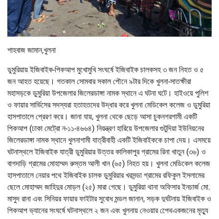
শাহবাজ জামান,খুলনা
ডুমুরিয়ায় ইজিবাইক-পিকআপ মুখোমুখি সংঘর্ষে ইজিবাইক চালকসহ ৩ জন নিহত ও ৫
জন আহত হয়েছে। গতকাল সোমবার সকাল পৌনে ৯টার দিকে খুলনা-সাতক্ষীরা
মহাসড়কে ডুমুরিয়া উপজেলার জিলেরডাঙ্গা নামক স্থানে এ ঘটনা ঘটে। হাইওয়ে পুলিশ
ও ফায়ার সার্ভিসের সদস্যরা হতাহতদের উদ্ধার করে খুলনা মেডিকেল কলেজ ও ডুমুরিয়া
হাসপাতালে প্রেরণ করে। জানা যায়, খুলনা থেকে ছেড়ে আসা চুকনগরগামী একটি
পিকআপ (ঢাকা মেট্রো ন-১১-৪৬৬৪) নিয়ন্ত্রণ হারিয়ে উপজেলার গুটুদিয়া ইউনিয়নের
জিলেরডাঙ্গা নামক স্থানে খুলনাগামী যাত্রীবাহী একটি ইজিবাইককে চাপা দেয়। এসময়ে
ঘটনাস্থলে ইজিবাইক যাত্রী ডুমুরিয়ার উত্তর কালিকাপুর গ্রামের রিনা খাতুন (৩৬) ও
বাগদাড়ি গ্রামের মোহাম্মদ রুস্তম আলী খান (৬৫) নিহত হয়। খুলনা মেডিকেল কলেজ
হাসপাতালে নেয়ার পথে ইজিবাইক চালক ডুমুরিয়ার খরসন্ডা গ্রামের রফিকুল ইসলামের
ছেলে মোহাম্মদ জাহিদুর মোড়ল (২৫) মারা গেছে। ডুমুরিয়া থানা অফিসার ইনচার্জ মো.
মাসুদ রানা এবং সিনিয়র ফায়ার ফাইটার সুবোধ মন্ডল জানান, সড়ক দুর্ঘটনায় ইজিবাইক ও
পিকআপ ভ্যানের সংঘর্ষে ঘটনাস্থলে ২ জন এবং খুলনায় নেওয়ার পেেথএকজনের মৃত্যু