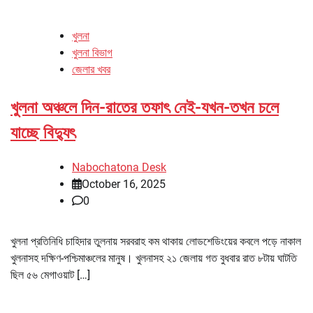
খুলনা
খুলনা বিভাগ
জেলার খবর
খুলনা অঞ্চলে দিন-রাতের তফাৎ নেই-যখন-তখন চলে
যাচ্ছে বিদ্যুৎ
Nabochatona Desk
October 16, 2025
0
খুলনা প্রতিনিধি চাহিদার তুলনায় সরবরাহ কম থাকায় লোডশেডিংয়ের কবলে পড়ে নাকাল
খুলনাসহ দক্ষিণ-পশ্চিমাঞ্চলের মানুষ। খুলনাসহ ২১ জেলায় গত বুধবার রাত ৮টায় ঘাটতি
ছিল ৫৬ মেগাওয়াট […]