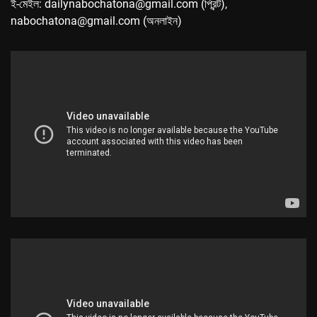
ই-মেইল: dailynabochatona@gmail.com (প্রিন্ট),
nabochatona@gmail.com (অনলাইন)