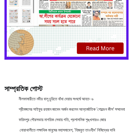
সাম্প্রতিক পোস্ট
নীলফামারীতে নদীর বালু চুরিতে বাঁধা দেয়ায় সংঘর্ষে আহত- ৬
শ্রীমঙ্গলের সাইফুর রহমান জাবেদ অর্জন করলেন আন্তর্জাতিক ‘গোল্ডেন কীস’ সম্মাননা
ফরিদপুর পৌরসভায় নাগরিক সেবায় গতি, প্রশাসনিক শৃঙ্খলায়ও জোর
নোয়াখালীতে লক্ষাধিক মানুষের মহাসমাবেশ, ‘হিজবুত তাওহীদ’ নিষিদ্ধের দাবি