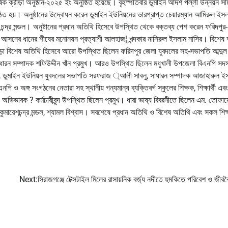
ষিক ক্রীড়া অনুষ্ঠান-২০২৫ ইং অনুষ্ঠিত হয়েছে। বৃহস্পতিবার ডুমাইন আদর্শ পল্লী উন্নয়ন স
ঠিত হয়। অনুষ্ঠানের উদ্বোধন করেন ডুমাইন ইউনিয়নের ভারপ্রাপ্ত চেয়ারম্যান আমিরুল ইস
ষ চন্দ্র মন্ডল। অনুষ্টানের প্রধান অতিথি হিসেবে উপস্থিত থেকে বক্তব্য পেশ করেন ফরিদপুর
১ আসনের ধানের শীষের মনোনয়ন প্রত্যাশী আলহাজ¦ খন্দকার নাসিরুল ইসলাম নাসির। বিশেষ
ছাড়া বিশেষ অতিথি হিসেবে আরো উপস্থিত ছিলেন ফরিদপুর জেলা যুবদলের সহ-সভাপতি আব্দু
সাধারন সম্পাদক শফিউদ্দীন খাঁন প্রমুখ। আরও উপস্থিত ছিলেন মধুখালী উপজেলা বিএনপি সদস
রাদ, ডুমাইন ইউনিয়ন যুবদলের সভাপতি সরফরাজ ্আলী সাবলু, সাধারন সম্পাদক আজাহারুল ই
ি ও অঙ্গ সংগঠনের নেতারা সহ স্থানীয় গন্যমান্য ব্যক্তিবর্গ স্কুলের শিক্ষক, শিক্ষার্থী এবং
ভিভাবক ? কর্মচারীবৃন্দ উপস্থিত ছিলেন প্রমুখ। ধারা ভাষ্য বিবরনীতে ছিলেন এম. তোফায
 কুমারেশচন্দ্র মন্ডল, শ্যামল বিশ্বাস। সবশেষে প্রধান অতিথি ও বিশেষ অতিথি এবং সকল শিক
Next:
সিরাজগঞ্জে টেক্সটাইল মিলের রাসায়নিক বর্জ্য নদীতে হুমকিতে পরিবেশ ও জীববৈচ