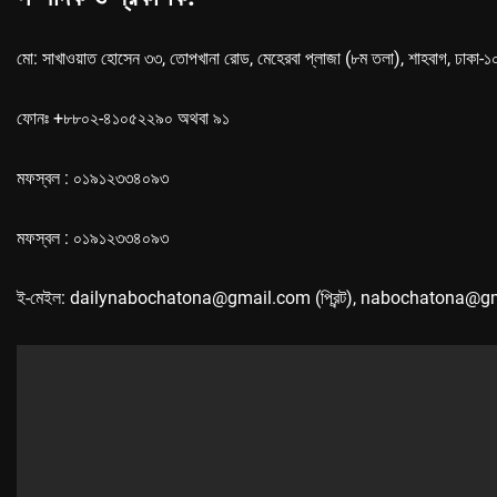
মো: সাখাওয়াত হোসেন ৩৩, তোপখানা রোড, মেহেরবা প্লাজা (৮ম তলা), শাহবাগ, ঢাকা-
ফোনঃ +৮৮০২-৪১০৫২২৯০ অথবা ৯১
মফস্বল : ০১৯১২৩৩৪০৯৩
মফস্বল : ০১৯১২৩৩৪০৯৩
ই-মেইল: dailynabochatona@gmail.com (প্রিন্ট), nabochatona@g