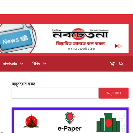
সাক্ষাৎকার
বিবিধ
অনুসন্ধান করুন
অনুসন্ধান