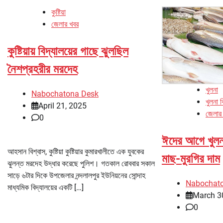
কুষ্টিয়া
জেলার খবর
কুষ্টিয়ায় বিদ্যালয়ের গাছে ঝুলছিল
নৈশপ্রহরীর মরদেহ
খুলনা
Nabochatona Desk
খুলনা 
April 21, 2025
জেলার
0
ঈদের আগে খুলনা
আহসান বিশ্বাস, কুষ্টিয়া কুষ্টিয়ার কুমারখালীতে এক যুবকের
মাছ-মুরগির দাম
ঝুলন্ত মরদেহ উদ্ধার করেছে পুলিশ। গতকাল রোববার সকাল
সাড়ে ৬টার দিকে উপজেলার নন্দলালপুর ইউনিয়নের সোন্দাহ
Nabochat
মাধ্যমিক বিদ্যালয়ের একটি […]
March 3
0