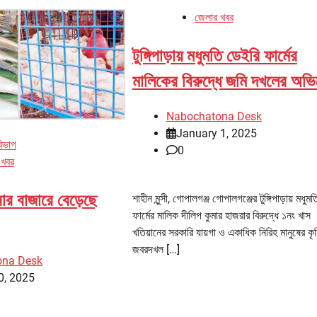
জেলার খবর
টুঙ্গিপাড়ায় মধুমতি ডেইরি ফার্মের
মালিকের বিরুদ্ধে জমি দখলের অভ
Nabochatona Desk
January 1, 2025
বিভাগ
0
 খবর
র বাজারে বেড়েছে
শাহীন মুন্সী, গোপালগঞ্জ গোপালগঞ্জের টুঙ্গিপাড়ায় মধুম
ফার্মের মালিক দীলিপ কুমার হাজরার বিরুদ্ধে ১নং খাস
খতিয়ানের সরকারি যায়গা ও একাধিক নিরিহ মানুষের কৃ
জবরদখল […]
ona Desk
0, 2025