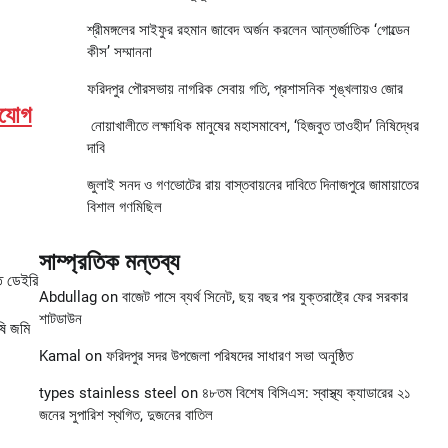
শ্রীমঙ্গলের সাইফুর রহমান জাবেদ অর্জন করলেন আন্তর্জাতিক ‘গোল্ডেন
কীস’ সম্মাননা
ফরিদপুর পৌরসভায় নাগরিক সেবায় গতি, প্রশাসনিক শৃঙ্খলায়ও জোর
িযোগ
নোয়াখালীতে লক্ষাধিক মানুষের মহাসমাবেশ, ‘হিজবুত তাওহীদ’ নিষিদ্ধের
দাবি
জুলাই সনদ ও গণভোটের রায় বাস্তবায়নের দাবিতে দিনাজপুরে জামায়াতের
বিশাল গণমিছিল
সাম্প্রতিক মন্তব্য
তি ডেইরি
Abdullag
on
বাজেট পাসে ব্যর্থ সিনেট, ছয় বছর পর যুক্তরাষ্ট্রে ফের সরকার
শাটডাউন
ষি জমি
Kamal
on
ফরিদপুর সদর উপজেলা পরিষদের সাধারণ সভা অনুষ্ঠিত
types stainless steel
on
৪৮তম বিশেষ বিসিএস: স্বাস্থ্য ক্যাডারের ২১
জনের সুপারিশ স্থগিত, দুজনের বাতিল