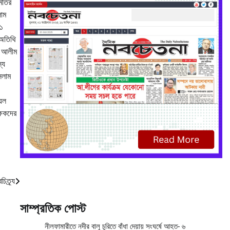
মিতির
লাম
-১
 অতিথি
ল আলীম
্য
সলাম
়েল
্ষকদের
িত্র্য
সাম্প্রতিক পোস্ট
নীলফামারীতে নদীর বালু চুরিতে বাঁধা দেয়ায় সংঘর্ষে আহত- ৬