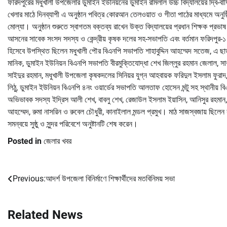
ফরিদপুরের মধুখালী উপজেলার ডুমাইন ইউনিয়নের ডুমাইন রামলাল উচ্চ বিদ্যালয়ের দ্বি-বার্
খেলার মাঠে দিনব্যাপী এ অনুষ্ঠান পবিত্র কোরআন তেলওয়াত ও গীতা পাঠের মাধ্যমে অনুষ্
মোল্যা। অনুষ্ঠান শুরুতে স্বাগতম বক্তব্য রাখেন উক্ত বিদ্যালয়ের প্রধান শিক্ষক প্রভা
আসনের সাবেক সংসদ সদস্য ও কেন্দ্রীয় কৃষক দলের সহ-সভাপতি এবং বর্তমান ফরিদপুর-
হিসেবে উপস্থিত ছিলেন মধুখালী পৌর বিএনপি সভাপতি শাহাবুদ্দিন আহম্মেদ সতেজ, এ 
মানিক, ডুমাইন ইউনিয়ন বিএনপি সভাপতি বীরমুক্তিযোদ্ধা শেখ জিল্লুর রহমান জেলাল, 
সাইদুর রহমান, মধুখালী উপজেলা কৃষকদলের সিনিয়র যুগ্ন আহবায়ক ফরিদুল ইসলাম ফু
লিঠু, ডুমাইন ইউনিয়ন বিএনপি ৪নং ওয়ার্ডের সভাপতি আলতাফ হোসেন মন্টু সহ স্থানীয় বিএনপ
অভিভাবক সদস্য ইদ্রিস আলী শেখ, বাবলু শেখ, রেজাউল ইসলাম ইয়াসিন, আনিসুর রহমান, অ
আহম্মেদ, রুমা নাসরিন ও রুবেল চৌধুরী, কানাইলাল মন্ডল প্রমুখ। মাঠ সাজস্বজায় ছিলেন
সমন্বয়ে সুষ্ঠু ও সুন্দর পরিবেশে অনুষ্টানটি শেষ করেন।
Posted in
জেলার খবর
Previous:
আদর্শ উপজেলা বিনির্মাণে শিক্ষার্থীদের মতবিনিময় সভা
Post
navigation
Related News