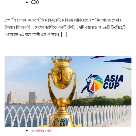
0
স্পোর্টস ডেস্ক আন্তর্জাতিক ক্রিকেটকে বিদায় জানিয়েছেন পাকিস্তানের পেসার
উসমান শিনওয়ারি। দেশের জার্সিতে একটি টেস্ট, ১৭টি ওয়ানডে ও ১৬টি টি-টোয়েন্টি
খেলেছেন ৩১ বছর বয়সী এই পেসার। […]
অন্যান্য খেলা