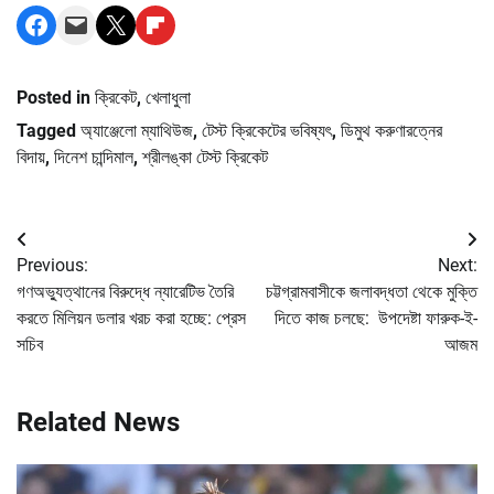
Share on Facebook
Email this Page
Share on X
Share on Flipboard
Posted in
ক্রিকেট
,
খেলাধুলা
Tagged
অ্যাঞ্জেলো ম্যাথিউজ
,
টেস্ট ক্রিকেটের ভবিষ্যৎ
,
ডিমুথ করুণারত্নের
বিদায়
,
দিনেশ চান্দিমাল
,
শ্রীলঙ্কা টেস্ট ক্রিকেট
Post
Previous:
Next:
navigation
গণঅভ্যুত্থানের বিরুদ্ধে ন্যারেটিভ তৈরি
চট্টগ্রামবাসীকে জলাবদ্ধতা থেকে মুক্তি
করতে মিলিয়ন ডলার খরচ করা হচ্ছে: প্রেস
দিতে কাজ চলছে: উপদেষ্টা ফারুক-ই-
সচিব
আজম
Related News