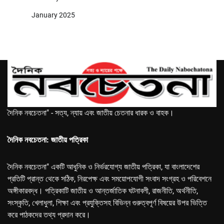
January 2025
দৈনিক নবচেতনা" - সত্য, ন্যায় এবং জাতীয় চেতনার ধারক ও বাহক।
দৈনিক নবচেতনা: জাতীয় পত্রিকা
দৈনিক নবচেতনা" একটি আধুনিক ও নির্ভরযোগ্য জাতীয় পত্রিকা, যা বাংলাদেশের
প্রতিটি প্রান্ত থেকে সঠিক, নিরপেক্ষ এবং সময়োপযোগী সংবাদ সংগ্রহ ও পরিবেশনে
অঙ্গীকারবদ্ধ। পত্রিকাটি জাতীয় ও আন্তর্জাতিক ঘটনাবলী, রাজনীতি, অর্থনীতি,
সংস্কৃতি, খেলাধুলা, শিক্ষা এবং প্রযুক্তিসহ বিভিন্ন গুরুত্বপূর্ণ বিষয়ের উপর ভিত্তি
করে পাঠকদের তথ্য প্রদান করে।