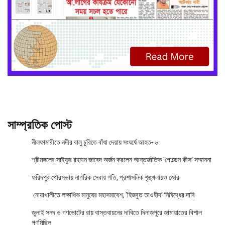
সাম্প্রতিক পোস্ট
নীলফামারীতে নদীর বালু চুরিতে বাঁধা দেয়ায় সংঘর্ষে আহত- ৬
শ্রীমঙ্গলের সাইফুর রহমান জাবেদ অর্জন করলেন আন্তর্জাতিক ‘গোল্ডেন কীস’ সম্মাননা
ফরিদপুর পৌরসভায় নাগরিক সেবায় গতি, প্রশাসনিক শৃঙ্খলায়ও জোর
নোয়াখালীতে লক্ষাধিক মানুষের মহাসমাবেশ, ‘হিজবুত তাওহীদ’ নিষিদ্ধের দাবি
জুলাই সনদ ও গণভোটের রায় বাস্তবায়নের দাবিতে দিনাজপুরে জামায়াতের বিশাল
গণমিছিল