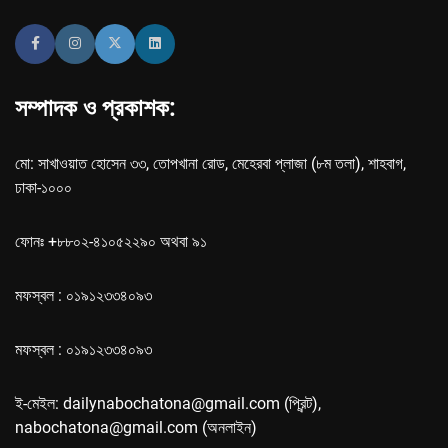
সম্পাদক ও প্রকাশক:
মো: সাখাওয়াত হোসেন ৩৩, তোপখানা রোড, মেহেরবা প্লাজা (৮ম তলা), শাহবাগ,
ঢাকা-১০০০
ফোনঃ +৮৮০২-৪১০৫২২৯০ অথবা ৯১
মফস্বল : ০১৯১২৩৩৪০৯৩
মফস্বল : ০১৯১২৩৩৪০৯৩
ই-মেইল: dailynabochatona@gmail.com (প্রিন্ট),
nabochatona@gmail.com (অনলাইন)