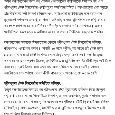
ডিমুথ করুণারত্নের বিদায় শুধু একজন খেলোয়াড়ের ক্যারিয়ারের সমাপ্তি নয়, এটি
শ্রীলঙ্কার টেস্ট ক্রিকেটের একটি যুগের সমাপ্তির ইঙ্গিত। করুণারত্নের শেষ ম্যাচে
তার দীর্ঘদিনের সঙ্গী দিনেশ চান্দিমাল এবং অ্যাঞ্জেলো ম্যাথিউজের সঙ্গে আবেগঘন
মুহূর্তগুলো দর্শকদের হৃদয় ছুঁয়ে গেছে। মাঠ ছাড়ার সময় চান্দিমাল তাকে জড়িয়ে ধরে
আবেগ প্রকাশ করেন, যা স্টেডিয়ামে উপস্থিত হাজারো দর্শক দেখেছেন। এরপর
ম্যাথিউজও করুণারত্নকে আলিঙ্গন করেন, যা তাদের দীর্ঘদিনের বন্ধুত্বের প্রতীক।
করুণারত্নের অবসরের সিদ্ধান্তের পেছনে শ্রীলঙ্কার টেস্ট ক্রিকেটের ভবিষ্যৎ
পরিকল্পনাও একটি বড় কারণ। আগামী ১৫ মাসে শ্রীলঙ্কার মাত্র দুটি টেস্ট ম্যাচ
রয়েছে, যা তার মতো টেস্ট বিশেষজ্ঞ খেলোয়াড়ের জন্য যথেষ্ট নয়। করুণারত্নের
অবসরের পর এখন প্রশ্ন উঠেছে, ম্যাথিউজ এবং চান্দিমাল কতদিন টেস্ট ক্রিকেটে টিকে
থাকবেন। ম্যাথিউজের বয়স এখন ৩৬, এবং চান্দিমাল ৩৪ বছর বয়সী। তাদের
ক্যারিয়ারের শেষ পর্যায়ে এসে প্রতিটি রানের মূল্য আগের চেয়ে অনেক বেশি।
শ্রীলঙ্কার টেস্ট ক্রিকেটের অনিশ্চিত ভবিষ্যৎ
ডিমুথ করুণারত্নের বিদায়ের পর শ্রীলঙ্কার টেস্ট ক্রিকেটের ভবিষ্যৎ নিয়ে উদ্বেগ
বাড়ছে। ২০১০ সালের দিকে টিএম দিলশান, মাহেলা জয়াবর্ধনে, কুমার সাঙ্গাকারা এবং
রঙ্গনা হেরাথের মতো খেলোয়াড়দের অবসরের পর শ্রীলঙ্কা টেস্ট ক্রিকেটে ধারাবাহিকতা
হারিয়েছিল। এখন করুণারত্ন, ম্যাথিউজ এবং চান্দিমালের প্রজন্মের বিদায়ের পর কী
হবে, তা নিয়ে ক্রিকেট ভক্তরা চিন্তিত।