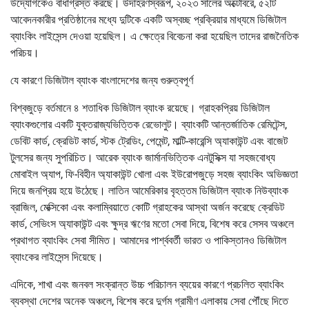
উদ্যোগকেও বাধাগ্রস্ত করছে। উদাহরণস্বরূপ, ২০২৩ সালের অক্টোবরে, ৫২টি
আবেদনকারীর প্রতিষ্ঠানের মধ্যে দুটিকে একটি অস্বচ্ছ প্রক্রিয়ার মাধ্যমে ডিজিটাল
ব্যাংকিং লাইসেন্স দেওয়া হয়েছিল। এ ক্ষেত্রে বিবেচনা করা হয়েছিল তাদের রাজনৈতিক
পরিচয়।
যে কারণে ডিজিটাল ব্যাংক বাংলাদেশের জন্য গুরুত্বপূর্ণ
বিশ্বজুড়ে বর্তমানে ৪ শতাধিক ডিজিটাল ব্যাংক রয়েছে। গ্রাহকপ্রিয় ডিজিটাল
ব্যাংকগুলোর একটি যুক্তরাজ্যভিত্তিক রেভোলুট। ব্যাংকটি আন্তর্জাতিক রেমিটেন্স,
ডেবিট কার্ড, ক্রেডিট কার্ড, স্টক ট্রেডিং, পেমেন্ট, মাল্টি-কারেন্সি অ্যাকাউন্ট এবং বাজেট
টুলসের জন্য সুপরিচিত। আরেক ব্যাংক জার্মানভিত্তিক এনটুসিক্স যা সহজবোধ্য
মোবাইল অ্যাপ, ফি-বিহীন অ্যাকাউন্ট খোলা এবং ইউরোপজুড়ে সহজ ব্যাংকিং অভিজ্ঞতা
দিয়ে জনপ্রিয় হয়ে উঠেছে। লাতিন আমেরিকার বৃহত্তম ডিজিটাল ব্যাংক নিউব্যাংক
ব্রাজিল, মেক্সিকো এবং কলাম্বিয়াতে কোটি গ্রাহকের আস্থা অর্জন করেছে ক্রেডিট
কার্ড, সেভিংস অ্যাকাউন্ট এবং ক্ষুদ্র ঋণের মতো সেবা দিয়ে, বিশেষ করে সেসব অঞ্চলে
প্রথাগত ব্যাংকিং সেবা সীমিত। আমাদের পার্শ্ববর্তী ভারত ও পাকিস্তানও ডিজিটাল
ব্যাংকের লাইসেন্স দিয়েছে।
এদিকে, শাখা এবং জনবল সংক্রান্ত উচ্চ পরিচালন ব্যয়ের কারণে প্রচলিত ব্যাংকিং
ব্যবস্থা দেশের অনেক অঞ্চলে, বিশেষ করে দুর্গম গ্রামীণ এলাকায় সেবা পৌঁছে দিতে