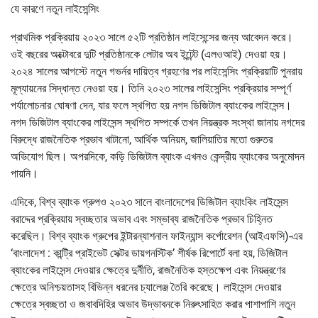
যে কারণে নতুন লাইসেন্সিং
প্রাথমিক প্রক্রিয়ায় ২০২৩ সালে ৫২টি প্রতিষ্ঠান লাইসেন্সের জন্য আবেদন করে।
ওই বছরের অক্টোবরে দুটি প্রতিষ্ঠানকে লেটার অব ইন্টেন্ট (এলওআই) দেওয়া হয়।
২০২৪ সালের আগস্টে নতুন গভর্নর দায়িত্ব গ্রহণের পর লাইসেন্সিং প্রক্রিয়াটি পুনরায়
মূল্যায়নের সিদ্ধান্ত নেওয়া হয়। তিনি ২০২৩ সালের লাইসেন্সিং প্রক্রিয়ার সম্পূর্ণ
পর্যালোচনার ঘোষণা দেন, যার ফলে স্থগিত হয় নগদ ডিজিটাল ব্যাংকের লাইসেন্স।
নগদ ডিজিটাল ব্যাংকের লাইসেন্স স্থগিত সম্পর্কে তখন নিয়ন্ত্রক সংস্থা জানায় নগদের
বিরুদ্ধে রাজনৈতিক প্রভাব খাটানো, আর্থিক অনিয়ম, জালিয়াতির মতো গুরুতর
অভিযোগ ছিল। অপরদিকে, কড়ি ডিজিটাল ব্যাংক এখনও কেন্দ্রীয় ব্যাংকের অনুমোদন
পায়নি।
এদিকে, বিশ্ব ব্যাংক গ্রুপও ২০২৩ সালে বাংলাদেশের ডিজিটাল ব্যাংকিং লাইসেন্স
বরাদ্দের প্রক্রিয়ায় স্বচ্ছতার অভাব এবং সম্ভাব্য রাজনৈতিক প্রভাব চিহ্নিত
করেছিল। বিশ্ব ব্যাংক গ্রুপের ইন্টারন্যাশনাল ফাইন্যান্স কর্পোরেশন (আইএফসি)-এর
‘বাংলাদেশ : কান্ট্রি প্রাইভেট সেক্টর ডায়গনস্টিক’ শীর্ষক রিপোর্টে বলা হয়, ডিজিটাল
ব্যাংকের লাইসেন্স দেওয়ার ক্ষেত্রে দুর্নীতি, রাজনৈতিক হস্তক্ষেপ এবং নিয়ন্ত্রণের
ক্ষেত্রে অনিশ্চয়তাসহ বিভিন্ন ধরনের চ্যালেঞ্জ তৈরি করেছে। লাইসেন্স দেওয়ার
ক্ষেত্রে স্বচ্ছতা ও জবাবদিহির অভাব উদ্ভাবনকে নিরুৎসাহিত করার পাশাপাশি নতুন