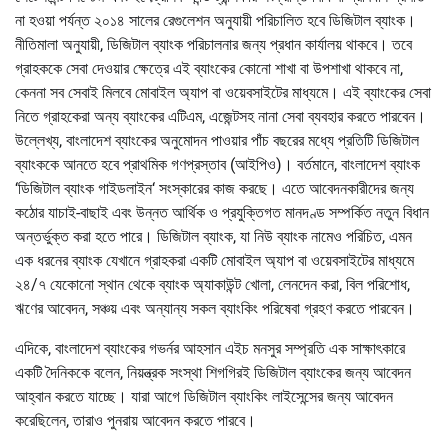
না হওয়া পর্যন্ত ২০১৪ সালের রেগুলেশন অনুযায়ী পরিচালিত হবে ডিজিটাল ব্যাংক।
নীতিমালা অনুযায়ী, ডিজিটাল ব্যাংক পরিচালনার জন্য প্রধান কার্যালয় থাকবে। তবে
গ্রাহককে সেবা দেওয়ার ক্ষেত্রে এই ব্যাংকের কোনো শাখা বা উপশাখা থাকবে না,
কেননা সব সেবাই মিলবে মোবাইল অ্যাপ বা ওয়েবসাইটের মাধ্যমে। এই ব্যাংকের সেবা
নিতে গ্রাহকেরা অন্য ব্যাংকের এটিএম, এজেন্টসহ নানা সেবা ব্যবহার করতে পারবেন।
উল্লেখ্য, বাংলাদেশ ব্যাংকের অনুমোদন পাওয়ার পাঁচ বছরের মধ্যে প্রতিটি ডিজিটাল
ব্যাংককে আনতে হবে প্রাথমিক গণপ্রস্তাব (আইপিও)। বর্তমানে, বাংলাদেশ ব্যাংক
‘ডিজিটাল ব্যাংক গাইডলাইন‘ সংস্কারের কাজ করছে। এতে আবেদনকারীদের জন্য
কঠোর যাচাই-বাছাই এবং উন্নত আর্থিক ও প্রযুক্তিগত মানদণ্ড সম্পর্কিত নতুন বিধান
অন্তর্ভুক্ত করা হতে পারে। ডিজিটাল ব্যাংক, যা নিউ ব্যাংক নামেও পরিচিত, এমন
এক ধরনের ব্যাংক যেখানে গ্রাহকরা একটি মোবাইল অ্যাপ বা ওয়েবসাইটের মাধ্যমে
২৪/৭ যেকোনো স্থান থেকে ব্যাংক অ্যাকাউন্ট খোলা, লেনদেন করা, বিল পরিশোধ,
ঋণের আবেদন, সঞ্চয় এবং অন্যান্য সকল ব্যাংকিং পরিষেবা গ্রহণ করতে পারবেন।
এদিকে, বাংলাদেশ ব্যাংকের গভর্নর আহসান এইচ মনসুর সম্প্রতি এক সাক্ষাৎকারে
একটি দৈনিককে বলেন, নিয়ন্ত্রক সংস্থা শিগগিরই ডিজিটাল ব্যাংকের জন্য আবেদন
আহ্বান করতে যাচ্ছে। যারা আগে ডিজিটাল ব্যাংকিং লাইসেন্সের জন্য আবেদন
করেছিলেন, তারাও পুনরায় আবেদন করতে পারবে।