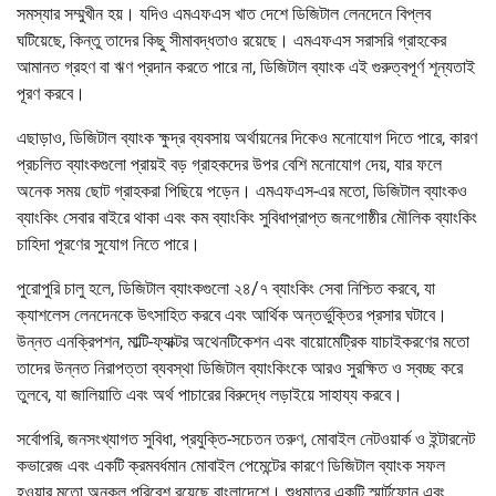
সমস্যার সম্মুখীন হয়। যদিও এমএফএস খাত দেশে ডিজিটাল লেনদেনে বিপ্লব
ঘটিয়েছে, কিন্তু তাদের কিছু সীমাবদ্ধতাও রয়েছে। এমএফএস সরাসরি গ্রাহকের
আমানত গ্রহণ বা ঋণ প্রদান করতে পারে না, ডিজিটাল ব্যাংক এই গুরুত্বপূর্ণ শূন্যতাই
পূরণ করবে।
এছাড়াও, ডিজিটাল ব্যাংক ক্ষুদ্র ব্যবসায় অর্থায়নের দিকেও মনোযোগ দিতে পারে, কারণ
প্রচলিত ব্যাংকগুলো প্রায়ই বড় গ্রাহকদের উপর বেশি মনোযোগ দেয়, যার ফলে
অনেক সময় ছোট গ্রাহকরা পিছিয়ে পড়েন। এমএফএস-এর মতো, ডিজিটাল ব্যাংকও
ব্যাংকিং সেবার বাইরে থাকা এবং কম ব্যাংকিং সুবিধাপ্রাপ্ত জনগোষ্ঠীর মৌলিক ব্যাংকিং
চাহিদা পূরণের সুযোগ নিতে পারে।
পুরোপুরি চালু হলে, ডিজিটাল ব্যাংকগুলো ২৪/৭ ব্যাংকিং সেবা নিশ্চিত করবে, যা
ক্যাশলেস লেনদেনকে উৎসাহিত করবে এবং আর্থিক অন্তর্ভুক্তির প্রসার ঘটাবে।
উন্নত এনক্রিপশন, মাল্টি-ফ্যাক্টর অথেনটিকেশন এবং বায়োমেট্রিক যাচাইকরণের মতো
তাদের উন্নত নিরাপত্তা ব্যবস্থা ডিজিটাল ব্যাংকিংকে আরও সুরক্ষিত ও স্বচ্ছ করে
তুলবে, যা জালিয়াতি এবং অর্থ পাচারের বিরুদ্ধে লড়াইয়ে সাহায্য করবে।
সর্বোপরি, জনসংখ্যাগত সুবিধা, প্রযুক্তি-সচেতন তরুণ, মোবাইল নেটওয়ার্ক ও ইন্টারনেট
কভারেজ এবং একটি ক্রমবর্ধমান মোবাইল পেমেন্টের কারণে ডিজিটাল ব্যাংক সফল
হওয়ার মতো অনুকূল পরিবেশ রয়েছে বাংলাদেশে। শুধুমাত্র একটি স্মার্টফোন এবং