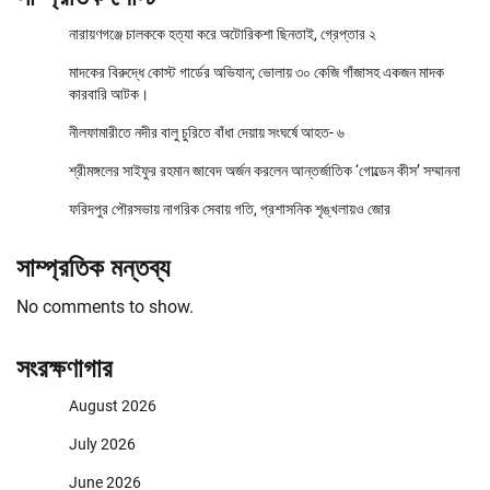
নারায়ণগঞ্জে চালককে হত্যা করে অটোরিকশা ছিনতাই, গ্রেপ্তার ২
মাদকের বিরুদ্ধে কোস্ট গার্ডের অভিযান; ভোলায় ৩০ কেজি গাঁজাসহ একজন মাদক
কারবারি আটক।
নীলফামারীতে নদীর বালু চুরিতে বাঁধা দেয়ায় সংঘর্ষে আহত- ৬
শ্রীমঙ্গলের সাইফুর রহমান জাবেদ অর্জন করলেন আন্তর্জাতিক ‘গোল্ডেন কীস’ সম্মাননা
ফরিদপুর পৌরসভায় নাগরিক সেবায় গতি, প্রশাসনিক শৃঙ্খলায়ও জোর
সাম্প্রতিক মন্তব্য
No comments to show.
সংরক্ষণাগার
August 2026
July 2026
June 2026