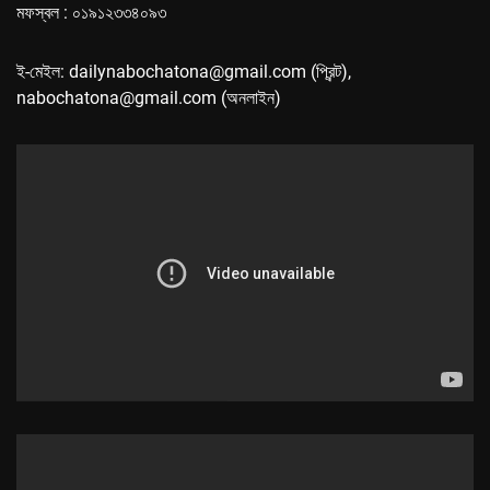
মফস্বল : ০১৯১২৩৩৪০৯৩
ই-মেইল: dailynabochatona@gmail.com (প্রিন্ট),
nabochatona@gmail.com (অনলাইন)