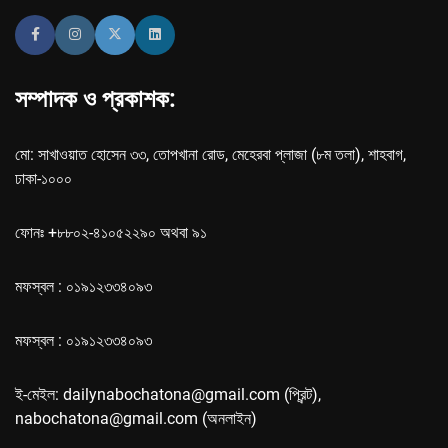
সম্পাদক ও প্রকাশক:
মো: সাখাওয়াত হোসেন ৩৩, তোপখানা রোড, মেহেরবা প্লাজা (৮ম তলা), শাহবাগ,
ঢাকা-১০০০
ফোনঃ +৮৮০২-৪১০৫২২৯০ অথবা ৯১
মফস্বল : ০১৯১২৩৩৪০৯৩
মফস্বল : ০১৯১২৩৩৪০৯৩
ই-মেইল: dailynabochatona@gmail.com (প্রিন্ট),
nabochatona@gmail.com (অনলাইন)