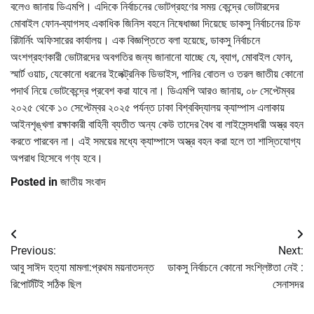
বলেও জানায় ডিএমপি। এদিকে নির্বাচনের ভোটগ্রহণের সময় কেন্দ্রে ভোটারদের
মোবাইল ফোন-ব্যাগসহ একাধিক জিনিস বহনে নিষেধাজ্ঞা দিয়েছে ডাকসু নির্বাচনের চিফ
রিটার্নিং অফিসারের কার্যালয়। এক বিজ্ঞপ্তিতে বলা হয়েছে, ডাকসু নির্বাচনে
অংশগ্রহণকারী ভোটারদের অবগতির জন্য জানানো যাচ্ছে যে, ব্যাগ, মোবাইল ফোন,
স্মার্ট ওয়াচ, যেকোনো ধরনের ইলেক্ট্রনিক ডিভাইস, পানির বোতল ও তরল জাতীয় কোনো
পদার্থ নিয়ে ভোটকেন্দ্রে প্রবেশ করা যাবে না। ডিএমপি আরও জানায়, ০৮ সেপ্টেম্বর
২০২৫ থেকে ১০ সেপ্টেম্বর ২০২৫ পর্যন্ত ঢাকা বিশ্ববিদ্যালয় ক্যাম্পাস এলাকায়
আইনশৃঙ্খলা রক্ষাকারী বাহিনী ব্যতীত অন্য কেউ তাদের বৈধ বা লাইসেন্সধারী অস্ত্র বহন
করতে পারবেন না। এই সময়ের মধ্যে ক্যাম্পাসে অস্ত্র বহন করা হলে তা শাস্তিযোগ্য
অপরাধ হিসেবে গণ্য হবে।
Posted in
জাতীয় সংবাদ
Post
Previous:
Next:
navigation
আবু সাঈদ হত্যা মামলা:প্রথম ময়নাতদন্ত
ডাকসু নির্বাচনে কোনো সংশ্লিষ্টতা নেই :
রিপোর্টটিই সঠিক ছিল
সেনাসদর