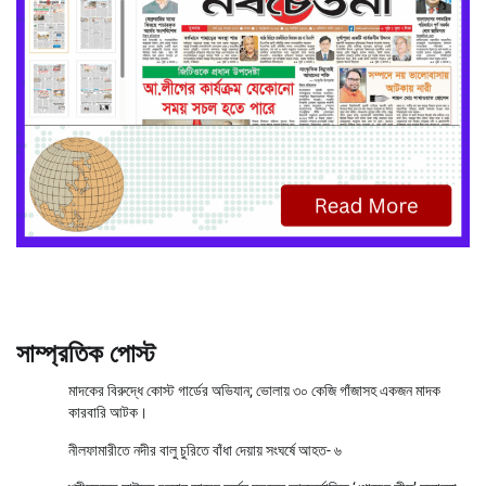
সাম্প্রতিক পোস্ট
মাদকের বিরুদ্ধে কোস্ট গার্ডের অভিযান; ভোলায় ৩০ কেজি গাঁজাসহ একজন মাদক
কারবারি আটক।
নীলফামারীতে নদীর বালু চুরিতে বাঁধা দেয়ায় সংঘর্ষে আহত- ৬