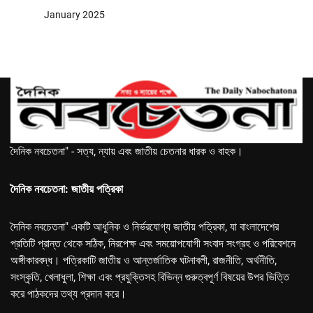
January 2025
দৈনিক নবচেতনা" - সত্য, ন্যায় এবং জাতীয় চেতনার ধারক ও বাহক।
দৈনিক নবচেতনা: জাতীয় পত্রিকা
দৈনিক নবচেতনা" একটি আধুনিক ও নির্ভরযোগ্য জাতীয় পত্রিকা, যা বাংলাদেশের
প্রতিটি প্রান্ত থেকে সঠিক, নিরপেক্ষ এবং সময়োপযোগী সংবাদ সংগ্রহ ও পরিবেশনে
অঙ্গীকারবদ্ধ। পত্রিকাটি জাতীয় ও আন্তর্জাতিক ঘটনাবলী, রাজনীতি, অর্থনীতি,
সংস্কৃতি, খেলাধুলা, শিক্ষা এবং প্রযুক্তিসহ বিভিন্ন গুরুত্বপূর্ণ বিষয়ের উপর ভিত্তি
করে পাঠকদের তথ্য প্রদান করে।