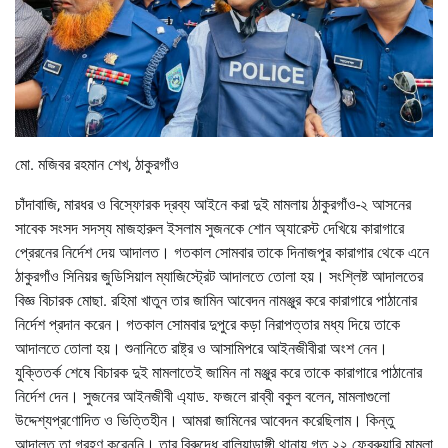
মো. মজিবর রহমান শেখ, ঠাকুরগাঁও
চাঁদাবাজি, মারধর ও বিস্ফোরক দ্রব্য আইনে করা দুই মামলায় ঠাকুরগাঁও-২ আসনের
সাবেক সংসদ সদস্য মাজহারুল ইসলাম সুজনকে শোন অ্যারেস্ট দেখিয়ে কারাগারে
প্রেরনের নির্দেশ দেয় আদালত। গতকাল সোমবার তাকে দিনাজপুর কারাগার থেকে এনে
ঠাকুরগাঁও সিনিয়র জুডিসিয়াল ম্যাজিস্ট্রেট আদালতে তোলা হয়। সংশ্লিষ্ট আদালতের
বিজ্ঞ বিচারক মোছা. রহিমা খাতুন তার জামিন আবেদন নামঞ্জুর করে কারাগারে পাঠানোর
নির্দেশ প্রদান করেন। গতকাল সোমবার দুপুরে কড়া নিরাপত্তার মধ্য দিয়ে তাকে
আদালতে তোলা হয়। শুনানিতে রাষ্ট্র ও আসামিপরে আইনজীবীরা অংশ নেন।
যুক্তিতর্ক শেষে বিচারক দুই মামলাতেই জামিন না মঞ্জুর করে তাকে কারাগারে পাঠানোর
নির্দেশ দেন। সুজনের আইনজীবী এ্যাড. ফজলে রাব্বী বকুল বলেন, মামলাগুলো
উদ্দেশ্যপ্রণোদিত ও ভিত্তিহীন। আমরা জামিনের আবেদন করেছিলাম। কিন্তু
আদালত তা গ্রহণ করেননি। তার বিরুদ্ধে বালিয়াডাঙ্গী থানায় গত ২২ ফেব্রুয়ারি মামলা