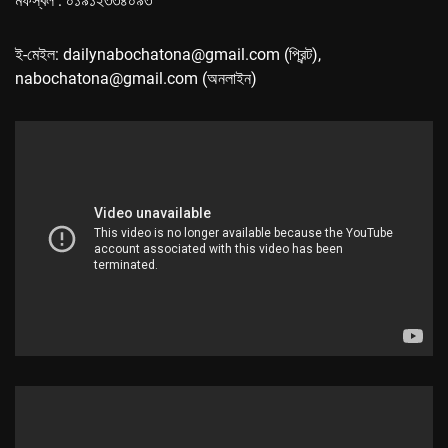
মফস্বল : ০১৯১২৩৩৪০৯৩
ই-মেইল: dailynabochatona@gmail.com (প্রিন্ট),
nabochatona@gmail.com (অনলাইন)