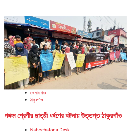
জেলার খবর
ঠাকুরগাঁও
পঞ্চম শ্রেণীর ছাত্রী ধর্ষণের ঘটনায় উত্তপ্ত ঠাকুরগাঁও
Nabochatona Desk