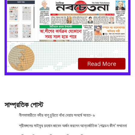
সাম্প্রতিক পোস্ট
নীলফামারীতে নদীর বালু চুরিতে বাঁধা দেয়ায় সংঘর্ষে আহত- ৬
শ্রীমঙ্গলের সাইফুর রহমান জাবেদ অর্জন করলেন আন্তর্জাতিক ‘গোল্ডেন কীস’ সম্মাননা