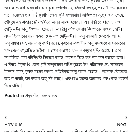
বিভাগ কোন উদ্যোগ নেয়নি সংরক্ষণে। তাই উপায় না পেয়ে কৃষকরা এখন দিশেহারা।
তবে অভিযোগ অস্বীকার করে কৃষি বিভাগের এই কর্মকর্তা বলছেন, পরামর্শ দিয়ে কৃষকের
পাশে রয়েছেন তারা। ঠাকুরগাঁও জেলা কৃষি সম্প্রসারণ অধিদপ্তর সূত্রে জানা গেছে,
মৌসুমে ২৭ হাজার হেক্টর জমিতে আলুর আবাদ হয়েছে। এর বিপরীতে সাড়ে ৮ লাখ
মেট্রিক টন আলু উৎপাদন হয়েছে। আর ঠাকুরগাঁও জেলায় হিমাগারের সংখ্যা ১৭টি।
এসব হিমাগারের ধারণ ক্ষমতা দেড় লাখ মেট্রিকটন। আলু ব্যবসায়ী মোরশেদ আলম,
আবু রায়হান সহ অনেক ব্যবসায়ী বলেন, কৃষকের উৎপাদিত আলু সংরক্ষণে বা সরকারের
পক্ষ থেকে রপ্তানিতে ভূমিকা না রাখার কারণেই এমন অবস্থার সৃস্টি হয়েছে। তবে
আগামীতে এমন পরিস্থিতি নিরসনে কার্যত পদক্ষেপ নিতে হবে বলে মনে করছেন তারা।
এ বিষয়ে ঠাকুরগাঁও জেলা কৃষি সম্প্রসারণ অধিদপ্তরের উপ-পরিচালক মো. মাজেদুল
ইসলাম বলেন, কৃষক লাভের আশায় অতিরিক্ত আলু আবাদ করেছে। অনেকে স্টোরেজে
জায়গা পায়নি, যার কারণে আলু নষ্ট হচ্ছে। এরপরেও আমরা আমাদের পক্ষ থেকে পরামর্শ
দিয়ে যাচ্ছি।
Posted in
ঠাকুরগাঁও
,
জেলার খবর
Post
Previous:
Next:
navigation
কলাপাড়ায় দিন দুপুরে ৮ ভড়ি স্বর্ণালংকার
ফেনী জেলা পুলিশের মাসিক কল্যাণ সভা