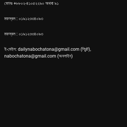
ফোনঃ +৮৮০২-৪১০৫২২৯০ অথবা ৯১
মফস্বল : ০১৯১২৩৩৪০৯৩
মফস্বল : ০১৯১২৩৩৪০৯৩
ই-মেইল: dailynabochatona@gmail.com (প্রিন্ট),
nabochatona@gmail.com (অনলাইন)