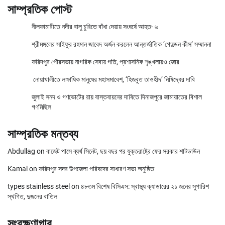
সাম্প্রতিক পোস্ট
নীলফামারীতে নদীর বালু চুরিতে বাঁধা দেয়ায় সংঘর্ষে আহত- ৬
শ্রীমঙ্গলের সাইফুর রহমান জাবেদ অর্জন করলেন আন্তর্জাতিক ‘গোল্ডেন কীস’ সম্মাননা
ফরিদপুর পৌরসভায় নাগরিক সেবায় গতি, প্রশাসনিক শৃঙ্খলায়ও জোর
নোয়াখালীতে লক্ষাধিক মানুষের মহাসমাবেশ, ‘হিজবুত তাওহীদ’ নিষিদ্ধের দাবি
জুলাই সনদ ও গণভোটের রায় বাস্তবায়নের দাবিতে দিনাজপুরে জামায়াতের বিশাল
গণমিছিল
সাম্প্রতিক মন্তব্য
Abdullag
on
বাজেট পাসে ব্যর্থ সিনেট, ছয় বছর পর যুক্তরাষ্ট্রে ফের সরকার শাটডাউন
Kamal
on
ফরিদপুর সদর উপজেলা পরিষদের সাধারণ সভা অনুষ্ঠিত
types stainless steel
on
৪৮তম বিশেষ বিসিএস: স্বাস্থ্য ক্যাডারের ২১ জনের সুপারিশ
স্থগিত, দুজনের বাতিল
সংরক্ষণাগার