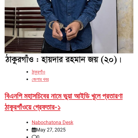
ঠাকুরগাঁও
জেলার খবর
বিএনপি মহাসচিবের নামে ভুয়া আইডি খুলে প্রতারণা
ঠাকুরগাঁওয়ে গ্রেফতার-১
Nabochatona Desk
May 27, 2025
0