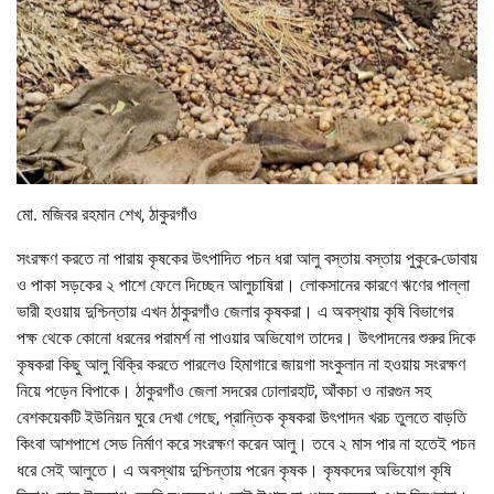
মো. মজিবর রহমান শেখ, ঠাকুরগাঁও
সংরক্ষণ করতে না পারায় কৃষকের উৎপাদিত পচন ধরা আলু বস্তায় বস্তায় পুকুরে-ডোবায়
ও পাকা সড়কের ২ পাশে ফেলে দিচ্ছেন আলুচাষিরা। লোকসানের কারণে ঋণের পাল্লা
ভারী হওয়ায় দুশ্চিন্তায় এখন ঠাকুরগাঁও জেলার কৃষকরা। এ অবস্থায় কৃষি বিভাগের
পক্ষ থেকে কোনো ধরনের পরামর্শ না পাওয়ার অভিযোগ তাদের। উৎপাদনের শুরুর দিকে
কৃষকরা কিছু আলু বিক্রি করতে পারলেও হিমাগারে জায়গা সংকুলান না হওয়ায় সংরক্ষণ
নিয়ে পড়েন বিপাকে। ঠাকুরগাঁও জেলা সদরের ঢোলারহাট, আঁকচা ও নারগুন সহ
বেশকয়েকটি ইউনিয়ন ঘুরে দেখা গেছে, প্রান্তিক কৃষকরা উৎপাদন খরচ তুলতে বাড়তি
কিংবা আশপাশে সেড নির্মাণ করে সংরক্ষণ করেন আলু। তবে ২ মাস পার না হতেই পচন
ধরে সেই আলুতে। এ অবস্থায় দুশ্চিন্তায় পরেন কৃষক। কৃষকদের অভিযোগ কৃষি