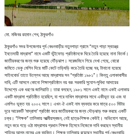
মো. মজিবর রহমান শেখ, ঠাকুরগাঁও
ঠাকুরগাঁও সদর উপজেলার পূর্ব বেগুনবাড়ীর নতুনপাড়া গ্রামে “নতুন পাড়া স্বতন্ত্র
ইবতেদায়ী মাদ্রাসা” নামে একটি ভুঁইফোড় প্রতিষ্ঠানকে ঘিরে তৈরি হয়েছে নানা বিতর্ক।
জাতীয়করণের জন্য শুরু হয়েছে দৌঁড়ঝাপ। সরেজমিনে গিয়ে দেখা গেছে, বোরো
জমিতে ভেকু মেশিন দিয়ে মাটি কেটে তড়িঘড়ি করে তৈরি হচ্ছে ঘর, টানানো হয়েছে
সাইনবোর্ড তাতে উল্লেখ আছে মাদ্রাসার সন “প্রতিষ্ঠা ১৯৮১”। কিন্তু এলাকাবাসীর
দাবি, এটি আসলে কোনো শিক্ষাপ্রতিষ্ঠান নয় বরং সরকারি সুযোগ-সুবিধা আদায়ের
উদ্দেশ্যে এক ধরণের জালিয়াতি। তারা বলছেন, ১৯৮১ সালে একই নামে একই এলাকায়
একটি মাদ্রাসা প্রতিষ্ঠিত হয়েছিল, যা পরে দাখিল মাদ্রাসার সাথে একীভূত হয় এবং যা
এমপিও ভুক্ত হয় ২০০২ সালে। এখন ঐ একই নাম ব্যবহার করে মাত্র ৫০০ মিটার
দূরে আরেকটি ‘মাদ্রাসা’ প্রতিষ্ঠা করে জাতীয়করণের জন্য দৌড়ঝাড় শুরু করছে একটি
চক্র। “শিক্ষক” তালিকায় আত্মীয়স্বজন, নেই ছাত্র-শিক্ষক কেউই। অভিযোগ আছে,
নতুন করে গড়ে ওঠা মাদ্রাসার প্রধান শিক্ষক হিসেবে নিজেকে দাবি করছেন স্থানীয়
শাহিনুর আলম নামের এক ব্যক্তি। শিক্ষক তালিকায় রয়েছেন স্থানীয় পূর্ব বেগুনবাড়ি