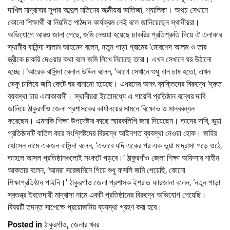
দাখিল মাদ্রাসার সুপার আব্দুল মতিনের আত্মীয়রা ভাতিজা, শ্যালিকা। অথচ সেখানে
কোনো শিক্ষার্থী বা নিয়মিত পাঠদান কার্যক্রম নেই বলে জানিয়েছেন স্থানীয়রা।
অভিযোগে আরও জানা গেছে, জমি নেওয়া হয়েছে চাকরির প্রতিশ্রুতি দিয়ে ঐ এলাকার
স্থানীয় বাসিন্দা সালাম আহমেদ বলেন, নতুন পাড়া গ্রামের ‘মোরশেদ আলম ও তার
স্ত্রীকে চাকরি দেওয়ার কথা বলে জমি লিখে নিয়েছে তারা। এখন সেখানে ঘর উঠানো
হচ্ছে।’আরেক বাসিন্দা বেলাল উদ্দিন বলেন, ‘আগে সেখানে শুধু ধান চাষ হতো, এখন
ভেকু চালিয়ে জমি কেটে ঘর বানানো হয়েছে। এধরনের অসৎ ব্যক্তিদের বিরুদ্ধে ’দ্রুত
ব্যবস্থা চায় এলাকাবাসী। স্থানীয়রা ইতোমধ্যে এ গায়েবি প্রতিষ্ঠান বন্ধের দাবি
জানিয়ে ঠাকুরগাঁও জেলা প্রশাসকের কার্যালয়ের সামনে বিক্ষোভ ও মানববন্ধন
করেছেন। এমনকি শিক্ষা উপদেষ্টার কাছে স্মারকলিপি জমা দিয়েছেন। তাদের দাবি, ভুয়া
প্রতিষ্ঠানটি বাতিল করে সংশ্লিষ্টদের বিরুদ্ধে আইনগত ব্যবস্থা নেওয়া হোক। জহির
হোসেন নামে একজন বাসিন্দা বলেন, ‘এভাবে যদি একের পর এক ভূয়া মাদ্রাসা গড়ে ওঠে,
তাহলে আসল প্রতিষ্ঠানগুলোই সংকটে পড়বে।’ ঠাকুরগাঁও জেলা শিক্ষা অফিসার শাহীন
আকতার বলেন, ‘আমরা সরেজমিনে গিয়ে শুধু ফসলি জমি পেয়েছি, কোনো
শিক্ষাপ্রতিষ্ঠান পাইনি।’ ঠাকুরগাঁও জেলা প্রশাসক ইশরাত ফারজানা বলেন, ‘নতুন পাড়া
স্বতন্ত্র ইবতেদায়ী মাদ্রাসা নামে একটি প্রতিষ্ঠানের বিরুদ্ধে অভিযোগ পেয়েছি।
বিষয়টি তদন্ত সাপেক্ষে প্রয়োজনিয় ব্যবস্থা গ্রহণ করা হবে।
Posted in
ঠাকুরগাঁও
,
জেলার খবর