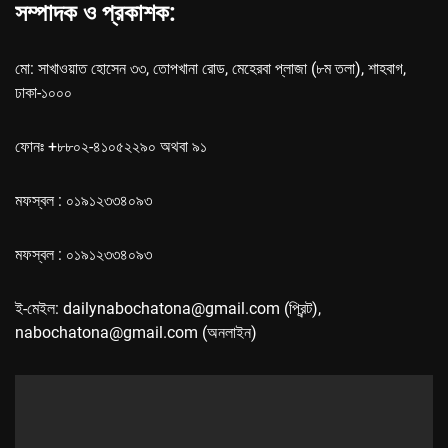
সম্পাদক ও প্রকাশক:
মো: সাখাওয়াত হোসেন ৩৩, তোপখানা রোড, মেহেরবা প্লাজা (৮ম তলা), শাহবাগ,
ঢাকা-১০০০
ফোনঃ +৮৮০২-৪১০৫২২৯০ অথবা ৯১
মফস্বল : ০১৯১২৩৩৪০৯৩
মফস্বল : ০১৯১২৩৩৪০৯৩
ই-মেইল: dailynabochatona@gmail.com (প্রিন্ট),
nabochatona@gmail.com (অনলাইন)