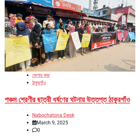
জেলার খবর
ঠাকুরগাঁও
পঞ্চম শ্রেণীর ছাত্রী ধর্ষণের ঘটনায় উত্তপ্ত ঠাকুরগাঁও
Nabochatona Desk
March 9, 2025
0