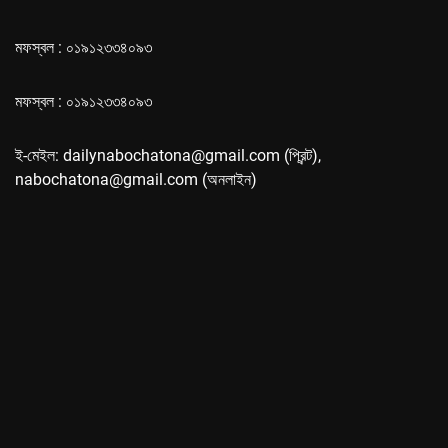
মফস্বল : ০১৯১২৩৩৪০৯৩
মফস্বল : ০১৯১২৩৩৪০৯৩
ই-মেইল: dailynabochatona@gmail.com (প্রিন্ট),
nabochatona@gmail.com (অনলাইন)