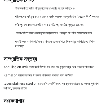
সাম্প্রতিক পোস্ট
নীলফামারীতে নদীর বালু চুরিতে বাঁধা দেয়ায় সংঘর্ষে আহত- ৬
শ্রীমঙ্গলের সাইফুর রহমান জাবেদ অর্জন করলেন আন্তর্জাতিক ‘গোল্ডেন কীস’ সম্মাননা
ফরিদপুর পৌরসভায় নাগরিক সেবায় গতি, প্রশাসনিক শৃঙ্খলায়ও জোর
নোয়াখালীতে লক্ষাধিক মানুষের মহাসমাবেশ, ‘হিজবুত তাওহীদ’ নিষিদ্ধের দাবি
জুলাই সনদ ও গণভোটের রায় বাস্তবায়নের দাবিতে দিনাজপুরে জামায়াতের বিশাল
গণমিছিল
সাম্প্রতিক মন্তব্য
Abdullag
on
বাজেট পাসে ব্যর্থ সিনেট, ছয় বছর পর যুক্তরাষ্ট্রে ফের সরকার শাটডাউন
Kamal
on
ফরিদপুর সদর উপজেলা পরিষদের সাধারণ সভা অনুষ্ঠিত
types stainless steel
on
৪৮তম বিশেষ বিসিএস: স্বাস্থ্য ক্যাডারের ২১ জনের সুপারিশ
স্থগিত, দুজনের বাতিল
সংরক্ষণাগার