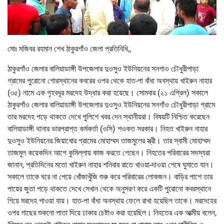
মোঃ মজিবর রহমান শেখ ঠাকুরগাঁও জেলা প্রতিনিধি,,
ঠাকুরগাঁও জেলার বালিয়াডাঙ্গী উপজেলার দুওসুও ইউনিয়নের সনগাও চৌধুরীপাড়া
গ্রামের পুরোনো গোরস্থানের কবরের ওপর থেকে হাত-পা বাঁধা অবস্থায় খাইরুন নাহার
(৩৫) নামে এক গৃহবধূর মরদেহ উদ্ধার করা হয়েছে। সোমবার (২১ এপ্রিল) সকালে
ঠাকুরগাঁও জেলার বালিয়াডাঙ্গী উপজেলার দুওসুও ইউনিয়নের সনগাঁও চৌধুরীপাড়া গ্রামে
তার মরদেহ পড়ে থাকতে দেখে পুলিশে খবর দেন স্থানীয়রা। বিষয়টি নিশ্চিত করেছেন
বালিয়াডাঙ্গী থানার ভারপ্রাপ্ত কর্মকর্তা (ওসি) শওকত সরকার। নিহত খাইরুন নাহার
দুওসুও ইউনিয়নের জিয়াখোর গ্রামের মোহাম্মদ তাজমুলের স্ত্রী। তার স্বামী মোহাম্মদ
তাজমুল কয়েকদিন আগে কুমিল্লায় কাজ করতে গেছেন। নিহতের পরিবারের সদস্যরা
জানান, প্রতিদিনের মতো খাইরুন নাহার শনিবার রাতে খাওয়া-দাওয়া শেষে ঘুমাতে যান।
সকালে তাকে ঘরে না পেয়ে খোঁজাখুঁজি শুরু করে পরিবারের লোকজন। বাড়ির পাশে তার
পায়ের জুতা পড়ে থাকতে দেখে সেখান থেকে অনুসরণ করে একটি পুরোনো কবরস্থানে
গিয়ে মরদেহ পাওয়া যায়। হাত-পা বাঁধা অবস্থায় ফেলে রাখা হয়েছিল তাকে। মরদেহের
ওপর গাছের শুকনো পাতা দিয়ে ঢাকার চেষ্টাও করা হয়েছিল। নিহতের এক আত্মীয় বলেন,