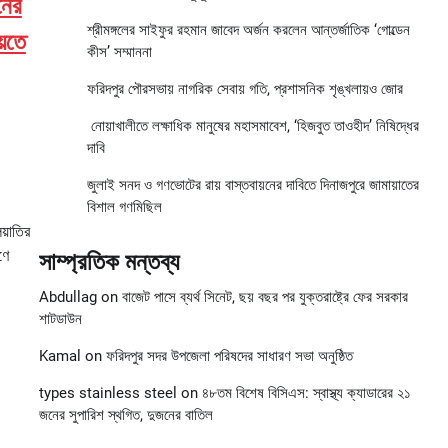
নের
শ্রীমঙ্গলের সাইফুর রহমান জাবেদ অর্জন করলেন আন্তর্জাতিক ‘গোল্ডেন
়তে
কীস’ সম্মাননা
ফরিদপুর পৌরসভায় নাগরিক সেবায় গতি, প্রশাসনিক শৃঙ্খলায়ও জোর
নোয়াখালীতে লক্ষাধিক মানুষের মহাসমাবেশ, ‘হিজবুত তাওহীদ’ নিষিদ্ধের
দাবি
জুলাই সনদ ও গণভোটের রায় বাস্তবায়নের দাবিতে দিনাজপুরে জামায়াতের
বিশাল গণমিছিল
িয়াতির
ণে
সাম্প্রতিক মন্তব্য
Abdullag
on
বাজেট পাসে ব্যর্থ সিনেট, ছয় বছর পর যুক্তরাষ্ট্রে ফের সরকার
শাটডাউন
Kamal
on
ফরিদপুর সদর উপজেলা পরিষদের সাধারণ সভা অনুষ্ঠিত
types stainless steel
on
৪৮তম বিশেষ বিসিএস: স্বাস্থ্য ক্যাডারের ২১
জনের সুপারিশ স্থগিত, দুজনের বাতিল