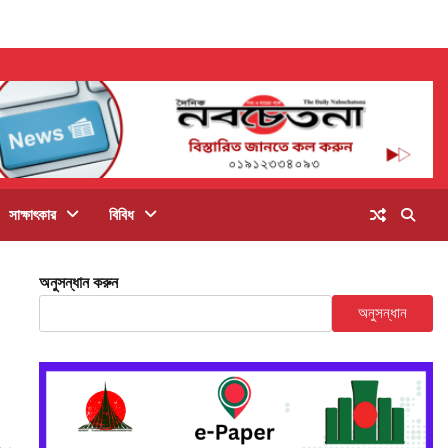
সাক্ষাৎকার
বিবিধ
অনুসন্ধান করুন
অনুসন্ধান