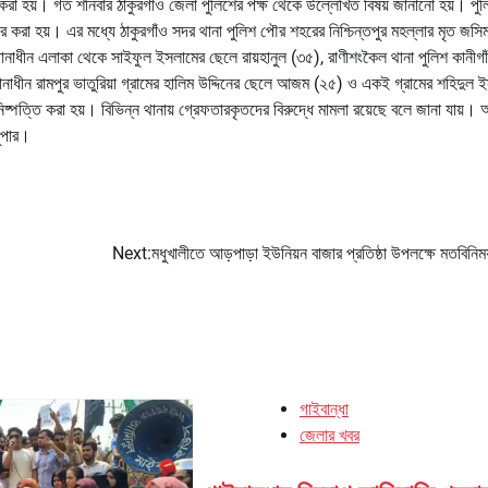
রা হয়। গত শনিবার ঠাকুরগাঁও জেলা পুলিশের পক্ষ থেকে উল্লেখিত বিষয় জানানো হয়। পুল
র করা হয়। এর মধ্যে ঠাকুরগাঁও সদর থানা পুলিশ পৌর শহরের নিশ্চিন্তপুর মহল্লার মৃত জসি
নাধীন এলাকা থেকে সাইফুল ইসলামের ছেলে রায়হানুল (৩৫), রাণীশংকৈল থানা পুলিশ কানীগা
 থানাধীন রামপুর ভাতুরিয়া গ্রামের হালিম উদ্দিনের ছেলে আজম (২৫) ও একই গ্রামের শহিদুল 
নিষ্পত্তি করা হয়। বিভিন্ন থানায় গ্রেফতারকৃতদের বিরুদ্ধে মামলা রয়েছে বলে জানা যায়।
সুপার।
Next:
মধুখালীতে আড়পাড়া ইউনিয়ন বাজার প্রতিষ্ঠা উপলক্ষে মতবিনিম
গাইবান্ধা
জেলার খবর