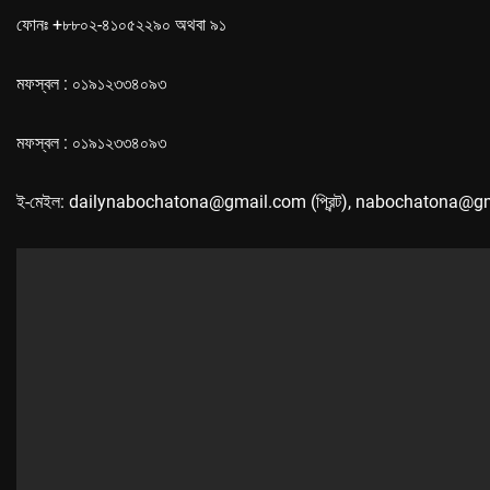
ফোনঃ +৮৮০২-৪১০৫২২৯০ অথবা ৯১
মফস্বল : ০১৯১২৩৩৪০৯৩
মফস্বল : ০১৯১২৩৩৪০৯৩
ই-মেইল: dailynabochatona@gmail.com (প্রিন্ট), nabochatona@g