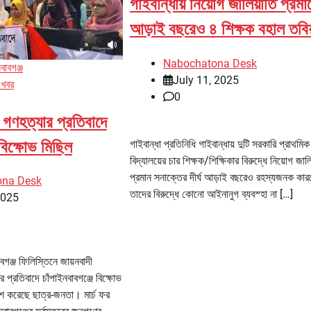
গাইবান্ধায় নিয়োগ জালিয়াতি প্রমা
আড়াই বছরেও ৪ শিক্ষক বহাল তবিয
Nabochatona Desk
বাবগঞ্জ
July 11, 2025
 খবর
0
র গণহত্যার প্রতিবাদে
 বিক্ষোভ মিছিল
গাইবান্ধা প্রতিনিধি গাইবান্ধায় দুটি সরকারি প্রাথমিক
বিদ্যালয়ের চার শিক্ষক/শিক্ষিকার বিরুদ্ধে নিয়োগ জাল
প্রমান সনাক্তের দীর্ঘ আড়াই বছরেও রহস্যজনক কার
ona Desk
তাদের বিরুদ্ধে কোনো আইনানুগ ব্যবস্হা না […]
2025
গঞ্জ ফিলিস্তিনে জায়নবাদী
র প্রতিবাদে চাঁপাইনবাবগঞ্জে বিক্ষোভ
েশ করেছে ছাত্র-জনতা। মার্চ ফর