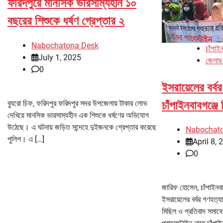
ফরিদপুরে মানসিক ভারসাম্যহীন ১০
বছরের শিশুকে ধর্ষণ গ্রেপ্তার ২
Nabochatona Desk
চাঁপাইন
July 1, 2025
জেলার
0
ইসরায়েলের বর্ব
চাঁপাইনবাবগঞ্জে
ব্যুরো চিফ, ফরিদপুর ফরিদপুর সদর উপজেলায় টাকার লোভ
দেখিয়ে মানসিক ভারসাম্যহীন এক শিশুকে ধর্ষণের অভিযোগ
উঠেছে। এ ঘটনায় জড়িত সন্দেহে দুইজনকে গ্রেপ্তার করেছে
Nabochat
পুলিশ। এ […]
April 8, 
0
জারিফ হোসেন, চাঁপাইনবাব
ইসরায়েলের বর্বর গণহত্যা
মিছিল ও প্রতিবাদ সমাব