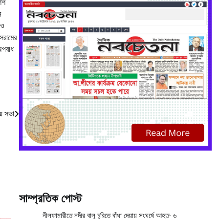
িশ
ম
ঁও
ইসরামের
 অপরাধ
য় সভা
সাম্প্রতিক পোস্ট
নীলফামারীতে নদীর বালু চুরিতে বাঁধা দেয়ায় সংঘর্ষে আহত- ৬