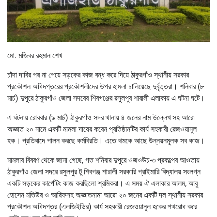
মো. মজিবর রহমান শেখ
চাঁদা দাবির পর না পেয়ে সড়কের কাজ বন্ধ করে দিয়ে ঠাকুরগাঁও স্থানীয় সরকার
প্রকৌশল অধিদপ্তরের প্রকৌশলীদের উপর হামলা চালিয়েছে দুর্বৃত্তরা। শনিবার (৮
মার্চ) দুপুরে ঠাকুরগাঁও জেলা সদরের শিবগঞ্জের রসুলপুর শারালী এলাকায় এ ঘটনা ঘটে।
এ ঘটনায় রোববার (৯ মার্চ) ঠাকুরগাঁও সদর থানায় ৪ জনের নাম উল্লেখ সহ আরো
অজ্ঞাত ২০ নামে একটি মামলা দায়ের করেন প্রতিষ্ঠানটির কার্য সহকারী রেজওয়ানুল
হক। প্রতিবাদে পালন করছে কর্মবিরতি। এতে থমকে আছে উন্নয়নমূলক সব কাজ।
মামলার বিবরণ থেকে জানা গেছে, গত শনিবার দুপুরে ওজওউচ-৩ প্রকল্পের আওতায়
ঠাকুরগাঁও জেলা সদরে রসুলপুর টু শিবগঞ্জ শারালী সরকারি প্রাইমারি বিদ্যালয় সংলগ্ন
একটি সড়কের কার্পেটিং কাজ করছিলো শ্রমিকরা। এ সময় ঐ এলাকার আলম, আবু
হোসেন মতিউর ও আরিফসহ অজ্ঞাতনামা আরো ২০ জনের একটি দল স্থানীয় সরকার
প্রকৌশল অধিদপ্তর (এলজিইডির) কার্য সহকারী রেজওয়ানুল হকের পথরোধ করে