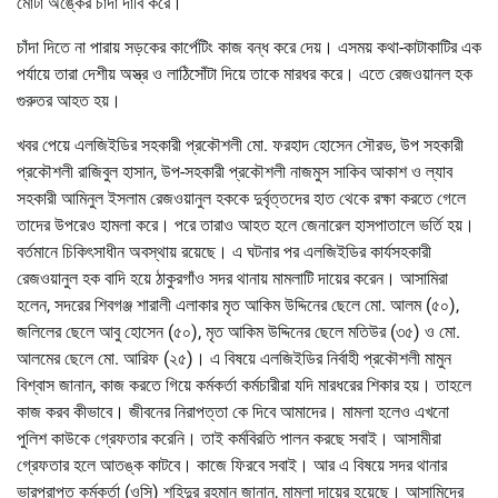
মোটা অঙ্কের চাঁদা দাবি করে।
চাঁদা দিতে না পারায় সড়কের কার্পেটিং কাজ বন্ধ করে দেয়। এসময় কথা-কাটাকাটির এক
পর্যায়ে তারা দেশীয় অস্ত্র ও লাঠিসোঁটা দিয়ে তাকে মারধর করে। এতে রেজওয়ানল হক
গুরুতর আহত হয়।
খবর পেয়ে এলজিইডির সহকারী প্রকৌশলী মো. ফরহাদ হোসেন সৌরভ, উপ সহকারী
প্রকৌশলী রাজিবুল হাসান, উপ-সহকারী প্রকৌশলী নাজমুস সাকিব আকাশ ও ল্যাব
সহকারী আমিনুল ইসলাম রেজওয়ানুল হককে দুর্বৃত্তদের হাত থেকে রক্ষা করতে গেলে
তাদের উপরেও হামলা করে। পরে তারাও আহত হলে জেনারেল হাসপাতালে ভর্তি হয়।
বর্তমানে চিকিৎসাধীন অবস্থায় রয়েছে। এ ঘটনার পর এলজিইডির কার্যসহকারী
রেজওয়ানুল হক বাদি হয়ে ঠাকুরগাঁও সদর থানায় মামলাটি দায়ের করেন। আসামিরা
হলেন, সদরের শিবগঞ্জ শারালী এলাকার মৃত আকিম উদ্দিনের ছেলে মো. আলম (৫০),
জলিলের ছেলে আবু হোসেন (৫০), মৃত আকিম উদ্দিনের ছেলে মতিউর (৩৫) ও মো.
আলমের ছেলে মো. আরিফ (২৫)। এ বিষয়ে এলজিইডির নির্বাহী প্রকৌশলী মামুন
বিশ্বাস জানান, কাজ করতে গিয়ে কর্মকর্তা কর্মচারীরা যদি মারধরের শিকার হয়। তাহলে
কাজ করব কীভাবে। জীবনের নিরাপত্তা কে দিবে আমাদের। মামলা হলেও এখনো
পুলিশ কাউকে গ্রেফতার করেনি। তাই কর্মবিরতি পালন করছে সবাই। আসামীরা
গ্রেফতার হলে আতঙ্ক কাটবে। কাজে ফিরবে সবাই। আর এ বিষয়ে সদর থানার
ভারপ্রাপ্ত কর্মকর্তা (ওসি) শহিদুর রহমান জানান, মামলা দায়ের হয়েছে। আসামিদের