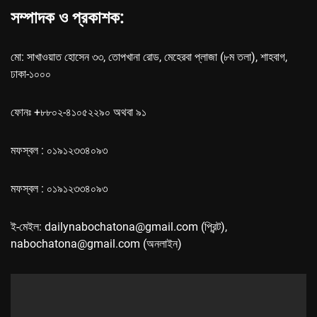
সম্পাদক ও প্রকাশক:
মো: সাখাওয়াত হোসেন ৩৩, তোপখানা রোড, মেহেরবা প্লাজা (৮ম তলা), শাহবাগ,
ঢাকা-১০০০
ফোনঃ +৮৮০২-৪১০৫২২৯০ অথবা ৯১
মফস্বল : ০১৯১২৩৩৪০৯৩
মফস্বল : ০১৯১২৩৩৪০৯৩
ই-মেইল: dailynabochatona@gmail.com (প্রিন্ট),
nabochatona@gmail.com (অনলাইন)