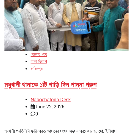
জেলার খবর
ঢাকা বিভাগ
ফরিদপুর
মধুখালী থানাকে ১টি গাড়ি দিল পান্না গ্রুপ
Nabochatona Desk
June 22, 2026
0
মধুখালী প্রতিনিধি ফরিদপুর-১ আসনের সংসদ সদস্য প্রফেসর ড. মো. ইলিয়াস