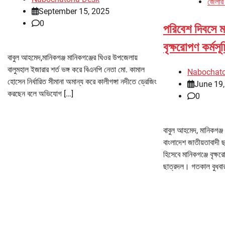
জেলার
September 15, 2025
0
পরিবেশ দিবসে ম
বৃক্ষরোপণ কর্মসূচ
বাবুল আহমেদ,মানিকগঞ্জ মানিকগঞ্জের ঘিওর উপজেলায়
বালুমহাল ইজারার শর্ত ভঙ্গ করে বিএনপি নেতা মো. কামাল
Nabochat
হোসেন নির্ধারিত সীমানা অমান্য করে কালীগঙ্গা নদীতে ড্রেজিং
June 19
করছেন বলে অভিযোগ […]
0
বাবুল আহমেদ, মানিকগঞ্জ
বাংলাদেশ জাতীয়তাবাদী ছা
হিসেবে মানিকগঞ্জে বৃক্ষ
ছাত্রদল। গতকাল বুধবার