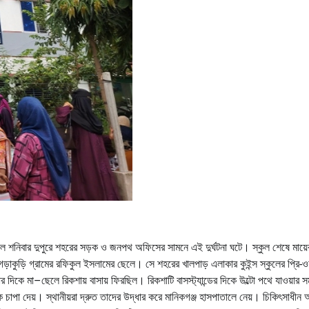
াল শনিবার দুপুরে শহরের সড়ক ও জনপথ অফিসের সামনে এই দুর্ঘটনা ঘটে। স্কুল শেষে মায়ের
াকুড়ি গ্রামের রফিকুল ইসলামের ছেলে। সে শহরের খালপাড় এলাকার কুইন্স স্কুলের প্রি-ওয
২টার দিকে মা–ছেলে রিকশায় বাসায় ফিরছিল। রিকশাটি বাসস্ট্যান্ডের দিকে উল্টো পথে যাওয়ার স
া দেয়। স্থানীয়রা দ্রুত তাদের উদ্ধার করে মানিকগঞ্জ হাসপাতালে নেয়। চিকিৎসাধীন অ