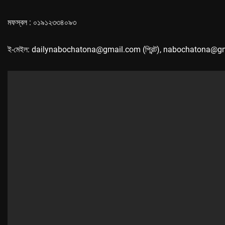
মফস্বল : ০১৯১২৩৩৪০৯৩
ই-মেইল: dailynabochatona@gmail.com (প্রিন্ট), nabochatona@g