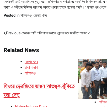
সেখানেই ছোট্ট আবেদিনের মৃত্যু হয়। মানিকগঞ্জ হাসপাতালের আবাসিক চিকিৎসক ডা. এ ব
মাথায় ও শরীরের বিভিন্ন জায়গায় আঘাত থাকায় তাকে বাঁচানো যায়নি।” ঘটনার পর থেকে
Posted in
মানিকগঞ্জ
,
জেলার খবর
Previous:
ড্রেনের পানি পরিস্কার করাকে কেন্দ্র করে মারপিটে আহত ৩
Post
navigation
Related News
জেলার খবর
ঢাকা বিভাগ
মানিকগঞ্জ
ঘিওরে ড্রেজিংয়ে ভাঙন আতঙ্ক,ঝুঁকিতে
তরা সেতু
মানিকগ
Nabochatona Desk