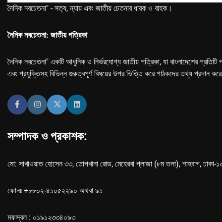
দৈনিক নবচেতনা" - সত্য, ন্যায় এবং জাতীয় চেতনার ধারক ও বাহক।
দৈনিক নবচেতনা: জাতীয় পত্রিকা
দৈনিক নবচেতনা" একটি আধুনিক ও নির্ভরযোগ্য জাতীয় পত্রিকা, যা বাংলাদেশের প্রতিটি প
এবং প্রযুক্তিসহ বিভিন্ন গুরুত্বপূর্ণ বিষয়ের উপর ভিত্তি করে পাঠকদের তথ্য প্রদান কর
সম্পাদক ও প্রকাশক:
মো: সাখাওয়াত হোসেন ৩৩, তোপখানা রোড, মেহেরবা প্লাজা (৮ম তলা), শাহবাগ, ঢাকা-
ফোনঃ +৮৮০২-৪১০৫২২৯০ অথবা ৯১
মফস্বল : ০১৯১২৩৩৪০৯৩