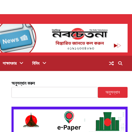
সাক্ষাৎকার
বিবিধ
অনুসন্ধান করুন
অনুসন্ধান