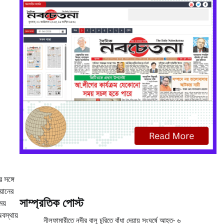
 সঙ্গে
়ানের
সাম্প্রতিক পোস্ট
ময়
বস্থায়
নীলফামারীতে নদীর বালু চুরিতে বাঁধা দেয়ায় সংঘর্ষে আহত- ৬