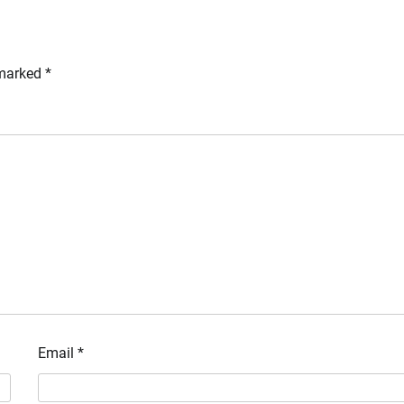
 marked
*
Email
*