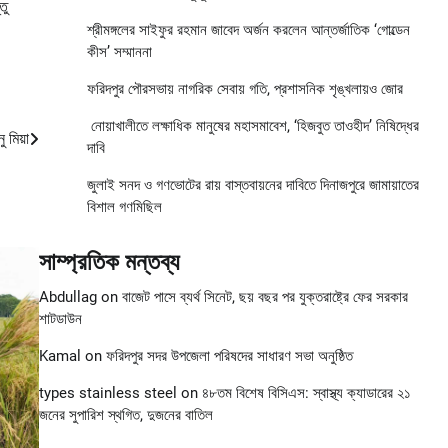
তু
শ্রীমঙ্গলের সাইফুর রহমান জাবেদ অর্জন করলেন আন্তর্জাতিক ‘গোল্ডেন
কীস’ সম্মাননা
ফরিদপুর পৌরসভায় নাগরিক সেবায় গতি, প্রশাসনিক শৃঙ্খলায়ও জোর
নোয়াখালীতে লক্ষাধিক মানুষের মহাসমাবেশ, ‘হিজবুত তাওহীদ’ নিষিদ্ধের
 মিয়া
দাবি
জুলাই সনদ ও গণভোটের রায় বাস্তবায়নের দাবিতে দিনাজপুরে জামায়াতের
বিশাল গণমিছিল
সাম্প্রতিক মন্তব্য
Abdullag
on
বাজেট পাসে ব্যর্থ সিনেট, ছয় বছর পর যুক্তরাষ্ট্রে ফের সরকার
শাটডাউন
Kamal
on
ফরিদপুর সদর উপজেলা পরিষদের সাধারণ সভা অনুষ্ঠিত
types stainless steel
on
৪৮তম বিশেষ বিসিএস: স্বাস্থ্য ক্যাডারের ২১
জনের সুপারিশ স্থগিত, দুজনের বাতিল