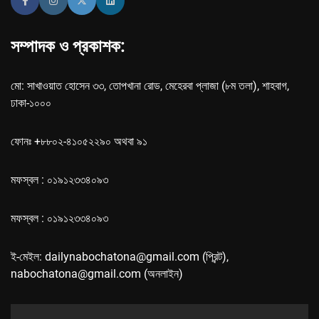
সম্পাদক ও প্রকাশক:
মো: সাখাওয়াত হোসেন ৩৩, তোপখানা রোড, মেহেরবা প্লাজা (৮ম তলা), শাহবাগ,
ঢাকা-১০০০
ফোনঃ +৮৮০২-৪১০৫২২৯০ অথবা ৯১
মফস্বল : ০১৯১২৩৩৪০৯৩
মফস্বল : ০১৯১২৩৩৪০৯৩
ই-মেইল: dailynabochatona@gmail.com (প্রিন্ট),
nabochatona@gmail.com (অনলাইন)