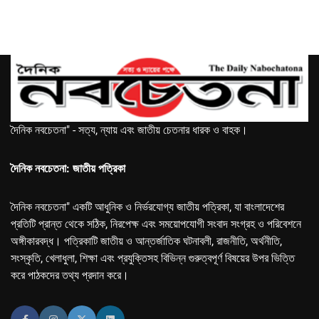
দৈনিক নবচেতনা" - সত্য, ন্যায় এবং জাতীয় চেতনার ধারক ও বাহক।
দৈনিক নবচেতনা: জাতীয় পত্রিকা
দৈনিক নবচেতনা" একটি আধুনিক ও নির্ভরযোগ্য জাতীয় পত্রিকা, যা বাংলাদেশের
প্রতিটি প্রান্ত থেকে সঠিক, নিরপেক্ষ এবং সময়োপযোগী সংবাদ সংগ্রহ ও পরিবেশনে
অঙ্গীকারবদ্ধ। পত্রিকাটি জাতীয় ও আন্তর্জাতিক ঘটনাবলী, রাজনীতি, অর্থনীতি,
সংস্কৃতি, খেলাধুলা, শিক্ষা এবং প্রযুক্তিসহ বিভিন্ন গুরুত্বপূর্ণ বিষয়ের উপর ভিত্তি
করে পাঠকদের তথ্য প্রদান করে।