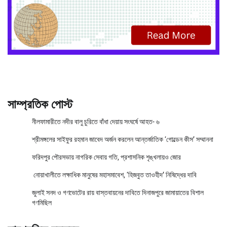
সাম্প্রতিক পোস্ট
নীলফামারীতে নদীর বালু চুরিতে বাঁধা দেয়ায় সংঘর্ষে আহত- ৬
শ্রীমঙ্গলের সাইফুর রহমান জাবেদ অর্জন করলেন আন্তর্জাতিক ‘গোল্ডেন কীস’ সম্মাননা
ফরিদপুর পৌরসভায় নাগরিক সেবায় গতি, প্রশাসনিক শৃঙ্খলায়ও জোর
নোয়াখালীতে লক্ষাধিক মানুষের মহাসমাবেশ, ‘হিজবুত তাওহীদ’ নিষিদ্ধের দাবি
জুলাই সনদ ও গণভোটের রায় বাস্তবায়নের দাবিতে দিনাজপুরে জামায়াতের বিশাল
গণমিছিল