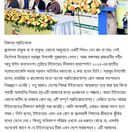
নিজস্ব প্রতিবেদক
জন্মসনদ থাকুক বা না থাকুক, কোনো অজুহাতে একটি শিশুও যেন বাদ না যায়- সেই
নির্দেশনা দিয়েছেন স্বাস্থ্য উপদেষ্টা নূরজাহান বেগম। আজ মঙ্গলবার রাজধানীর শহীদ
আবু সাঈদ কনভেনশন সেন্টারে টাইফয়েড টিকাদান ক্যাম্পেইন ২০২৫-এর জাতীয়
অ্যাডভোকেসি সভায় প্রধান অতিথির বক্তব্যে এ কথা বলেন তিনি। স্বাস্থ্য উপদেষ্টা
বলেন, ডায়রিয়া ও রাতকানার মতো অনেক প্রতিরোধযোগ্য রোগ আমরা সফলভাবে
নিয়ন্ত্রণে এনেছি। তবু আজও দেশের শিশুরা টাইফয়েডে আক্রান্ত হয়ে মারা যায় কিংবা
স্থায়ী অঙ্গহানির শিকার হয়-এটি আমাদের জন্য দুঃখজনক ও লজ্জার। কারণ টাইফয়েড
কোনো জটিল বা অজানা রোগ নয়; এটি সম্পূর্ণ প্রতিরোধযোগ্য। দেরিতে হলেও আমরা
টাইফয়েডের টিকাদান কর্মসূচি শুরু করেছি। আমি আশাবাদী, এবারও আমরা সফল হতে
পারব। তিনি বলেন, টাইফয়েড এমন এক রোগ যা অল্পবয়সী শিশুদের জীবনকে ঝুঁকির
মধ্যে ফেলে দেয়। কিন্তু অধিকাংশ পরিবার এখনো এর গুরুত্ব বোঝে না, এমনকি
অনেকেই জানে না যে টাইফয়েডের টিকা এখন দেশে সহজলভ্য। এটি আমাদের