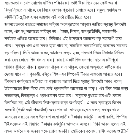
সচেতনতা ও যোগাযোগের ঘাটতির পরিচায়ক। তাই টিকা নিয়ে যেন কেউ ভয় বা
বিভ্রান্তিতে না থাকে, সে বিষয়ে ব্যাপক প্রচারণা চালাতে হবে। স্কুল, মসজিদ ও
কমিউনিটি সেন্টারসহ সব জায়গায় এই বার্তা পৌঁছে দিতে হবে।
জনসচেতনতা বাড়াতে সমাজের সক্রিয় অংশগ্রহণের আহ্বান জানিয়ে স্বাস্থ্য উপদেষ্টা
বলেন, এটা শুধু সরকারের দায়িত্ব নয়। ইমাম, শিক্ষক, জনপ্রতিনিধি, সমাজকর্মী-
সবাইকে এগিয়ে আসতে হবে। মিডিয়াও এই উদ্যোগে আমাদের বড় সহযোগী হতে
পারে। স্বাস্থ্য খাত একা সফল হতে পারে না; সামাজিক সহযোগিতাই আমাদের সবচেয়ে
বড় শক্তি। তিনি আরও বলেন, আমাদের লক্ষ্য হচ্ছে শতভাগ শিশুর টিকাদান নিশ্চিত
করা- যেন কোনো শিশু বাদ না যায়। কারণ, একটি শিশু বাদ পড়া মানে একটি পুরো
পরিবার ঝুঁকিতে থাকা। জন্মসনদ থাকুক বা না থাকুক, কোনো অজুহাতে কাউকে বাদ
দেওয়া যাবে না। গৃহকর্মী, বস্তির শিশু—সব শিশুকেই টিকার আওতায় আনতে হবে।
টিকাদান কার্যক্রমে জটিলতা না বাড়ানোর পরামর্শ দিয়ে স্বাস্থ্য উপদেষ্টা আরও বলেন,
টাইফয়েডের টিকা নিতে যেন কেউ প্রশাসনিক ঝামেলায় না পড়ে। এই টিকা সবার জন্য
সহজলভ্য, বিনামূল্যে ও গ্রহণযোগ্য হতে হবে। মানুষকে বুঝাতে হবে-এটি কোনো
বিলাসিতা নয়, এটি জীবনের নিরাপত্তার জন্য অপরিহার্য। এ সময় স্বাস্থ্যের বিশেষ
সহকারী (প্রতিমন্ত্রী পদমর্যাদা) অধ্যাপক ডা. সায়েদুর রহমান বলেন, স্বাস্থ্য খাতে
আমাদের সবচেয়ে সফল উদ্যোগ হলো জাতীয় টিকাদান কর্মসূচি। আশা করছি, শিগগির
টাইফয়েডও এই নিয়মিত টিকাদান কর্মসূচির আওতায় আসবে। তিনি আরও বলেন, এই
লক্ষ্য অর্জনে দক্ষ জনবল গড়ে তোলা জরুরি। মেডিকেল কলেজ, নার্সিং কলেজ ও ইন্টার্ন