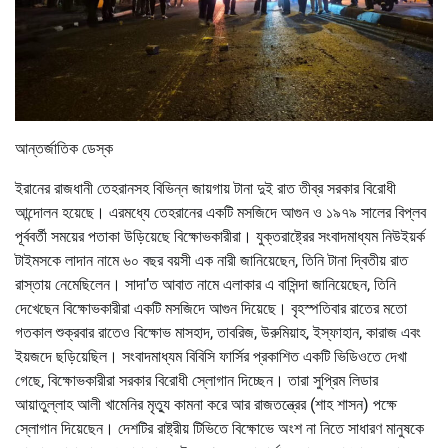
আন্তর্জাতিক ডেস্ক
ইরানের রাজধানী তেহরানসহ বিভিন্ন জায়গায় টানা দুই রাত তীব্র সরকার বিরোধী
আন্দোলন হয়েছে। এরমধ্যে তেহরানের একটি মসজিদে আগুন ও ১৯৭৯ সালের বিপ্লব
পূর্ববর্তী সময়ের পতাকা উড়িয়েছে বিক্ষোভকারীরা। যুক্তরাষ্ট্রের সংবাদমাধ্যম নিউইয়র্ক
টাইমসকে লাদান নামে ৬০ বছর বয়সী এক নারী জানিয়েছেন, তিনি টানা দ্বিতীয় রাত
রাস্তায় নেমেছিলেন। সাদা’ত আবাত নামে এলাকার এ বাসিন্দা জানিয়েছেন, তিনি
দেখেছেন বিক্ষোভকারীরা একটি মসজিদে আগুন দিয়েছে। বৃহস্পতিবার রাতের মতো
গতকাল শুক্রবার রাতেও বিক্ষোভ মাসহাদ, তাবরিজ, উরুমিয়াহ, ইস্ফাহান, কারাজ এবং
ইয়জদে ছড়িয়েছিল। সংবাদমাধ্যম বিবিসি ফার্সির প্রকাশিত একটি ভিডিওতে দেখা
গেছে, বিক্ষোভকারীরা সরকার বিরোধী স্লোগান দিচ্ছেন। তারা সুপ্রিম লিডার
আয়াতুল্লাহ আলী খামেনির মৃত্যু কামনা করে আর রাজতন্ত্রের (শাহ শাসন) পক্ষে
স্লোগান দিয়েছেন। দেশটির রাষ্ট্রীয় টিভিতে বিক্ষোভে অংশ না নিতে সাধারণ মানুষকে