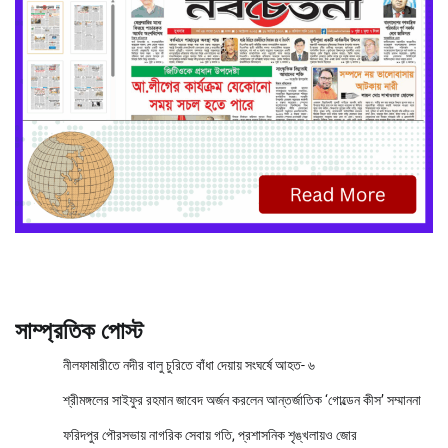
সাম্প্রতিক পোস্ট
নীলফামারীতে নদীর বালু চুরিতে বাঁধা দেয়ায় সংঘর্ষে আহত- ৬
শ্রীমঙ্গলের সাইফুর রহমান জাবেদ অর্জন করলেন আন্তর্জাতিক ‘গোল্ডেন কীস’ সম্মাননা
ফরিদপুর পৌরসভায় নাগরিক সেবায় গতি, প্রশাসনিক শৃঙ্খলায়ও জোর