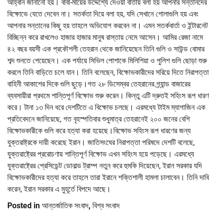
আহ্বান জানানো হয়। বাবা-মায়ের উদ্দেশ্যে দেওয়া বার্তায় বলা হয় আপনার সন্তানদের
বিক্ষোভে যেতে দেবেন না। সতর্কতা দিয়ে বলা হয়, যদি সেখানে গোলাগুলি হয় এবং
আপনার সন্তানের কিছু হয় তাহলে অভিযোগ করবেন না। এমন সতর্কবার্তা ও ইন্টারনেট
বিচ্ছিন্ন করে রাখলেও হাজার হাজার মানুষ রাস্তায় নেমে আসেন। আমির রেজা নামে
৪২ বছর বয়সী এক প্রকৌশলী তেহরান থেকে জানিয়েছেন তিনি গুলি ও সাউন্ড বোমার
শব্দ শুনতে পেয়েছেন। এক পর্যায়ে সিভিল পোশাকে মিলিশিয়া ও পুলিশ গুলি ছোড়া শুরু
করলে তিনি বাড়িতে চলে যান। তিনি বলেছেন, বিক্ষোভকারীদের সরিয়ে দিতে নিরাপত্তা
বাহিনী আকাশের দিকে গুলি ছুড়ে।গত ২৮ ডিসেম্বর তেহরানের গ্র্যান্ড বাজারের
ব্যবসায়ীরা প্রথমে শান্তিপূর্ণ বিক্ষোভ শুরু করেন। কিন্তু এটি দ্রুতই সহিংস রূপ ধারণ
করে। টানা ১৩ দিন ধরে দেশটিতে এ বিক্ষোভ চলছে। এরমধ্যে টাইম ম্যাগাজিন এক
প্রতিবেদনে জানিয়েছে, গত বৃহস্পতিবার শুধুমাত্র তেহরানেই ২০০ জনের বেশি
বিক্ষোভকারীকে গুলি করে হত্যা করা হয়েছে।বিক্ষোভ সহিংস রূপ ধারণের জন্য
যুক্তরাষ্ট্রকে দায়ী করেছে ইরান। জাতিসংঘের নিরাপত্তা পরিষদে দেশটি বলেছে,
যুক্তরাষ্ট্রের প্ররোচণায় শান্তিপূর্ণ বিক্ষোভ এখন সহিংস হয়ে পড়েছে। এরমধ্যে
যুক্তরাষ্ট্রের প্রেসিডেন্ট ডোনাল্ড ট্রাম্প নতুন করে হুমকি দিয়েছেন, ইরান সরকার যদি
বিক্ষোভকারীদের হত্যা করে তাহলে তারা ইরানে শক্তিশালী হামলা চালাবেন। তিনি দাবি
করেন, ইরান সরকার এ মুহূর্তে বিপদে আছে।
Posted in
আন্তর্জাতিক সংবাদ
,
বিশ্ব সংবাদ