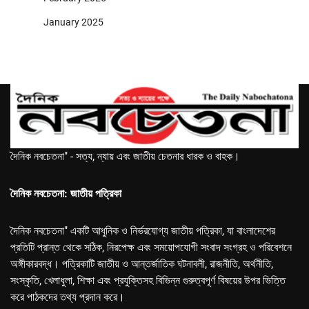
January 2025
দৈনিক নবচেতনা" - সত্য, ন্যায় এবং জাতীয় চেতনার ধারক ও বাহক।
দৈনিক নবচেতনা: জাতীয় পত্রিকা
দৈনিক নবচেতনা" একটি আধুনিক ও নির্ভরযোগ্য জাতীয় পত্রিকা, যা বাংলাদেশের
প্রতিটি প্রান্ত থেকে সঠিক, নিরপেক্ষ এবং সময়োপযোগী সংবাদ সংগ্রহ ও পরিবেশনে
অঙ্গীকারবদ্ধ। পত্রিকাটি জাতীয় ও আন্তর্জাতিক ঘটনাবলী, রাজনীতি, অর্থনীতি,
সংস্কৃতি, খেলাধুলা, শিক্ষা এবং প্রযুক্তিসহ বিভিন্ন গুরুত্বপূর্ণ বিষয়ের উপর ভিত্তি
করে পাঠকদের তথ্য প্রদান করে।