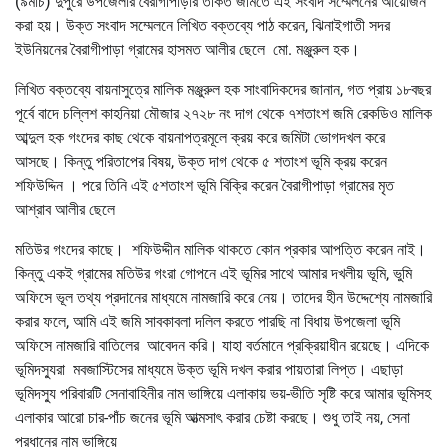
(৯মার্চ) দুপুরে উপজেলার বৈরাগীপাড়ার তর্কিত জমিতে এই সংবাদ সম্মেলনের আয়োজন
করা হয়। উক্ত সংবাদ সম্মেলনে লিখিত বক্তব্যে পাঠ করেন, ঝিনাইগাতী সদর
ইউনিয়নের বৈরাগীপাড়া গ্রামের হাসমত আলীর ছেলে মো. মঞ্জুরুল হক।
লিখিত বক্তব্যে বায়নাসুত্রে মালিক মঞ্জুরুল হক সাংবাদিকদের জানান, গত প্রায় ১৮বছর
পূর্বে বাদে চল্লিশ কাহনিয়া মৌজার ২৭২৮ নং দাগ থেকে ৭শতাংশ জমি রেকডিও মালিক
আব্দুল হক গংদের কাছ থেকে বায়নাপত্রমূলে ক্রয় করে জমিটা ভোগদখল করে
আসছে। কিন্তু পরিতাপের বিষয়, উক্ত দাগ থেকে ৫ শতাংশ ভূমি ক্রয় করেন
শফিউদ্দিন । পরে তিনি এই ৫শতাংশ ভূমি বিক্রি করেন বৈরাগীপাড়া গ্রামের মৃত
আশ্রাব আলীর ছেলে
মতিউর গংদের কাছে। শফিউদ্দীন মালিক থাকতে কোন প্রকার আপত্তি করেন নাই।
কিন্তু একই গ্রামের মতিউর গংরা গোপনে এই ভূমির সাথে আমার দখলীয় ভূমি, ভুমি
অফিসে ভূল তথ্য প্রদানের মাধ্যমে নামজারি করে নেয়। তাদের হীন উদ্দেশ্যে নামজারি
করার ফলে, আমি এই জমি সাবকাবলা দলিল করতে পারছি না বিধায় উপজেলা ভূমি
অফিসে নামজারি বাতিলের আবেদন করি। যাহা বর্তমানে প্রক্রিয়াধীন রয়েছে। এদিকে
ভূমিদস্যুরা মবজাস্টিসের মাধ্যমে উক্ত ভূমি দখল করার পায়তারা লিপ্ত। এছাড়া
ভূমিদস্যু পরিবারটি সেনাবাহিনীর নাম ভাঙ্গিয়ে এলাকায় ভয়-ভীতি সৃষ্টি করে আমার ভূমিসহ
এলাকার আরো চার-পাঁচ জনের ভূমি আত্মসাৎ করার চেষ্টা করছে। শুধু তাই নয়, সেনা
প্রধানের নাম ভাঙ্গিয়ে