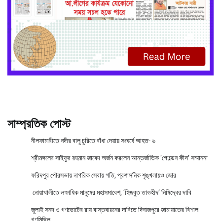
সাম্প্রতিক পোস্ট
নীলফামারীতে নদীর বালু চুরিতে বাঁধা দেয়ায় সংঘর্ষে আহত- ৬
শ্রীমঙ্গলের সাইফুর রহমান জাবেদ অর্জন করলেন আন্তর্জাতিক ‘গোল্ডেন কীস’ সম্মাননা
ফরিদপুর পৌরসভায় নাগরিক সেবায় গতি, প্রশাসনিক শৃঙ্খলায়ও জোর
নোয়াখালীতে লক্ষাধিক মানুষের মহাসমাবেশ, ‘হিজবুত তাওহীদ’ নিষিদ্ধের দাবি
জুলাই সনদ ও গণভোটের রায় বাস্তবায়নের দাবিতে দিনাজপুরে জামায়াতের বিশাল
গণমিছিল