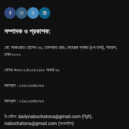
সম্পাদক ও প্রকাশক:
মো: সাখাওয়াত হোসেন ৩৩, তোপখানা রোড, মেহেরবা প্লাজা (৮ম তলা), শাহবাগ,
ঢাকা-১০০০
ফোনঃ +৮৮০২-৪১০৫২২৯০ অথবা ৯১
মফস্বল : ০১৯১২৩৩৪০৯৩
মফস্বল : ০১৯১২৩৩৪০৯৩
ই-মেইল: dailynabochatona@gmail.com (প্রিন্ট),
nabochatona@gmail.com (অনলাইন)