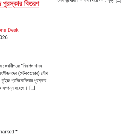
সেবাপ্রার্থীরা। দীর্ঘদিন ধরে পদটি শূন্য […]
 পুরস্কার বিতরণ
ona Desk
2026
ার কেরানীগঞ্জে “নিরাপদ খাদ্য
ও অংশীজনদের (স্টেকহোল্ডার) যৌথ
 ও কুইজ প্রতিযোগিতার পুরস্কার
ে সম্পন্ন হয়েছে। […]
 marked
*