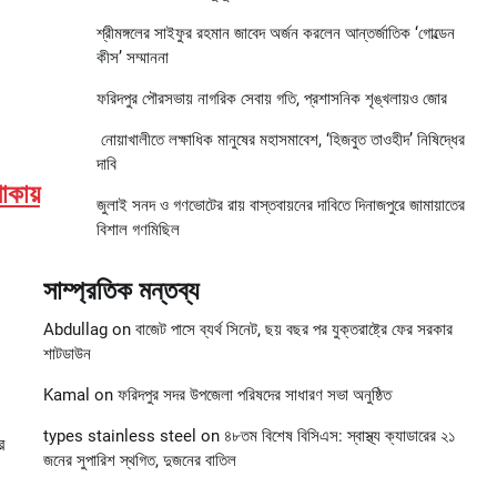
শ্রীমঙ্গলের সাইফুর রহমান জাবেদ অর্জন করলেন আন্তর্জাতিক ‘গোল্ডেন
কীস’ সম্মাননা
ফরিদপুর পৌরসভায় নাগরিক সেবায় গতি, প্রশাসনিক শৃঙ্খলায়ও জোর
নোয়াখালীতে লক্ষাধিক মানুষের মহাসমাবেশ, ‘হিজবুত তাওহীদ’ নিষিদ্ধের
দাবি
াকায়
জুলাই সনদ ও গণভোটের রায় বাস্তবায়নের দাবিতে দিনাজপুরে জামায়াতের
বিশাল গণমিছিল
সাম্প্রতিক মন্তব্য
Abdullag
on
বাজেট পাসে ব্যর্থ সিনেট, ছয় বছর পর যুক্তরাষ্ট্রে ফের সরকার
শাটডাউন
Kamal
on
ফরিদপুর সদর উপজেলা পরিষদের সাধারণ সভা অনুষ্ঠিত
types stainless steel
on
৪৮তম বিশেষ বিসিএস: স্বাস্থ্য ক্যাডারের ২১
র
জনের সুপারিশ স্থগিত, দুজনের বাতিল