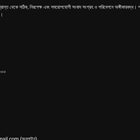
্রান্ত থেকে সঠিক, নিরপেক্ষ এবং সময়োপযোগী সংবাদ সংগ্রহ ও পরিবেশনে অঙ্গীকারবদ্ধ। পত্রি
ে।
১০০০
mail.com (অনলাইন)