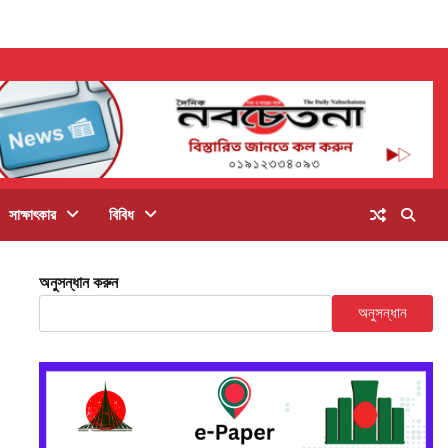
সাক্ষাৎকার
বিবিধ
অনুসন্ধান করুন
অনুসন্ধান