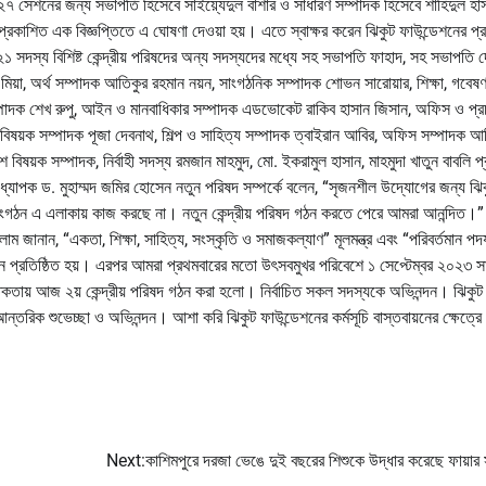
-২৭ সেশনের জন্য সভাপতি হিসেবে সাইয়্যেদুল বাশার ও সাধারণ সম্পাদক হিসেবে শাহিদুল হা
 প্রকাশিত এক বিজ্ঞপ্তিতে এ ঘোষণা দেওয়া হয়। এতে স্বাক্ষর করেন ঝিকুট ফাউন্ডেশনের প্
 ২১ সদস্য বিশিষ্ট কেন্দ্রীয় পরিষদের অন্য সদস্যদের মধ্যে সহ সভাপতি ফাহাদ, সহ সভাপতি 
ন মিয়া, অর্থ সম্পাদক আতিকুর রহমান নয়ন, সাংগঠনিক সম্পাদক শোভন সারোয়ার, শিক্ষা, গবেষণ
 সম্পাদক শেখ রুপু, আইন ও মানবাধিকার সম্পাদক এডভোকেট রাকিব হাসান জিসান, অফিস ও প্র
রী বিষয়ক সম্পাদক পূজা দেবনাথ, শিল্প ও সাহিত্য সম্পাদক ত্বাইরান আবির, অফিস সম্পাদক 
শ বিষয়ক সম্পাদক, নির্বাহী সদস্য রমজান মাহমুদ, মো. ইকরামুল হাসান, মাহমুদা খাতুন বাবলি প্
র অধ্যাপক ড. মুহাম্মদ জমির হোসেন নতুন পরিষদ সম্পর্কে বলেন, “সৃজনশীল উদ্যোগের জন্য ঝি
ংগঠন এ এলাকায় কাজ করছে না। নতুন কেন্দ্রীয় পরিষদ গঠন করতে পেরে আমরা আনন্দিত।”
জানান, “একতা, শিক্ষা, সাহিত্য, সংস্কৃতি ও সমাজকল্যাণ” মূলমন্ত্র এবং “পরিবর্তমান পদয
ন প্রতিষ্ঠিত হয়। এরপর আমরা প্রথমবারের মতো উৎসবমুখর পরিবেশে ১ সেপ্টেম্বর ২০২৩ স
হিতকতায় আজ ২য় কেন্দ্রীয় পরিষদ গঠন করা হলো। নির্বাচিত সকল সদস্যকে অভিনন্দন। ঝিকুট
আন্তরিক শুভেচ্ছা ও অভিনন্দন। আশা করি ঝিকুট ফাউন্ডেশনের কর্মসূচি বাস্তবায়নের ক্ষেত্রে
Next:
কাশিমপুরে দরজা ভেঙে দুই বছরের শিশুকে উদ্ধার করেছে ফায়ার স