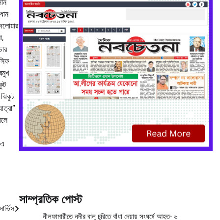
সান
রধান
দেলোয়ার
া,
চার
আসিফ
রমুখ
কুট
 ঝিকুট
াত্রা”
ালে
 এ
সাম্প্রতিক পোস্ট
ার্ভিস
নীলফামারীতে নদীর বালু চুরিতে বাঁধা দেয়ায় সংঘর্ষে আহত- ৬