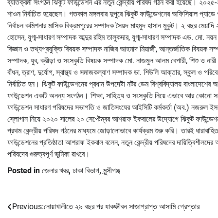
ব্যতিক্রমী সংগঠন ঝিকুট ফাউন্ডেশন এর নতুন কেন্দ্রীয় পরিষদ গঠন করা হয়েছে। ২০২৫
শাওন নির্বাচিত হয়েছেন। গতকাল মঙ্গলবার দুপুরে ঝিকুট ফাউন্ডেশনের অফিসিয়াল প্যাডে
নির্বাচন কমিশনার মাসিক বিক্রমপুরের সম্পাদক সৈয়দ মাহমুদ হাসান মুকুট। ২ বছর মেয়াদি
হোসেন, যুগ্ম-সাধারণ সম্পাদক আব্দুর রহিম তালুকদার, যুগ্ম-সাধারণ সম্পাদক এড. মো. নয়
বিজ্ঞান ও তথ্যপ্রযুক্তি বিষয়ক সম্পাদক নাজির আহমাদ মিয়াজী, আন্তর্জাতিক বিষয়ক
সম্পাদক, যুব, ক্রীড়া ও সংস্কৃতি বিষয়ক সম্পাদক মো. নাজমুল আলম বেপারী, শিশু ও না
বাঁধন, ত্রাণ, দুর্যোগ, স্বাস্থ্য ও সমাজকল্যাণ সম্পাদক ডা. শিউলি আক্তার, স্কুল ও পরিবে
নির্বাচিত হন। ঝিকুট ফাউন্ডেশনের প্রধান উপদেষ্টা নটর ডেম বিশ্ববিদ্যালয় বাংলাদেশে
ফাউন্ডেশন একটি অনন্য সংগঠন। শিক্ষা, সাহিত্য ও সংস্কৃতি নিয়ে এভাবে আর কোনো স
ফাউন্ডেশন সাধারণ পরিষদের সভাপতি ও জাতিসংঘের আইসিটি কর্মকর্তা (অব.) নজরুল ইসলাম 
স্লোগান নিয়ে ২০২০ সালের ২০ সেপ্টেম্বর আশরাফ ইকবালের উদ্যোগে ঝিকুট ফাউন্ডেশ
প্রথম কেন্দ্রীয় পরিষদ গঠনের মাধ্যমে জোড়ালোভাবে কার্যক্রম শুরু করি। তারই ধারাবা
ফাউন্ডেশনের প্রতিষ্ঠাতা আশরাফ ইকবাল বলেন, নতুন কেন্দ্রীয় পরিষদের দায়িত্বিশীলদের 
পরিষদের গুরুত্বপূর্ণ ভূমিকা রাখবে।
Posted in
জেলার খবর
,
ঢাকা বিভাগ
,
মুন্সীগঞ্জ
Previous:
নোয়াখালীতে ২৯ বছর পর যাবজ্জীবন সাজাপ্রাপ্ত আসামি গ্রেপ্তার
Post