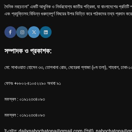
দৈনিক নবচেতনা" একটি আধুনিক ও নির্ভরযোগ্য জাতীয় পত্রিকা, যা বাংলাদেশের প্রতিটি প
এবং প্রযুক্তিসহ বিভিন্ন গুরুত্বপূর্ণ বিষয়ের উপর ভিত্তি করে পাঠকদের তথ্য প্রদান কর
সম্পাদক ও প্রকাশক:
মো: সাখাওয়াত হোসেন ৩৩, তোপখানা রোড, মেহেরবা প্লাজা (৮ম তলা), শাহবাগ, ঢাকা-
ফোনঃ +৮৮০২-৪১০৫২২৯০ অথবা ৯১
মফস্বল : ০১৯১২৩৩৪০৯৩
মফস্বল : ০১৯১২৩৩৪০৯৩
ই-মেইল: dailynabochatona@gmail.com (প্রিন্ট), nabochatona@g